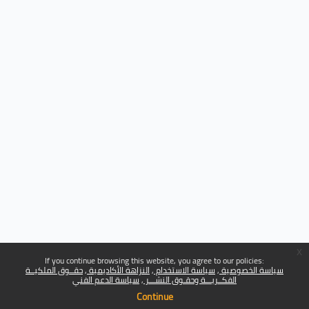
x
If you continue browsing this website, you agree to our policies:
سياسة الخصوصية
سياسة الاستخدام
النزاهة الأكاديمية
حقــوق الملكيــة
الفكــريـــة وحقـوق النشـــر
سياسة الدعم الفني
Continue