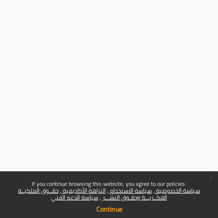
x
If you continue browsing this website, you agree to our policies:
سياسة الخصوصية
سياسة الاستخدام
النزاهة الأكاديمية
حقــوق الملكيــة
الفكــريـــة وحقـوق النشـــر
سياسة الدعم الفني
Continue