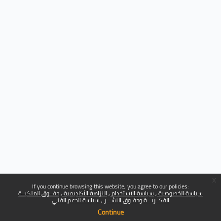
x
If you continue browsing this website, you agree to our policies:
سياسة الخصوصية
سياسة الاستخدام
النزاهة الأكاديمية
حقــوق الملكيــة
الفكــريـــة وحقـوق النشـــر
سياسة الدعم الفني
Continue