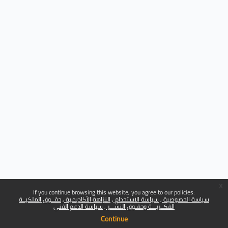
x
If you continue browsing this website, you agree to our policies:
سياسة الخصوصية
سياسة الاستخدام
النزاهة الأكاديمية
حقــوق الملكيــة
الفكــريـــة وحقـوق النشـــر
سياسة الدعم الفني
Continue