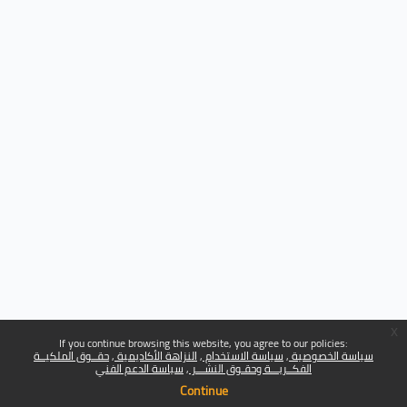
x
If you continue browsing this website, you agree to our policies:
سياسة الخصوصية
سياسة الاستخدام
النزاهة الأكاديمية
حقــوق الملكيــة
الفكــريـــة وحقـوق النشـــر
سياسة الدعم الفني
Continue