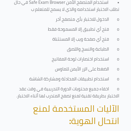
•
استخدام المتصفح الأمن
Safe Exam Browser
في حال
تطلب الاختبار استخدامه والذي لا يسمح للمتعلم ب
o
الدخول للاختبار بأي متصفح أخر
o
فتح أي تطبيق إلا المسموحة فقط
o
فتح أي صفحة ويب إلا المستثناة
o
الطباعة والنسخ واللصق
o
استخدام اختصارات لوحة المفاتيح
o
الضغط على الزر الأيمن للماوس
o
استخدام تطبيقات المحادثة ومشاركة الشاشة
o
اخفاء جميع محتويات الدورة التدريبية في وقت عقد
الاختبار بطريقة تقنية لمنع تصفح المتدرب لها أثناء الاختبار.
الآليات المستخدمة لمنع
انتحال الهوية
: