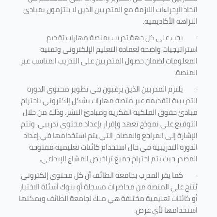
اتخاذ الإجراءات اللازمة مع المتدربين الذين لا يلتزمون بمبادئ
النزاهة الأكاديمية.
·
يجب على كل جهة تدريب بمنصة مهارات تقديم
استراتيجيات واضحة لعمادة التعليم الإلكتروني وتقنية
المعلومات لضمان حصول المتدربين على التدريب المناسب عبر
المنصة.
·
يلتزم المدربين الذين يرغبون في تطوير محتوى الدورة
التدريبية لتقديمه عبر منصة مهارات بشكل إلكتروني باحترام
مبادئ حقوق الملكية الفكرية ومبادئ النشر. وذلك من خلال
التوقيع على نموذج تعهد وإقرار بإعداد محتوى تدريبي. وتتم
الإشارة إلى المراجع والمصادر التي يتم استخدامها في إعداد
الدورة التدريبية في حال استخدام كائنات تعليمية مفتوحة
المصدر حيث يتم احترام جميع تراخيص المشاع الإبداعي.
·
كما يقر المدرب بجامعة الطائف أن كل محتوى إلكتروني
يُنتج على المنصة من محاضرات مسجلة أو بنوك أسئلة الاختبار
أو كائنات تعليمية مختلفة هي ملك لجامعة الطائف ويمكنها
استخدامها لأي غرض
.