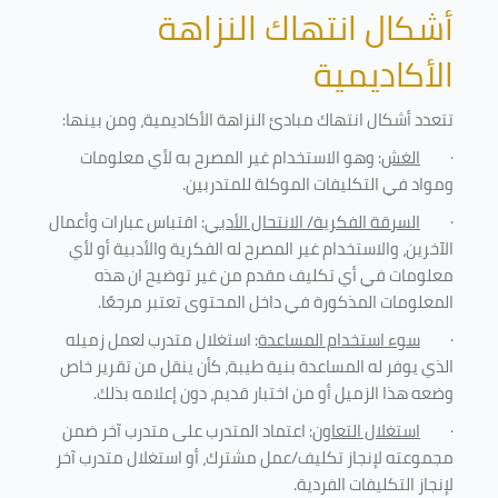
أشكال انتهاك النزاهة
الأكاديمية
تتعدد أشكال انتهاك مبادئ النزاهة الأكاديمية، ومن بينها
:
·
الغش
: وهو الاستخدام غير المصرح به لأي معلومات
ومواد في التكليفات
الموكلة للمتدربين
.
·
السرقة الفكرية/ الانتحال الأدبي
: اقتباس عبارات وأعمال
الآخرين، والاستخدام غير المصرح له الفكرية والأدبية أو لأي
معلومات في أي تكليف مقدم من غير توضيح ان هذه
المعلومات المذكورة في داخل المحتوى تعتبر مرجعًا
.
·
سوء استخدام المساعدة
: استغلال متدرب لعمل زميله
الذي يوفر له المساعدة بنية طيبة، كأن ينقل من تقرير خاص
وضعه هذا الزميل أو من اختبار قديم، دون إعلامه بذلك
.
·
استغلال التعاون
: اعتماد المتدرب على متدرب آخر ضمن
مجموعته لإنجاز تكليف/عمل مشترك، أو استغلال متدرب آخر
لإنجاز
التكليفات الفردية
.