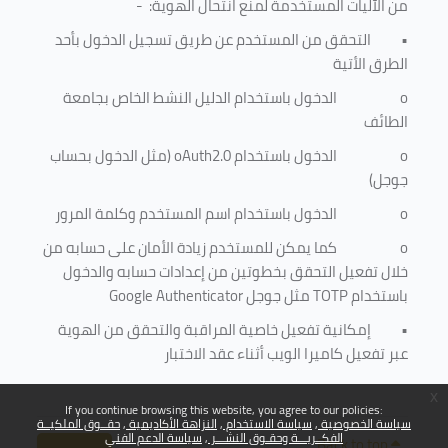
من الآليات المستخدمة لمنع
انتحال الهوية
: -
•
التحقق من المستخدم عن طريق تسجيل الدخول بأحد
الطرق الأتية
o
الدخول باستخدام الدليل النشط الخاص بجامعة
الطائف
o
الدخول باستخدام
oAuth2.0
(مثل الدخول بحساب
جوجل)
o
الدخول باستخدام اسم المستخدم وكلمة المرور
o
كما يمكن للمستخدم زيادة الأمان على حسابه من
خلال تفعيل التحقق بخطوتين من إعدادات حسابه والدخول
باستخدام
TOTP
مثل جوجل
Google Authenticator
•
إمكانية تفعيل خاصية المراقبة والتحقق من الهوية
عبر تفعيل كاميرا الويب أثناء عقد الاختبار
x
If you continue browsing this website, you agree to our policies:
سياسة الخصوصية
سياسة الاستخدام
النزاهة الأكاديمية
حقــوق الملكيــة
الفكــريـــة وحقـوق النشـــر
سياسة الدعم الفني
Back to top