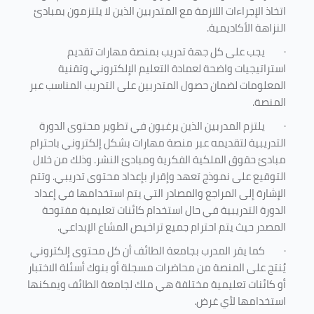
اتخاذ الإجراءات اللازمة مع المتدربين الذين لا يلتزمون بمبادئ
النزاهة الأكاديمية.
·
يجب على كل جهة تدريب بمنصة مهارات تقديم
استراتيجيات واضحة لعمادة التعليم الإلكتروني وتقنية
المعلومات لضمان حصول المتدربين على التدريب المناسب عبر
المنصة.
·
يلتزم المدربين الذين يرغبون في تطوير محتوى الدورة
التدريبية لتقديمه عبر منصة مهارات بشكل إلكتروني باحترام
مبادئ حقوق الملكية الفكرية ومبادئ النشر. وذلك من خلال
التوقيع على نموذج تعهد وإقرار بإعداد محتوى تدريبي. وتتم
الإشارة إلى المراجع والمصادر التي يتم استخدامها في إعداد
الدورة التدريبية في حال استخدام كائنات تعليمية مفتوحة
المصدر حيث يتم احترام جميع تراخيص المشاع الإبداعي.
·
كما يقر المدرب بجامعة الطائف أن كل محتوى إلكتروني
يُنتج على المنصة من محاضرات مسجلة أو بنوك أسئلة الاختبار
أو كائنات تعليمية مختلفة هي ملك لجامعة الطائف ويمكنها
استخدامها لأي غرض
.