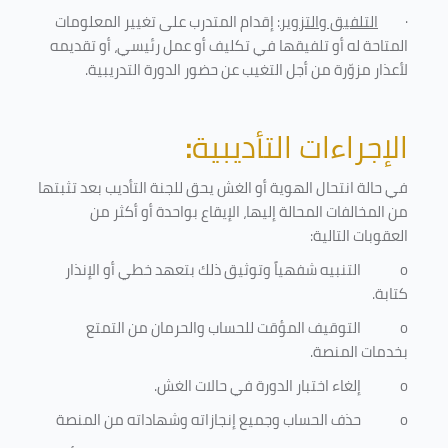
·
التلفيق والتزوير
: إقدام المتدرب على تغيير المعلومات
المتاحة له أو تلفيقها في تكليف أو عمل رئيسي، أو تقديمه
لأعذار مزوّرة من أجل التغيب عن حضور الدورة التدريبية
.
الإجراءات التأديبية
:
في حالة انتحال الهوية أو الغش يحق للجنة التأديب بعد تثبتها
من المخالفات المحالة إليها، الإيقاع بواحدة أو أكثر من
العقوبات التالية:
o
التنبيه شفهياً وتوثيق ذلك بتعهد خطي أو الإنذار
كتابة.
o
التوقيف المؤقت للحساب والحرمان من التمتع
بخدمات المنصة
.
o
إلغاء اختبار الدورة في حالات الغش.
o
حذف الحساب وجميع إنجازاته وشهاداته من المنصة