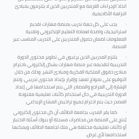
اتخاذ الإجراءات اللازمة مع المتدربين الذين لا يلتزمون بمبادئ
النزاهة الأكاديمية.
·
يجب على كل جهة تدريب بمنصة مهارات تقديم
استراتيجيات واضحة لعمادة التعليم الإلكتروني وتقنية
المعلومات لضمان حصول المتدربين على التدريب المناسب عبر
المنصة.
·
يلتزم المدربين الذين يرغبون في تطوير محتوى الدورة
التدريبية لتقديمه عبر منصة مهارات بشكل إلكتروني باحترام
مبادئ حقوق الملكية الفكرية ومبادئ النشر. وذلك من خلال
التوقيع على نموذج تعهد وإقرار بإعداد محتوى تدريبي. وتتم
الإشارة إلى المراجع والمصادر التي يتم استخدامها في إعداد
الدورة التدريبية في حال استخدام كائنات تعليمية مفتوحة
المصدر حيث يتم احترام جميع تراخيص المشاع الإبداعي.
·
كما يقر المدرب بجامعة الطائف أن كل محتوى إلكتروني
يُنتج على المنصة من محاضرات مسجلة أو بنوك أسئلة الاختبار
أو كائنات تعليمية مختلفة هي ملك لجامعة الطائف ويمكنها
استخدامها لأي غرض
.