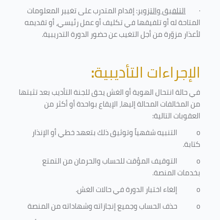
·
التلفيق والتزوير
: إقدام المتدرب على تغيير المعلومات
المتاحة له أو تلفيقها في تكليف أو عمل رئيسي، أو تقديمه
لأعذار مزوّرة من أجل التغيب عن حضور الدورة التدريبية
.
الإجراءات التأديبية
:
في حالة انتحال الهوية أو الغش يحق للجنة التأديب بعد تثبتها
من المخالفات المحالة إليها، الإيقاع بواحدة أو أكثر من
العقوبات التالية:
o
التنبيه شفهياً وتوثيق ذلك بتعهد خطي أو الإنذار
كتابة.
o
التوقيف المؤقت للحساب والحرمان من التمتع
بخدمات المنصة
.
o
إلغاء اختبار الدورة في حالات الغش.
o
حذف الحساب وجميع إنجازاته وشهاداته من المنصة