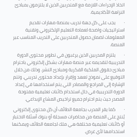
اتخاذ الإجراءات اللازمة مع المتدربين الذين لا يلتزمون بمبادئ
النزاهة الأكاديمية.
·
يجب على كل جهة تدريب بمنصة مهارات تقديم
استراتيجيات واضحة لعمادة التعليم الإلكتروني وتقنية
المعلومات لضمان حصول المتدربين على التدريب المناسب عبر
المنصة.
·
يلتزم المدربين الذين يرغبون في تطوير محتوى الدورة
التدريبية لتقديمه عبر منصة مهارات بشكل إلكتروني باحترام
مبادئ حقوق الملكية الفكرية ومبادئ النشر. وذلك من خلال
التوقيع على نموذج تعهد وإقرار بإعداد محتوى تدريبي. وتتم
الإشارة إلى المراجع والمصادر التي يتم استخدامها في إعداد
الدورة التدريبية في حال استخدام كائنات تعليمية مفتوحة
المصدر حيث يتم احترام جميع تراخيص المشاع الإبداعي.
·
كما يقر المدرب بجامعة الطائف أن كل محتوى إلكتروني
يُنتج على المنصة من محاضرات مسجلة أو بنوك أسئلة الاختبار
أو كائنات تعليمية مختلفة هي ملك لجامعة الطائف ويمكنها
استخدامها لأي غرض
.