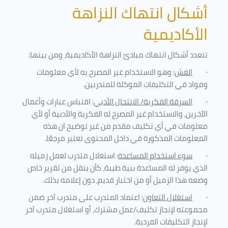
أشكال انتهاك النزاهة
الأكاديمية
تتعدد أشكال انتهاك مبادئ النزاهة الأكاديمية، ومن بينها
:
·
الغش
: وهو الاستخدام غير المصرح به لأي معلومات
ومواد في التكليفات
الموكلة للمتدربين
.
·
السرقة الفكرية/ الانتحال الأدبي
: اقتباس عبارات وأعمال
الآخرين، والاستخدام غير المصرح له الفكرية والأدبية أو لأي
معلومات في أي تكليف مقدم من غير توضيح ان هذه
المعلومات المذكورة في داخل المحتوى تعتبر مرجعًا
.
·
سوء استخدام المساعدة
: استغلال متدرب لعمل زميله
الذي يوفر له المساعدة بنية طيبة، كأن ينقل من تقرير خاص
وضعه هذا الزميل أو من اختبار قديم، دون إعلامه بذلك
.
·
استغلال التعاون
: اعتماد المتدرب على متدرب آخر ضمن
مجموعته لإنجاز تكليف/عمل مشترك، أو استغلال متدرب آخر
لإنجاز
التكليفات الفردية
.