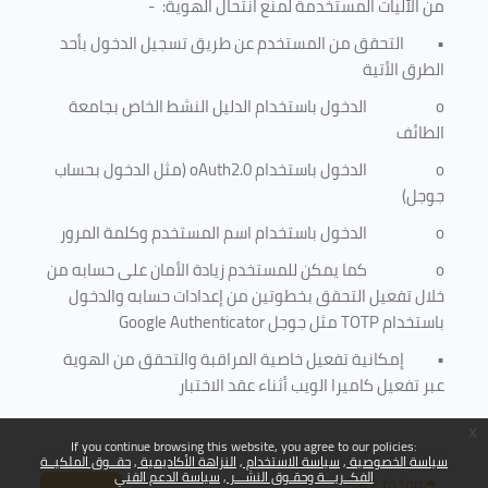
من الآليات المستخدمة لمنع
انتحال الهوية
: -
•
التحقق من المستخدم عن طريق تسجيل الدخول بأحد
الطرق الأتية
o
الدخول باستخدام الدليل النشط الخاص بجامعة
الطائف
o
الدخول باستخدام
oAuth2.0
(مثل الدخول بحساب
جوجل)
o
الدخول باستخدام اسم المستخدم وكلمة المرور
o
كما يمكن للمستخدم زيادة الأمان على حسابه من
خلال تفعيل التحقق بخطوتين من إعدادات حسابه والدخول
باستخدام
TOTP
مثل جوجل
Google Authenticator
•
إمكانية تفعيل خاصية المراقبة والتحقق من الهوية
عبر تفعيل كاميرا الويب أثناء عقد الاختبار
x
If you continue browsing this website, you agree to our policies:
سياسة الخصوصية
سياسة الاستخدام
النزاهة الأكاديمية
حقــوق الملكيــة
الفكــريـــة وحقـوق النشـــر
سياسة الدعم الفني
Back to top