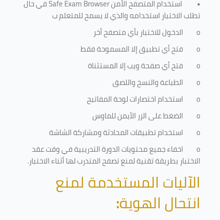
•
استخدام المتصفح الأمن
Safe Exam Browser
في حال
تطلب الاختبار استخدامه والذي لا يسمح للمتعلم ب
o
الدخول للاختبار بأي متصفح أخر
o
فتح أي تطبيق إلا المسموحة فقط
o
فتح أي صفحة ويب إلا المستثناة
o
الطباعة والنسخ واللصق
o
استخدام اختصارات لوحة المفاتيح
o
الضغط على الزر الأيمن للماوس
o
استخدام تطبيقات المحادثة ومشاركة الشاشة
o
اخفاء جميع محتويات الدورة التدريبية في وقت عقد
الاختبار بطريقة تقنية لمنع تصفح المتدرب لها أثناء الاختبار.
الآليات المستخدمة لمنع
انتحال الهوية
: