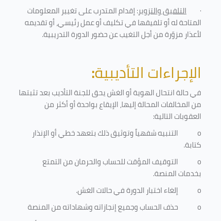
·
التلفيق والتزوير
: إقدام المتدرب على تغيير المعلومات
المتاحة له أو تلفيقها في تكليف أو عمل رئيسي، أو تقديمه
لأعذار مزوّرة من أجل التغيب عن حضور الدورة التدريبية
.
الإجراءات التأديبية
:
في حالة انتحال الهوية أو الغش يحق للجنة التأديب بعد تثبتها
من المخالفات المحالة إليها، الإيقاع بواحدة أو أكثر من
العقوبات التالية:
o
التنبيه شفهياً وتوثيق ذلك بتعهد خطي أو الإنذار
كتابة.
o
التوقيف المؤقت للحساب والحرمان من التمتع
بخدمات المنصة
.
o
إلغاء اختبار الدورة في حالات الغش.
o
حذف الحساب وجميع إنجازاته وشهاداته من المنصة