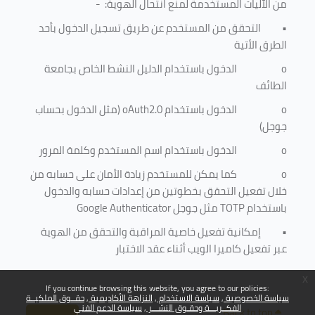
من الآليات المستخدمة لمنع
انتحال الهوية
: -
•
التحقق من المستخدم عن طريق تسجيل الدخول بأحد
الطرق الأتية
o
الدخول باستخدام الدليل النشط الخاص بجامعة
الطائف
o
الدخول باستخدام
oAuth2.0
(مثل الدخول بحساب
جوجل)
o
الدخول باستخدام اسم المستخدم وكلمة المرور
o
كما يمكن للمستخدم زيادة الأمان على حسابه من
خلال تفعيل التحقق بخطوتين من إعدادات حسابه والدخول
باستخدام
TOTP
مثل جوجل
Google Authenticator
•
إمكانية تفعيل خاصية المراقبة والتحقق من الهوية
عبر تفعيل كاميرا الويب أثناء عقد الاختبار
x
If you continue browsing this website, you agree to our policies:
سياسة الخصوصية
سياسة الاستخدام
النزاهة الأكاديمية
حقــوق الملكيــة
الفكــريـــة وحقـوق النشـــر
سياسة الدعم الفني
Back to top