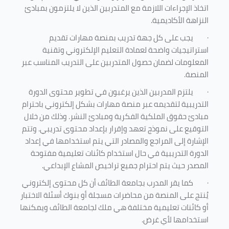
اتخاذ الإجراءات اللازمة مع المتدربين الذين لا يلتزمون بمبادئ
النزاهة الأكاديمية.
·
يجب على كل جهة تدريب بمنصة مهارات تقديم
استراتيجيات واضحة لعمادة التعليم الإلكتروني وتقنية
المعلومات لضمان حصول المتدربين على التدريب المناسب عبر
المنصة.
·
يلتزم المدربين الذين يرغبون في تطوير محتوى الدورة
التدريبية لتقديمه عبر منصة مهارات بشكل إلكتروني باحترام
مبادئ حقوق الملكية الفكرية ومبادئ النشر. وذلك من خلال
التوقيع على نموذج تعهد وإقرار بإعداد محتوى تدريبي. وتتم
الإشارة إلى المراجع والمصادر التي يتم استخدامها في إعداد
الدورة التدريبية في حال استخدام كائنات تعليمية مفتوحة
المصدر حيث يتم احترام جميع تراخيص المشاع الإبداعي.
·
كما يقر المدرب بجامعة الطائف أن كل محتوى إلكتروني
يُنتج على المنصة من محاضرات مسجلة أو بنوك أسئلة الاختبار
أو كائنات تعليمية مختلفة هي ملك لجامعة الطائف ويمكنها
استخدامها لأي غرض
.