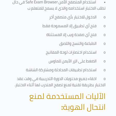
•
استخدام المتصفح الأمن
Safe Exam Browser
في حال
تطلب الاختبار استخدامه والذي لا يسمح للمتعلم ب
o
الدخول للاختبار بأي متصفح أخر
o
فتح أي تطبيق إلا المسموحة فقط
o
فتح أي صفحة ويب إلا المستثناة
o
الطباعة والنسخ واللصق
o
استخدام اختصارات لوحة المفاتيح
o
الضغط على الزر الأيمن للماوس
o
استخدام تطبيقات المحادثة ومشاركة الشاشة
o
اخفاء جميع محتويات الدورة التدريبية في وقت عقد
الاختبار بطريقة تقنية لمنع تصفح المتدرب لها أثناء الاختبار.
الآليات المستخدمة لمنع
انتحال الهوية
: