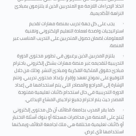
اتخاذ الإجراءات اللازمة مع المتدربين الذين لا يلتزمون بمبادئ
النزاهة الأكاديمية.
·
يجب على كل جهة تدريب بمنصة مهارات تقديم
استراتيجيات واضحة لعمادة التعليم الإلكتروني وتقنية
المعلومات لضمان حصول المتدربين على التدريب المناسب عبر
المنصة.
·
يلتزم المدربين الذين يرغبون في تطوير محتوى الدورة
التدريبية لتقديمه عبر منصة مهارات بشكل إلكتروني باحترام
مبادئ حقوق الملكية الفكرية ومبادئ النشر. وذلك من خلال
التوقيع على نموذج تعهد وإقرار بإعداد محتوى تدريبي. وتتم
الإشارة إلى المراجع والمصادر التي يتم استخدامها في إعداد
الدورة التدريبية في حال استخدام كائنات تعليمية مفتوحة
المصدر حيث يتم احترام جميع تراخيص المشاع الإبداعي.
·
كما يقر المدرب بجامعة الطائف أن كل محتوى إلكتروني
يُنتج على المنصة من محاضرات مسجلة أو بنوك أسئلة الاختبار
أو كائنات تعليمية مختلفة هي ملك لجامعة الطائف ويمكنها
استخدامها لأي غرض
.