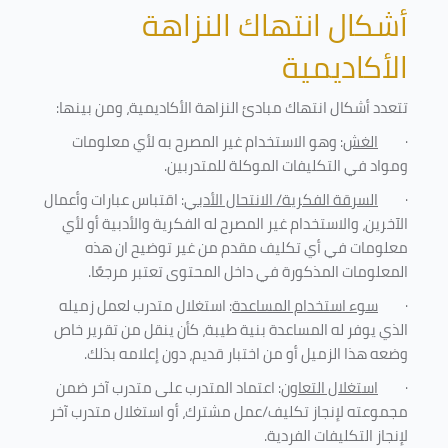
أشكال انتهاك النزاهة
الأكاديمية
تتعدد أشكال انتهاك مبادئ النزاهة الأكاديمية، ومن بينها
:
·
الغش
: وهو الاستخدام غير المصرح به لأي معلومات
ومواد في التكليفات
الموكلة للمتدربين
.
·
السرقة الفكرية/ الانتحال الأدبي
: اقتباس عبارات وأعمال
الآخرين، والاستخدام غير المصرح له الفكرية والأدبية أو لأي
معلومات في أي تكليف مقدم من غير توضيح ان هذه
المعلومات المذكورة في داخل المحتوى تعتبر مرجعًا
.
·
سوء استخدام المساعدة
: استغلال متدرب لعمل زميله
الذي يوفر له المساعدة بنية طيبة، كأن ينقل من تقرير خاص
وضعه هذا الزميل أو من اختبار قديم، دون إعلامه بذلك
.
·
استغلال التعاون
: اعتماد المتدرب على متدرب آخر ضمن
مجموعته لإنجاز تكليف/عمل مشترك، أو استغلال متدرب آخر
لإنجاز
التكليفات الفردية
.