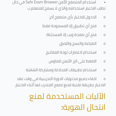
•
استخدام المتصفح الأمن
Safe Exam Browser
في حال
تطلب الاختبار استخدامه والذي لا يسمح للمتعلم ب
o
الدخول للاختبار بأي متصفح أخر
o
فتح أي تطبيق إلا المسموحة فقط
o
فتح أي صفحة ويب إلا المستثناة
o
الطباعة والنسخ واللصق
o
استخدام اختصارات لوحة المفاتيح
o
الضغط على الزر الأيمن للماوس
o
استخدام تطبيقات المحادثة ومشاركة الشاشة
o
اخفاء جميع محتويات الدورة التدريبية في وقت عقد
الاختبار بطريقة تقنية لمنع تصفح المتدرب لها أثناء الاختبار.
الآليات المستخدمة لمنع
انتحال الهوية
: