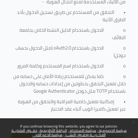
من الآليات المستخدمة لمنع
انتحال الهوية
: -
•
التحقق من المستخدم عن طريق تسجيل الدخول بأحد
الطرق الأتية
o
الدخول باستخدام الدليل النشط الخاص بجامعة
الطائف
o
الدخول باستخدام
oAuth2.0
(مثل الدخول بحساب
جوجل)
o
الدخول باستخدام اسم المستخدم وكلمة المرور
o
كما يمكن للمستخدم زيادة الأمان على حسابه من
خلال تفعيل التحقق بخطوتين من إعدادات حسابه والدخول
باستخدام
TOTP
مثل جوجل
Google Authenticator
•
إمكانية تفعيل خاصية المراقبة والتحقق من الهوية
عبر تفعيل كاميرا الويب أثناء عقد الاختبار
x
If you continue browsing this website, you agree to our policies:
سياسة الخصوصية
سياسة الاستخدام
النزاهة الأكاديمية
حقــوق الملكيــة
الفكــريـــة وحقـوق النشـــر
سياسة الدعم الفني
Back to top