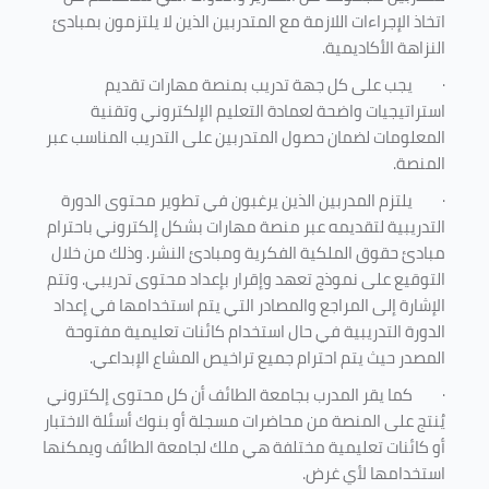
اتخاذ الإجراءات اللازمة مع المتدربين الذين لا يلتزمون بمبادئ
النزاهة الأكاديمية.
·
يجب على كل جهة تدريب بمنصة مهارات تقديم
استراتيجيات واضحة لعمادة التعليم الإلكتروني وتقنية
المعلومات لضمان حصول المتدربين على التدريب المناسب عبر
المنصة.
·
يلتزم المدربين الذين يرغبون في تطوير محتوى الدورة
التدريبية لتقديمه عبر منصة مهارات بشكل إلكتروني باحترام
مبادئ حقوق الملكية الفكرية ومبادئ النشر. وذلك من خلال
التوقيع على نموذج تعهد وإقرار بإعداد محتوى تدريبي. وتتم
الإشارة إلى المراجع والمصادر التي يتم استخدامها في إعداد
الدورة التدريبية في حال استخدام كائنات تعليمية مفتوحة
المصدر حيث يتم احترام جميع تراخيص المشاع الإبداعي.
·
كما يقر المدرب بجامعة الطائف أن كل محتوى إلكتروني
يُنتج على المنصة من محاضرات مسجلة أو بنوك أسئلة الاختبار
أو كائنات تعليمية مختلفة هي ملك لجامعة الطائف ويمكنها
استخدامها لأي غرض
.