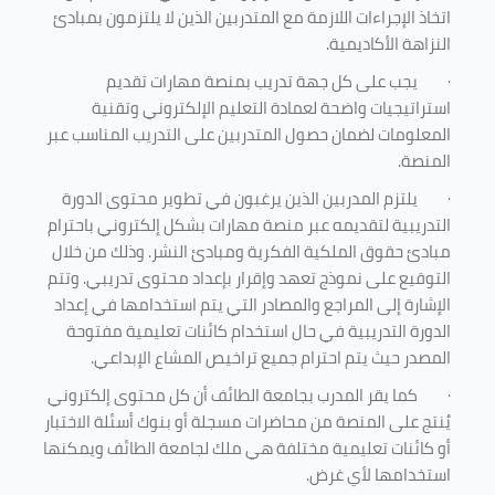
اتخاذ الإجراءات اللازمة مع المتدربين الذين لا يلتزمون بمبادئ
النزاهة الأكاديمية.
·
يجب على كل جهة تدريب بمنصة مهارات تقديم
استراتيجيات واضحة لعمادة التعليم الإلكتروني وتقنية
المعلومات لضمان حصول المتدربين على التدريب المناسب عبر
المنصة.
·
يلتزم المدربين الذين يرغبون في تطوير محتوى الدورة
التدريبية لتقديمه عبر منصة مهارات بشكل إلكتروني باحترام
مبادئ حقوق الملكية الفكرية ومبادئ النشر. وذلك من خلال
التوقيع على نموذج تعهد وإقرار بإعداد محتوى تدريبي. وتتم
الإشارة إلى المراجع والمصادر التي يتم استخدامها في إعداد
الدورة التدريبية في حال استخدام كائنات تعليمية مفتوحة
المصدر حيث يتم احترام جميع تراخيص المشاع الإبداعي.
·
كما يقر المدرب بجامعة الطائف أن كل محتوى إلكتروني
يُنتج على المنصة من محاضرات مسجلة أو بنوك أسئلة الاختبار
أو كائنات تعليمية مختلفة هي ملك لجامعة الطائف ويمكنها
استخدامها لأي غرض
.