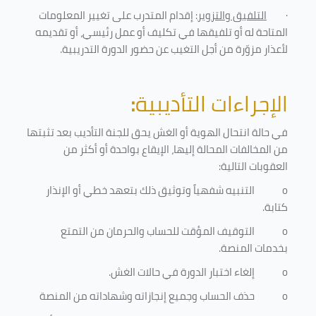
·
التلفيق والتزوير
: إقدام المتدرب على تغيير المعلومات
المتاحة له أو تلفيقها في تكليف أو عمل رئيسي، أو تقديمه
لأعذار مزوّرة من أجل التغيب عن حضور الدورة التدريبية
.
الإجراءات التأديبية
:
في حالة انتحال الهوية أو الغش يحق للجنة التأديب بعد تثبتها
من المخالفات المحالة إليها، الإيقاع بواحدة أو أكثر من
العقوبات التالية:
o
التنبيه شفهياً وتوثيق ذلك بتعهد خطي أو الإنذار
كتابة.
o
التوقيف المؤقت للحساب والحرمان من التمتع
بخدمات المنصة
.
o
إلغاء اختبار الدورة في حالات الغش.
o
حذف الحساب وجميع إنجازاته وشهاداته من المنصة