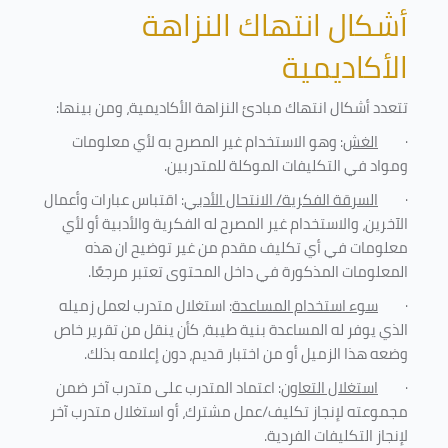
أشكال انتهاك النزاهة
الأكاديمية
تتعدد أشكال انتهاك مبادئ النزاهة الأكاديمية، ومن بينها
:
·
الغش
: وهو الاستخدام غير المصرح به لأي معلومات
ومواد في التكليفات
الموكلة للمتدربين
.
·
السرقة الفكرية/ الانتحال الأدبي
: اقتباس عبارات وأعمال
الآخرين، والاستخدام غير المصرح له الفكرية والأدبية أو لأي
معلومات في أي تكليف مقدم من غير توضيح ان هذه
المعلومات المذكورة في داخل المحتوى تعتبر مرجعًا
.
·
سوء استخدام المساعدة
: استغلال متدرب لعمل زميله
الذي يوفر له المساعدة بنية طيبة، كأن ينقل من تقرير خاص
وضعه هذا الزميل أو من اختبار قديم، دون إعلامه بذلك
.
·
استغلال التعاون
: اعتماد المتدرب على متدرب آخر ضمن
مجموعته لإنجاز تكليف/عمل مشترك، أو استغلال متدرب آخر
لإنجاز
التكليفات الفردية
.