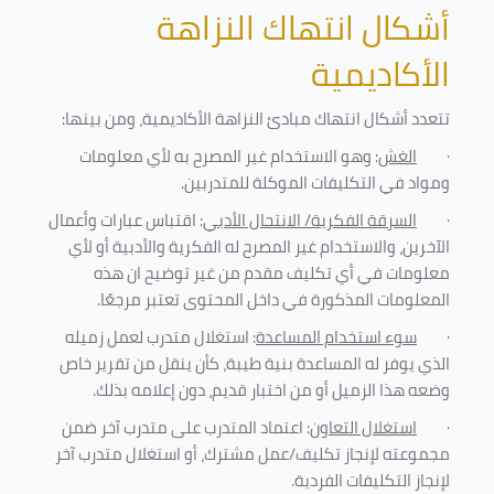
أشكال انتهاك النزاهة
الأكاديمية
تتعدد أشكال انتهاك مبادئ النزاهة الأكاديمية، ومن بينها
:
·
الغش
: وهو الاستخدام غير المصرح به لأي معلومات
ومواد في التكليفات
الموكلة للمتدربين
.
·
السرقة الفكرية/ الانتحال الأدبي
: اقتباس عبارات وأعمال
الآخرين، والاستخدام غير المصرح له الفكرية والأدبية أو لأي
معلومات في أي تكليف مقدم من غير توضيح ان هذه
المعلومات المذكورة في داخل المحتوى تعتبر مرجعًا
.
·
سوء استخدام المساعدة
: استغلال متدرب لعمل زميله
الذي يوفر له المساعدة بنية طيبة، كأن ينقل من تقرير خاص
وضعه هذا الزميل أو من اختبار قديم، دون إعلامه بذلك
.
·
استغلال التعاون
: اعتماد المتدرب على متدرب آخر ضمن
مجموعته لإنجاز تكليف/عمل مشترك، أو استغلال متدرب آخر
لإنجاز
التكليفات الفردية
.