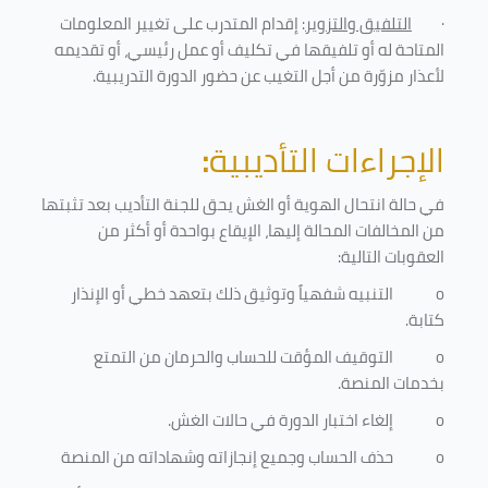
·
التلفيق والتزوير
: إقدام المتدرب على تغيير المعلومات
المتاحة له أو تلفيقها في تكليف أو عمل رئيسي، أو تقديمه
لأعذار مزوّرة من أجل التغيب عن حضور الدورة التدريبية
.
الإجراءات التأديبية
:
في حالة انتحال الهوية أو الغش يحق للجنة التأديب بعد تثبتها
من المخالفات المحالة إليها، الإيقاع بواحدة أو أكثر من
العقوبات التالية:
o
التنبيه شفهياً وتوثيق ذلك بتعهد خطي أو الإنذار
كتابة.
o
التوقيف المؤقت للحساب والحرمان من التمتع
بخدمات المنصة
.
o
إلغاء اختبار الدورة في حالات الغش.
o
حذف الحساب وجميع إنجازاته وشهاداته من المنصة