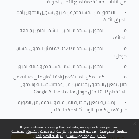
من الآليات المستخدمة لمنع
انتحال الهوية
: -
•
التحقق من المستخدم عن طريق تسجيل الدخول بأحد
الطرق الأتية
o
الدخول باستخدام الدليل النشط الخاص بجامعة
الطائف
o
الدخول باستخدام
oAuth2.0
(مثل الدخول بحساب
جوجل)
o
الدخول باستخدام اسم المستخدم وكلمة المرور
o
كما يمكن للمستخدم زيادة الأمان على حسابه من
خلال تفعيل التحقق بخطوتين من إعدادات حسابه والدخول
باستخدام
TOTP
مثل جوجل
Google Authenticator
•
إمكانية تفعيل خاصية المراقبة والتحقق من الهوية
عبر تفعيل كاميرا الويب أثناء عقد الاختبار
x
If you continue browsing this website, you agree to our policies:
سياسة الخصوصية
سياسة الاستخدام
النزاهة الأكاديمية
حقــوق الملكيــة
الفكــريـــة وحقـوق النشـــر
سياسة الدعم الفني
Back to top