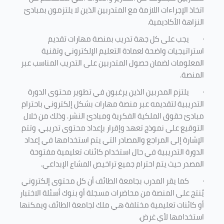
اتخاذ الإجراءات اللازمة مع المتدربين الذين لا يلتزمون بمبادئ
النزاهة الأكاديمية.
·
يجب على كل جهة تدريب بمنصة مهارات تقديم
استراتيجيات واضحة لعمادة التعليم الإلكتروني وتقنية
المعلومات لضمان حصول المتدربين على التدريب المناسب عبر
المنصة.
·
يلتزم المدربين الذين يرغبون في تطوير محتوى الدورة
التدريبية لتقديمه عبر منصة مهارات بشكل إلكتروني باحترام
مبادئ حقوق الملكية الفكرية ومبادئ النشر. وذلك من خلال
التوقيع على نموذج تعهد وإقرار بإعداد محتوى تدريبي. وتتم
الإشارة إلى المراجع والمصادر التي يتم استخدامها في إعداد
الدورة التدريبية في حال استخدام كائنات تعليمية مفتوحة
المصدر حيث يتم احترام جميع تراخيص المشاع الإبداعي.
·
كما يقر المدرب بجامعة الطائف أن كل محتوى إلكتروني
يُنتج على المنصة من محاضرات مسجلة أو بنوك أسئلة الاختبار
أو كائنات تعليمية مختلفة هي ملك لجامعة الطائف ويمكنها
استخدامها لأي غرض
.