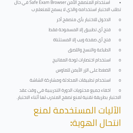
•
استخدام المتصفح الأمن
Safe Exam Browser
في حال
تطلب الاختبار استخدامه والذي لا يسمح للمتعلم ب
o
الدخول للاختبار بأي متصفح أخر
o
فتح أي تطبيق إلا المسموحة فقط
o
فتح أي صفحة ويب إلا المستثناة
o
الطباعة والنسخ واللصق
o
استخدام اختصارات لوحة المفاتيح
o
الضغط على الزر الأيمن للماوس
o
استخدام تطبيقات المحادثة ومشاركة الشاشة
o
اخفاء جميع محتويات الدورة التدريبية في وقت عقد
الاختبار بطريقة تقنية لمنع تصفح المتدرب لها أثناء الاختبار.
الآليات المستخدمة لمنع
انتحال الهوية
: