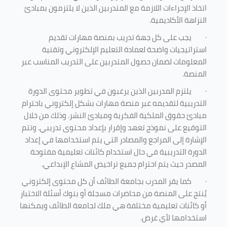
اتخاذ الإجراءات اللازمة مع المتدربين الذين لا يلتزمون بمبادئ
النزاهة الأكاديمية.
·
يجب على كل جهة تدريب بمنصة مهارات تقديم
استراتيجيات واضحة لعمادة التعليم الإلكتروني وتقنية
المعلومات لضمان حصول المتدربين على التدريب المناسب عبر
المنصة.
·
يلتزم المدربين الذين يرغبون في تطوير محتوى الدورة
التدريبية لتقديمه عبر منصة مهارات بشكل إلكتروني باحترام
مبادئ حقوق الملكية الفكرية ومبادئ النشر. وذلك من خلال
التوقيع على نموذج تعهد وإقرار بإعداد محتوى تدريبي. وتتم
الإشارة إلى المراجع والمصادر التي يتم استخدامها في إعداد
الدورة التدريبية في حال استخدام كائنات تعليمية مفتوحة
المصدر حيث يتم احترام جميع تراخيص المشاع الإبداعي.
·
كما يقر المدرب بجامعة الطائف أن كل محتوى إلكتروني
يُنتج على المنصة من محاضرات مسجلة أو بنوك أسئلة الاختبار
أو كائنات تعليمية مختلفة هي ملك لجامعة الطائف ويمكنها
استخدامها لأي غرض
.