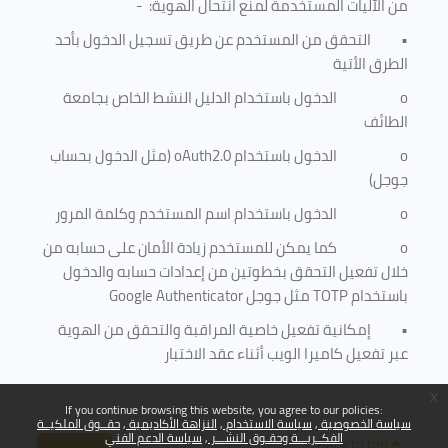
من الآليات المستخدمة لمنع
انتحال الهوية
: -
•
التحقق من المستخدم عن طريق تسجيل الدخول بأحد
الطرق الأتية
o
الدخول باستخدام الدليل النشط الخاص بجامعة
الطائف
o
الدخول باستخدام
oAuth2.0
(مثل الدخول بحساب
جوجل)
o
الدخول باستخدام اسم المستخدم وكلمة المرور
o
كما يمكن للمستخدم زيادة الأمان على حسابه من
خلال تفعيل التحقق بخطوتين من إعدادات حسابه والدخول
باستخدام
TOTP
مثل جوجل
Google Authenticator
•
إمكانية تفعيل خاصية المراقبة والتحقق من الهوية
عبر تفعيل كاميرا الويب أثناء عقد الاختبار
x
If you continue browsing this website, you agree to our policies:
سياسة الخصوصية
سياسة الاستخدام
النزاهة الأكاديمية
حقــوق الملكيــة
الفكــريـــة وحقـوق النشـــر
سياسة الدعم الفني
Back to top