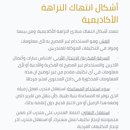
أشكال انتهاك النزاهة
الأكاديمية
تتعدد أشكال انتهاك مبادئ النزاهة الأكاديمية، ومن بينها
:
·
الغش
: وهو الاستخدام غير المصرح به لأي معلومات
ومواد في التكليفات
الموكلة للمتدربين
.
·
السرقة الفكرية/ الانتحال الأدبي
: اقتباس عبارات وأعمال
الآخرين، والاستخدام غير المصرح له الفكرية والأدبية أو لأي
معلومات في أي تكليف مقدم من غير توضيح ان هذه
المعلومات المذكورة في داخل المحتوى تعتبر مرجعًا
.
·
سوء استخدام المساعدة
: استغلال متدرب لعمل زميله
الذي يوفر له المساعدة بنية طيبة، كأن ينقل من تقرير خاص
وضعه هذا الزميل أو من اختبار قديم، دون إعلامه بذلك
.
·
استغلال التعاون
: اعتماد المتدرب على متدرب آخر ضمن
مجموعته لإنجاز تكليف/عمل مشترك، أو استغلال متدرب آخر
لإنجاز
التكليفات الفردية
.