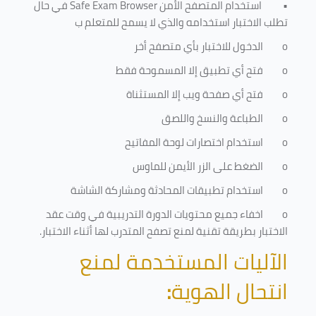
•
استخدام المتصفح الأمن
Safe Exam Browser
في حال
تطلب الاختبار استخدامه والذي لا يسمح للمتعلم ب
o
الدخول للاختبار بأي متصفح أخر
o
فتح أي تطبيق إلا المسموحة فقط
o
فتح أي صفحة ويب إلا المستثناة
o
الطباعة والنسخ واللصق
o
استخدام اختصارات لوحة المفاتيح
o
الضغط على الزر الأيمن للماوس
o
استخدام تطبيقات المحادثة ومشاركة الشاشة
o
اخفاء جميع محتويات الدورة التدريبية في وقت عقد
الاختبار بطريقة تقنية لمنع تصفح المتدرب لها أثناء الاختبار.
الآليات المستخدمة لمنع
انتحال الهوية
: