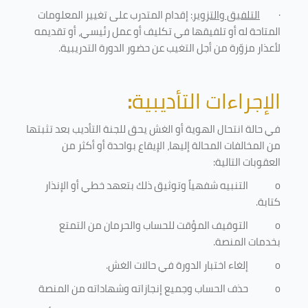
·
التلفيق والتزوير
: إقدام المتدرب على تغيير المعلومات
المتاحة له أو تلفيقها في تكليف أو عمل رئيسي، أو تقديمه
لأعذار مزوّرة من أجل التغيب عن حضور الدورة التدريبية
.
الإجراءات التأديبية
:
في حالة انتحال الهوية أو الغش يحق للجنة التأديب بعد تثبتها
من المخالفات المحالة إليها، الإيقاع بواحدة أو أكثر من
العقوبات التالية:
o
التنبيه شفهياً وتوثيق ذلك بتعهد خطي أو الإنذار
كتابة.
o
التوقيف المؤقت للحساب والحرمان من التمتع
بخدمات المنصة
.
o
إلغاء اختبار الدورة في حالات الغش.
o
حذف الحساب وجميع إنجازاته وشهاداته من المنصة