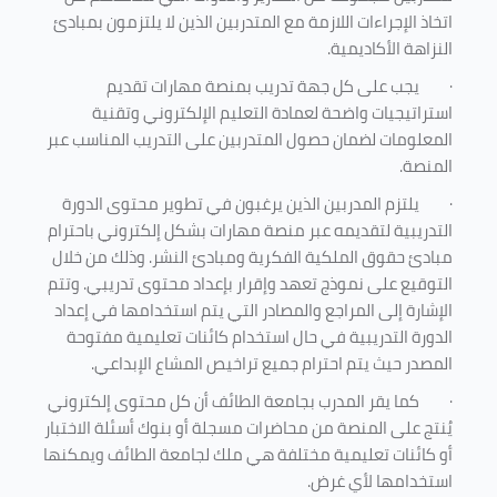
اتخاذ الإجراءات اللازمة مع المتدربين الذين لا يلتزمون بمبادئ
النزاهة الأكاديمية.
·
يجب على كل جهة تدريب بمنصة مهارات تقديم
استراتيجيات واضحة لعمادة التعليم الإلكتروني وتقنية
المعلومات لضمان حصول المتدربين على التدريب المناسب عبر
المنصة.
·
يلتزم المدربين الذين يرغبون في تطوير محتوى الدورة
التدريبية لتقديمه عبر منصة مهارات بشكل إلكتروني باحترام
مبادئ حقوق الملكية الفكرية ومبادئ النشر. وذلك من خلال
التوقيع على نموذج تعهد وإقرار بإعداد محتوى تدريبي. وتتم
الإشارة إلى المراجع والمصادر التي يتم استخدامها في إعداد
الدورة التدريبية في حال استخدام كائنات تعليمية مفتوحة
المصدر حيث يتم احترام جميع تراخيص المشاع الإبداعي.
·
كما يقر المدرب بجامعة الطائف أن كل محتوى إلكتروني
يُنتج على المنصة من محاضرات مسجلة أو بنوك أسئلة الاختبار
أو كائنات تعليمية مختلفة هي ملك لجامعة الطائف ويمكنها
استخدامها لأي غرض
.