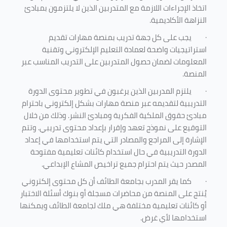
اتخاذ الإجراءات اللازمة مع المتدربين الذين لا يلتزمون بمبادئ
النزاهة الأكاديمية.
·
يجب على كل جهة تدريب بمنصة مهارات تقديم
استراتيجيات واضحة لعمادة التعليم الإلكتروني وتقنية
المعلومات لضمان حصول المتدربين على التدريب المناسب عبر
المنصة.
·
يلتزم المدربين الذين يرغبون في تطوير محتوى الدورة
التدريبية لتقديمه عبر منصة مهارات بشكل إلكتروني باحترام
مبادئ حقوق الملكية الفكرية ومبادئ النشر. وذلك من خلال
التوقيع على نموذج تعهد وإقرار بإعداد محتوى تدريبي. وتتم
الإشارة إلى المراجع والمصادر التي يتم استخدامها في إعداد
الدورة التدريبية في حال استخدام كائنات تعليمية مفتوحة
المصدر حيث يتم احترام جميع تراخيص المشاع الإبداعي.
·
كما يقر المدرب بجامعة الطائف أن كل محتوى إلكتروني
يُنتج على المنصة من محاضرات مسجلة أو بنوك أسئلة الاختبار
أو كائنات تعليمية مختلفة هي ملك لجامعة الطائف ويمكنها
استخدامها لأي غرض
.