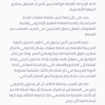
اتخاذ الإجراءات اللازمة مع المتدربين الذين لا يلتزمون بمبادئ
النزاهة الأكاديمية.
·
يجب على كل جهة تدريب بمنصة مهارات تقديم
استراتيجيات واضحة لعمادة التعليم الإلكتروني وتقنية
المعلومات لضمان حصول المتدربين على التدريب المناسب عبر
المنصة.
·
يلتزم المدربين الذين يرغبون في تطوير محتوى الدورة
التدريبية لتقديمه عبر منصة مهارات بشكل إلكتروني باحترام
مبادئ حقوق الملكية الفكرية ومبادئ النشر. وذلك من خلال
التوقيع على نموذج تعهد وإقرار بإعداد محتوى تدريبي. وتتم
الإشارة إلى المراجع والمصادر التي يتم استخدامها في إعداد
الدورة التدريبية في حال استخدام كائنات تعليمية مفتوحة
المصدر حيث يتم احترام جميع تراخيص المشاع الإبداعي.
·
كما يقر المدرب بجامعة الطائف أن كل محتوى إلكتروني
يُنتج على المنصة من محاضرات مسجلة أو بنوك أسئلة الاختبار
أو كائنات تعليمية مختلفة هي ملك لجامعة الطائف ويمكنها
استخدامها لأي غرض
.