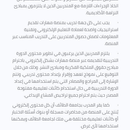
اتخاذ الإجراءات اللازمة مع المتدربين الذين لا يلتزمون بمبادئ
النزاهة الأكاديمية.
·
يجب على كل جهة تدريب بمنصة مهارات تقديم
استراتيجيات واضحة لعمادة التعليم الإلكتروني وتقنية
المعلومات لضمان حصول المتدربين على التدريب المناسب عبر
المنصة.
·
يلتزم المدربين الذين يرغبون في تطوير محتوى الدورة
التدريبية لتقديمه عبر منصة مهارات بشكل إلكتروني باحترام
مبادئ حقوق الملكية الفكرية ومبادئ النشر. وذلك من خلال
التوقيع على نموذج تعهد وإقرار بإعداد محتوى تدريبي. وتتم
الإشارة إلى المراجع والمصادر التي يتم استخدامها في إعداد
الدورة التدريبية في حال استخدام كائنات تعليمية مفتوحة
المصدر حيث يتم احترام جميع تراخيص المشاع الإبداعي.
·
كما يقر المدرب بجامعة الطائف أن كل محتوى إلكتروني
يُنتج على المنصة من محاضرات مسجلة أو بنوك أسئلة الاختبار
أو كائنات تعليمية مختلفة هي ملك لجامعة الطائف ويمكنها
استخدامها لأي غرض
.