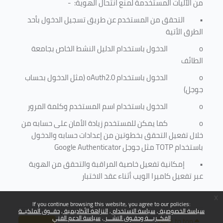
من الآليات المستخدمة لمنع
انتحال الهوية
: -
•
التحقق من المستخدم عن طريق تسجيل الدخول بأحد
الطرق الأتية
o
الدخول باستخدام الدليل النشط الخاص بجامعة
الطائف
o
الدخول باستخدام
oAuth2.0
(مثل الدخول بحساب
جوجل)
o
الدخول باستخدام اسم المستخدم وكلمة المرور
o
كما يمكن للمستخدم زيادة الأمان على حسابه من
خلال تفعيل التحقق بخطوتين من إعدادات حسابه والدخول
باستخدام
TOTP
مثل جوجل
Google Authenticator
•
إمكانية تفعيل خاصية المراقبة والتحقق من الهوية
عبر تفعيل كاميرا الويب أثناء عقد الاختبار
x
If you continue browsing this website, you agree to our policies:
سياسة الخصوصية
سياسة الاستخدام
النزاهة الأكاديمية
حقــوق الملكيــة
الفكــريـــة وحقـوق النشـــر
سياسة الدعم الفني
Back to top