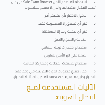
•
استخدام المتصفح الأمن
Safe Exam Browser
في حال
تطلب الاختبار استخدامه والذي لا يسمح للمتعلم ب
o
الدخول للاختبار بأي متصفح أخر
o
فتح أي تطبيق إلا المسموحة فقط
o
فتح أي صفحة ويب إلا المستثناة
o
الطباعة والنسخ واللصق
o
استخدام اختصارات لوحة المفاتيح
o
الضغط على الزر الأيمن للماوس
o
استخدام تطبيقات المحادثة ومشاركة الشاشة
o
اخفاء جميع محتويات الدورة التدريبية في وقت عقد
الاختبار بطريقة تقنية لمنع تصفح المتدرب لها أثناء الاختبار.
الآليات المستخدمة لمنع
انتحال الهوية
: