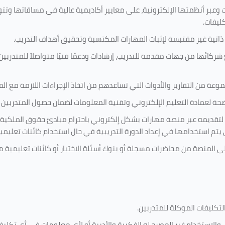
 وعبر أنظمتها الإلكترونية، على معايير أكاديمية عالية في مساقاتها وتت
كليفات.
 ذاتية غير مقتبسة لإثبات المهارات المكتسبة وتحقيق أهداف التدريب.
ركائها من جهات مقدمة للتدريب، إرشادات ودعمًا فنيًا متواصلاً للمتدربين
ة من التقارير والأدوات التي تساعدهم من اتخاذ الإجراءات اللازمة مع المتد
 لعمادة التعليم الإلكتروني وتقنية المعلومات لضمان حصول المتدربين ع
ية لتقديمه عبر منصة مهارات بشكل إلكتروني باحترام مبادئ حقوق الملكية
تي يتم استخدامها في إعداد الدورة التدريبية في حال استخدام كائنات تعليم
على المنصة من محاضرات مسجلة أو بنوك أسئلة الاختبار أو كائنات تعليم
لتكليفات
الموكلة للمتدربين
.
ين، والاستخدام غير المصرح له الفكرية والأدبية أو لأي معلومات في أي ت