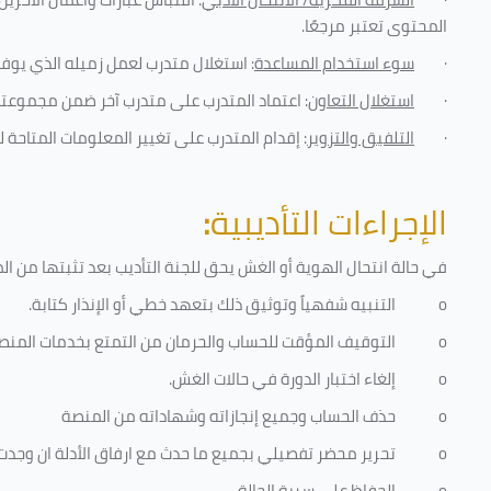
المحتوى تعتبر مرجعًا
.
·
سوء استخدام المساعدة
: استغلال متدرب لعمل زميله الذي يوفر
·
استغلال التعاون
: اعتماد المتدرب على متدرب آخر ضمن مجموعته 
·
التلفيق والتزوير
: إقدام المتدرب على تغيير المعلومات المتاحة ل
الإجراءات التأديبية
:
في حالة انتحال الهوية أو الغش يحق للجنة التأديب بعد تثبتها من المخا
o
التنبيه شفهياً وتوثيق ذلك بتعهد خطي أو الإنذار كتابة.
o
التوقيف المؤقت للحساب والحرمان من التمتع بخدمات المنص
o
إلغاء اختبار الدورة في حالات الغش.
o
حذف الحساب وجميع إنجازاته وشهاداته من المنصة
o
تحرير محضر تفصيلي بجميع ما حدث مع ارفاق الأدلة ان وجدت
o
الحفاظ على سرية الحالة.