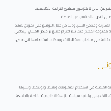
ربين الذين لا يلتزمون بمبادئ النزاهة الأكاديمية.
لى التدريب المناسب عبر المنصة.
 الفكرية ومبادئ النشر. وذلك من خلال التوقيع على نموذج تعهد
ية مفتوحة المصدر حيث يتم احترام جميع تراخيص المشاع الإبداعي.
ية مختلفة هي ملك لجامعة الطائف ويمكنها استخدامها لأي غرض
.
ونـي
قامة العلمية في استخدام المعلومات ونقلها وتوثيقها ونشرها
رف الأكاديمي وتنفيذ سياسة النزاهة الأكاديمية الخاصة بالجامعة