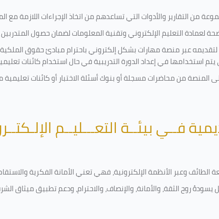
ة من التقارير والأدوات التي تساعدهم من اتخاذ الإجراءات اللازمة مع المتد
 لعمادة التعليم الإلكتروني وتقنية المعلومات لضمان حصول المتدربين ع
ية لتقديمه عبر منصة مهارات بشكل إلكتروني باحترام مبادئ حقوق الملكية
تي يتم استخدامها في إعداد الدورة التدريبية في حال استخدام كائنات تعليم
على المنصة من محاضرات مسجلة أو بنوك أسئلة الاختبار أو كائنات تعليم
يمية فــي بيئــة التعـــليــم الإلـكتــر
امعة الطائف وعبر الأنظمة الإلكترونية، فهي تعني الأمانة الفكرية والاست
 يسودهُ روح الثقة، والأمانة، والإنصاف، والاحترام، ودعم تطبيق ميثاق الش