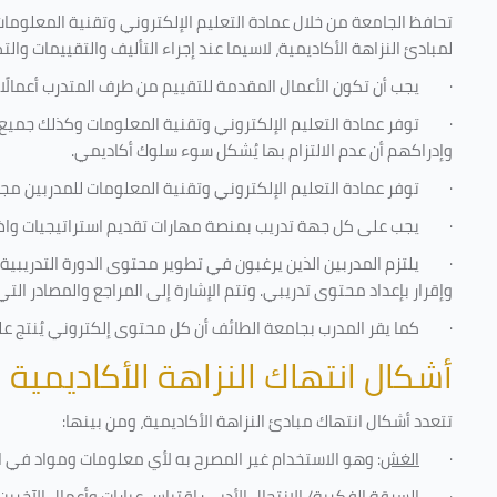
تحافظ الجامعة من خلال عمادة التعليم الإلكتروني وتقنية المعلومات
لمبادئ النزاهة الأكاديمية، لاسيما عند إجراء التأليف والتقييمات والت
·
يجب أن تكون الأعمال المقدمة للتقييم من طرف المتدرب أعمالًا
·
توفر عمادة التعليم الإلكتروني وتقنية المعلومات وكذلك جميع ش
وإدراكهم أن عدم الالتزام بها يُشكل سوء سلوك أكاديمي.
·
توفر عمادة التعليم الإلكتروني وتقنية المعلومات للمدربين مجموع
·
يجب على كل جهة تدريب بمنصة مهارات تقديم استراتيجيات واضحة
·
يلتزم المدربين الذين يرغبون في تطوير محتوى الدورة التدريب
وإقرار بإعداد محتوى تدريبي. وتتم الإشارة إلى المراجع والمصادر ال
·
كما يقر المدرب بجامعة الطائف أن كل محتوى إلكتروني يُنتج 
أشكال انتهاك النزاهة الأكاديمية
تتعدد أشكال انتهاك مبادئ النزاهة الأكاديمية، ومن بينها
:
·
الغش
: وهو الاستخدام غير المصرح به لأي معلومات ومواد في ا
·
السرقة الفكرية/ الانتحال الأدبي
: اقتباس عبارات وأعمال الآخر