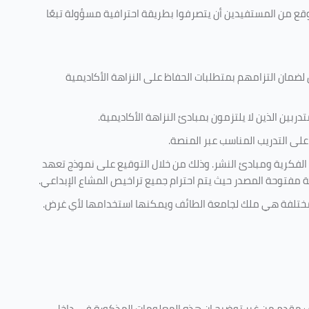
وقع من المستفيدين أن يتصرفوا بطريقة احترافية مسؤولة تبعًا
 لضمان التزامهم بمتطلبات الحفاظ على النزاهة الأكاديمية
ربين الذين لا يلتزمون بمبادئ النزاهة الأكاديمية.
لى التدريب المناسب عبر المنصة.
 الفكرية ومبادئ النشر. وذلك من خلال التوقيع على نموذج تعهد
ية مفتوحة المصدر حيث يتم احترام جميع تراخيص المشاع الإبداعي.
ية مختلفة هي ملك لجامعة الطائف ويمكنها استخدامها لأي غرض
.
كليف مقدم من غير توضيح ان هذه المعلومات المذكورة في داخل