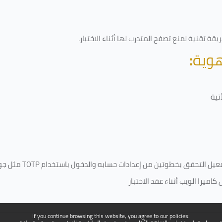
قة تقنية لمنع تصفح المتدرب لها أثناء الاختبار.
هوية
:
تية
فعيل التحقق بخطوتين من إعدادات حسابه والدخول باستخدام
TOTP
مثل جو
ميرا الويب أثناء عقد الاختبار
If you continue browsing this website, you agree to our policies: