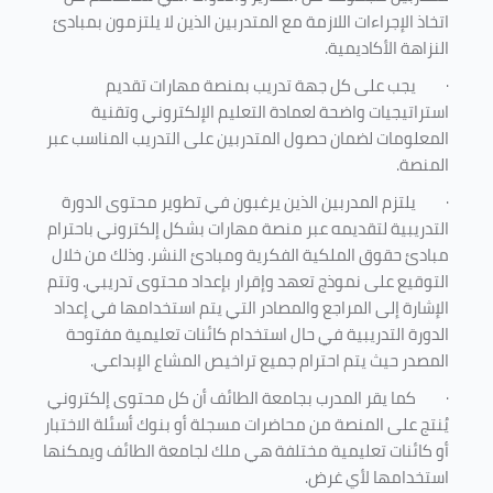
اتخاذ الإجراءات اللازمة مع المتدربين الذين لا يلتزمون بمبادئ
النزاهة الأكاديمية.
·
يجب على كل جهة تدريب بمنصة مهارات تقديم
استراتيجيات واضحة لعمادة التعليم الإلكتروني وتقنية
المعلومات لضمان حصول المتدربين على التدريب المناسب عبر
المنصة.
·
يلتزم المدربين الذين يرغبون في تطوير محتوى الدورة
التدريبية لتقديمه عبر منصة مهارات بشكل إلكتروني باحترام
مبادئ حقوق الملكية الفكرية ومبادئ النشر. وذلك من خلال
التوقيع على نموذج تعهد وإقرار بإعداد محتوى تدريبي. وتتم
الإشارة إلى المراجع والمصادر التي يتم استخدامها في إعداد
الدورة التدريبية في حال استخدام كائنات تعليمية مفتوحة
المصدر حيث يتم احترام جميع تراخيص المشاع الإبداعي.
·
كما يقر المدرب بجامعة الطائف أن كل محتوى إلكتروني
يُنتج على المنصة من محاضرات مسجلة أو بنوك أسئلة الاختبار
أو كائنات تعليمية مختلفة هي ملك لجامعة الطائف ويمكنها
استخدامها لأي غرض
.