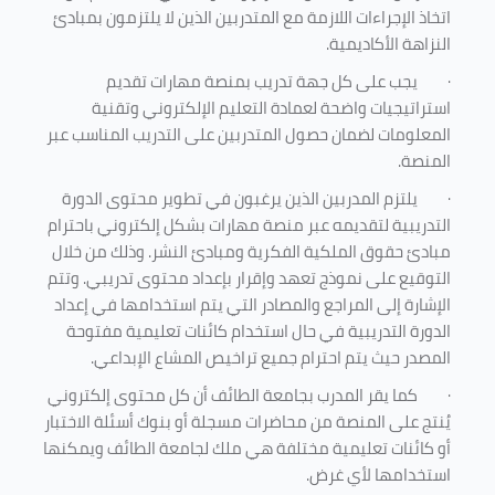
اتخاذ الإجراءات اللازمة مع المتدربين الذين لا يلتزمون بمبادئ
النزاهة الأكاديمية.
·
يجب على كل جهة تدريب بمنصة مهارات تقديم
استراتيجيات واضحة لعمادة التعليم الإلكتروني وتقنية
المعلومات لضمان حصول المتدربين على التدريب المناسب عبر
المنصة.
·
يلتزم المدربين الذين يرغبون في تطوير محتوى الدورة
التدريبية لتقديمه عبر منصة مهارات بشكل إلكتروني باحترام
مبادئ حقوق الملكية الفكرية ومبادئ النشر. وذلك من خلال
التوقيع على نموذج تعهد وإقرار بإعداد محتوى تدريبي. وتتم
الإشارة إلى المراجع والمصادر التي يتم استخدامها في إعداد
الدورة التدريبية في حال استخدام كائنات تعليمية مفتوحة
المصدر حيث يتم احترام جميع تراخيص المشاع الإبداعي.
·
كما يقر المدرب بجامعة الطائف أن كل محتوى إلكتروني
يُنتج على المنصة من محاضرات مسجلة أو بنوك أسئلة الاختبار
أو كائنات تعليمية مختلفة هي ملك لجامعة الطائف ويمكنها
استخدامها لأي غرض
.