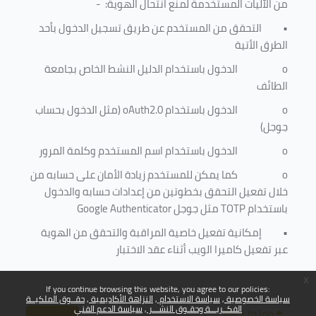
من الآليات المستخدمة لمنع
انتحال الهوية
: -
•
التحقق من المستخدم عن طريق تسجيل الدخول بأحد
الطرق الأتية
o
الدخول باستخدام الدليل النشط الخاص بجامعة
الطائف
o
الدخول باستخدام
oAuth2.0
(مثل الدخول بحساب
جوجل)
o
الدخول باستخدام اسم المستخدم وكلمة المرور
o
كما يمكن للمستخدم زيادة الأمان على حسابه من
خلال تفعيل التحقق بخطوتين من إعدادات حسابه والدخول
باستخدام
TOTP
مثل جوجل
Google Authenticator
•
إمكانية تفعيل خاصية المراقبة والتحقق من الهوية
عبر تفعيل كاميرا الويب أثناء عقد الاختبار
x
If you continue browsing this website, you agree to our policies:
سياسة الخصوصية
سياسة الاستخدام
النزاهة الأكاديمية
حقــوق الملكيــة
الفكــريـــة وحقـوق النشـــر
سياسة الدعم الفني
Back to top