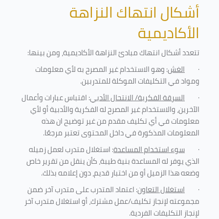
أشكال انتهاك النزاهة
الأكاديمية
تتعدد أشكال انتهاك مبادئ النزاهة الأكاديمية، ومن بينها
:
·
الغش
: وهو الاستخدام غير المصرح به لأي معلومات
ومواد في التكليفات
الموكلة للمتدربين
.
·
السرقة الفكرية/ الانتحال الأدبي
: اقتباس عبارات وأعمال
الآخرين، والاستخدام غير المصرح له الفكرية والأدبية أو لأي
معلومات في أي تكليف مقدم من غير توضيح ان هذه
المعلومات المذكورة في داخل المحتوى تعتبر مرجعًا
.
·
سوء استخدام المساعدة
: استغلال متدرب لعمل زميله
الذي يوفر له المساعدة بنية طيبة، كأن ينقل من تقرير خاص
وضعه هذا الزميل أو من اختبار قديم، دون إعلامه بذلك
.
·
استغلال التعاون
: اعتماد المتدرب على متدرب آخر ضمن
مجموعته لإنجاز تكليف/عمل مشترك، أو استغلال متدرب آخر
لإنجاز
التكليفات الفردية
.