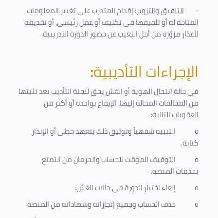
·
التلفيق والتزوير
: إقدام المتدرب على تغيير المعلومات
المتاحة له أو تلفيقها في تكليف أو عمل رئيسي، أو تقديمه
لأعذار مزوّرة من أجل التغيب عن حضور الدورة التدريبية
.
الإجراءات التأديبية
:
في حالة انتحال الهوية أو الغش يحق للجنة التأديب بعد تثبتها
من المخالفات المحالة إليها، الإيقاع بواحدة أو أكثر من
العقوبات التالية:
o
التنبيه شفهياً وتوثيق ذلك بتعهد خطي أو الإنذار
كتابة.
o
التوقيف المؤقت للحساب والحرمان من التمتع
بخدمات المنصة
.
o
إلغاء اختبار الدورة في حالات الغش.
o
حذف الحساب وجميع إنجازاته وشهاداته من المنصة