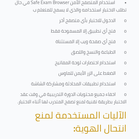
•
استخدام المتصفح الأمن
Safe Exam Browser
في حال
تطلب الاختبار استخدامه والذي لا يسمح للمتعلم ب
o
الدخول للاختبار بأي متصفح أخر
o
فتح أي تطبيق إلا المسموحة فقط
o
فتح أي صفحة ويب إلا المستثناة
o
الطباعة والنسخ واللصق
o
استخدام اختصارات لوحة المفاتيح
o
الضغط على الزر الأيمن للماوس
o
استخدام تطبيقات المحادثة ومشاركة الشاشة
o
اخفاء جميع محتويات الدورة التدريبية في وقت عقد
الاختبار بطريقة تقنية لمنع تصفح المتدرب لها أثناء الاختبار.
الآليات المستخدمة لمنع
انتحال الهوية
: