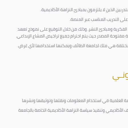
ربين الذين لا يلتزمون بمبادئ النزاهة الأكاديمية.
لى التدريب المناسب عبر المنصة.
 الفكرية ومبادئ النشر. وذلك من خلال التوقيع على نموذج تعهد
ية مفتوحة المصدر حيث يتم احترام جميع تراخيص المشاع الإبداعي.
ية مختلفة هي ملك لجامعة الطائف ويمكنها استخدامها لأي غرض
.
ونـي
قامة العلمية في استخدام المعلومات ونقلها وتوثيقها ونشرها
رف الأكاديمي وتنفيذ سياسة النزاهة الأكاديمية الخاصة بالجامعة