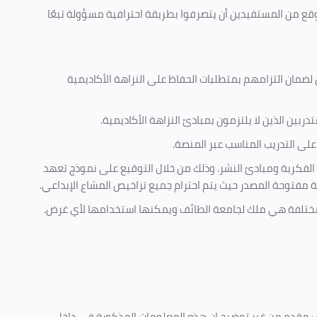
وقع من المستفيدين أن يتصرفوا بطريقة احترافية مسؤولة تبعًا
 لضمان التزامهم بمتطلبات الحفاظ على النزاهة الأكاديمية
ربين الذين لا يلتزمون بمبادئ النزاهة الأكاديمية.
لى التدريب المناسب عبر المنصة.
 الفكرية ومبادئ النشر. وذلك من خلال التوقيع على نموذج تعهد
ية مفتوحة المصدر حيث يتم احترام جميع تراخيص المشاع الإبداعي.
ية مختلفة هي ملك لجامعة الطائف ويمكنها استخدامها لأي غرض
.
كليف مقدم من غير توضيح ان هذه المعلومات المذكورة في داخل