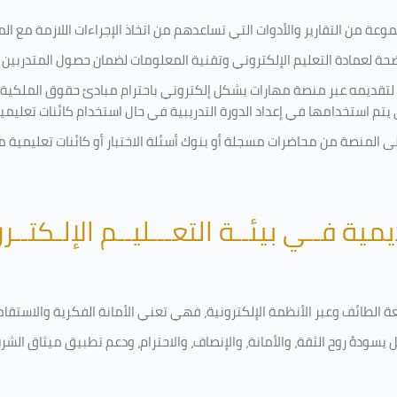
ة من التقارير والأدوات التي تساعدهم من اتخاذ الإجراءات اللازمة مع المتد
 لعمادة التعليم الإلكتروني وتقنية المعلومات لضمان حصول المتدربين ع
ية لتقديمه عبر منصة مهارات بشكل إلكتروني باحترام مبادئ حقوق الملكية
تي يتم استخدامها في إعداد الدورة التدريبية في حال استخدام كائنات تعليم
على المنصة من محاضرات مسجلة أو بنوك أسئلة الاختبار أو كائنات تعليم
يمية فــي بيئــة التعـــليــم الإلـكتــر
امعة الطائف وعبر الأنظمة الإلكترونية، فهي تعني الأمانة الفكرية والاست
 يسودهُ روح الثقة، والأمانة، والإنصاف، والاحترام، ودعم تطبيق ميثاق الش