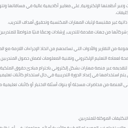
 وعبر أنظمتها الإلكترونية، على معايير أكاديمية عالية في مساقاتها وتت
كليفات.
 ذاتية غير مقتبسة لإثبات المهارات المكتسبة وتحقيق أهداف التدريب.
ركائها من جهات مقدمة للتدريب، إرشادات ودعمًا فنيًا متواصلاً للمتدربين
ة من التقارير والأدوات التي تساعدهم من اتخاذ الإجراءات اللازمة مع المتد
 لعمادة التعليم الإلكتروني وتقنية المعلومات لضمان حصول المتدربين ع
ية لتقديمه عبر منصة مهارات بشكل إلكتروني باحترام مبادئ حقوق الملكية
تي يتم استخدامها في إعداد الدورة التدريبية في حال استخدام كائنات تعليم
على المنصة من محاضرات مسجلة أو بنوك أسئلة الاختبار أو كائنات تعليم
لتكليفات
الموكلة للمتدربين
.
ين، والاستخدام غير المصرح له الفكرية والأدبية أو لأي معلومات في أي ت