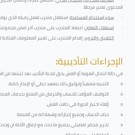
المحتوى تعتبر مرجعًا
.
·
سوء استخدام المساعدة
: استغلال متدرب لعمل زميله الذي يوفر
·
استغلال التعاون
: اعتماد المتدرب على متدرب آخر ضمن مجموعته 
·
التلفيق والتزوير
: إقدام المتدرب على تغيير المعلومات المتاحة ل
الإجراءات التأديبية
:
في حالة انتحال الهوية أو الغش يحق للجنة التأديب بعد تثبتها من المخا
o
التنبيه شفهياً وتوثيق ذلك بتعهد خطي أو الإنذار كتابة.
o
التوقيف المؤقت للحساب والحرمان من التمتع بخدمات المنص
o
إلغاء اختبار الدورة في حالات الغش.
o
حذف الحساب وجميع إنجازاته وشهاداته من المنصة
o
تحرير محضر تفصيلي بجميع ما حدث مع ارفاق الأدلة ان وجدت
o
الحفاظ على سرية الحالة.