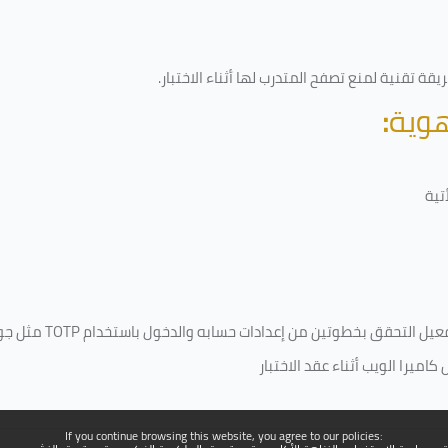
قة تقنية لمنع تصفح المتدرب لها أثناء الاختبار.
هوية
:
تية
فعيل التحقق بخطوتين من إعدادات حسابه والدخول باستخدام
TOTP
مثل جو
ميرا الويب أثناء عقد الاختبار
If you continue browsing this website, you agree to our policies: