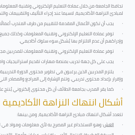
تحافظ الجامعة من خلال عمادة التعليم الإلكتروني وتقنية المعلومات
لمبادئ النزاهة الأكاديمية، لاسيما عند إجراء التأليف والتقييمات والت
·
يجب أن تكون الأعمال المقدمة للتقييم من طرف المتدرب أعمالًا
·
توفر عمادة التعليم الإلكتروني وتقنية المعلومات وكذلك جميع ش
وإدراكهم أن عدم الالتزام بها يُشكل سوء سلوك أكاديمي.
·
توفر عمادة التعليم الإلكتروني وتقنية المعلومات للمدربين مجموع
·
يجب على كل جهة تدريب بمنصة مهارات تقديم استراتيجيات واضحة
·
يلتزم المدربين الذين يرغبون في تطوير محتوى الدورة التدريب
وإقرار بإعداد محتوى تدريبي. وتتم الإشارة إلى المراجع والمصادر ال
·
كما يقر المدرب بجامعة الطائف أن كل محتوى إلكتروني يُنتج 
أشكال انتهاك النزاهة الأكاديمية
تتعدد أشكال انتهاك مبادئ النزاهة الأكاديمية، ومن بينها
:
·
الغش
: وهو الاستخدام غير المصرح به لأي معلومات ومواد في ا
·
السرقة الفكرية/ الانتحال الأدبي
: اقتباس عبارات وأعمال الآخر