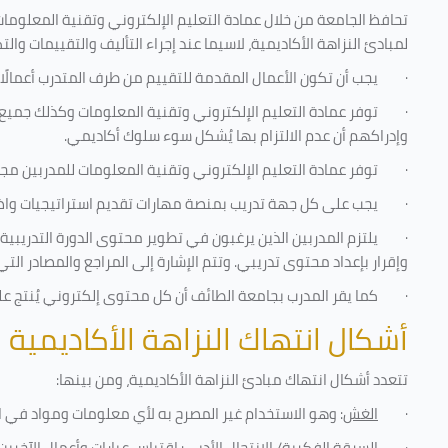
تحافظ الجامعة من خلال عمادة التعليم الإلكتروني وتقنية المعلومات
لمبادئ النزاهة الأكاديمية، لاسيما عند إجراء التأليف والتقييمات والت
·
يجب أن تكون الأعمال المقدمة للتقييم من طرف المتدرب أعمالًا
·
توفر عمادة التعليم الإلكتروني وتقنية المعلومات وكذلك جميع ش
وإدراكهم أن عدم الالتزام بها يُشكل سوء سلوك أكاديمي.
·
توفر عمادة التعليم الإلكتروني وتقنية المعلومات للمدربين مجموع
·
يجب على كل جهة تدريب بمنصة مهارات تقديم استراتيجيات واضحة
·
يلتزم المدربين الذين يرغبون في تطوير محتوى الدورة التدريب
وإقرار بإعداد محتوى تدريبي. وتتم الإشارة إلى المراجع والمصادر ال
·
كما يقر المدرب بجامعة الطائف أن كل محتوى إلكتروني يُنتج 
أشكال انتهاك النزاهة الأكاديمية
تتعدد أشكال انتهاك مبادئ النزاهة الأكاديمية، ومن بينها
:
·
الغش
: وهو الاستخدام غير المصرح به لأي معلومات ومواد في ا
·
السرقة الفكرية/ الانتحال الأدبي
: اقتباس عبارات وأعمال الآخر