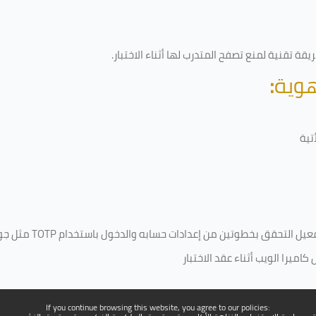
قة تقنية لمنع تصفح المتدرب لها أثناء الاختبار.
هوية
:
تية
فعيل التحقق بخطوتين من إعدادات حسابه والدخول باستخدام
TOTP
مثل جو
ميرا الويب أثناء عقد الاختبار
If you continue browsing this website, you agree to our policies: