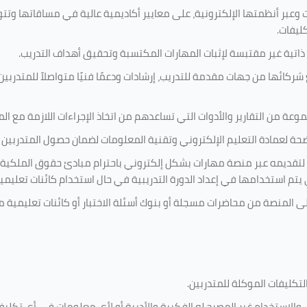
 وعبر أنظمتها الإلكترونية، على معايير أكاديمية عالية في مساقاتها وتت
كليفات.
 ذاتية غير مقتبسة لإثبات المهارات المكتسبة وتحقيق أهداف التدريب.
ركائها من جهات مقدمة للتدريب، إرشادات ودعمًا فنيًا متواصلاً للمتدربين
ة من التقارير والأدوات التي تساعدهم من اتخاذ الإجراءات اللازمة مع المتد
 لعمادة التعليم الإلكتروني وتقنية المعلومات لضمان حصول المتدربين ع
ية لتقديمه عبر منصة مهارات بشكل إلكتروني باحترام مبادئ حقوق الملكية
تي يتم استخدامها في إعداد الدورة التدريبية في حال استخدام كائنات تعليم
على المنصة من محاضرات مسجلة أو بنوك أسئلة الاختبار أو كائنات تعليم
لتكليفات
الموكلة للمتدربين
.
ين، والاستخدام غير المصرح له الفكرية والأدبية أو لأي معلومات في أي ت