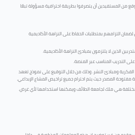
وقع من المستفيدين أن يتصرفوا بطريقة احترافية مسؤولة تبعًا
 لضمان التزامهم بمتطلبات الحفاظ على النزاهة الأكاديمية
ربين الذين لا يلتزمون بمبادئ النزاهة الأكاديمية.
لى التدريب المناسب عبر المنصة.
 الفكرية ومبادئ النشر. وذلك من خلال التوقيع على نموذج تعهد
ية مفتوحة المصدر حيث يتم احترام جميع تراخيص المشاع الإبداعي.
ية مختلفة هي ملك لجامعة الطائف ويمكنها استخدامها لأي غرض
.
كليف مقدم من غير توضيح ان هذه المعلومات المذكورة في داخل