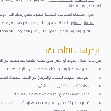
المحتوى تعتبر مرجعًا
.
·
سوء استخدام المساعدة
: استغلال متدرب لعمل زميله الذي يوفر
·
استغلال التعاون
: اعتماد المتدرب على متدرب آخر ضمن مجموعته 
·
التلفيق والتزوير
: إقدام المتدرب على تغيير المعلومات المتاحة ل
الإجراءات التأديبية
:
في حالة انتحال الهوية أو الغش يحق للجنة التأديب بعد تثبتها من المخا
o
التنبيه شفهياً وتوثيق ذلك بتعهد خطي أو الإنذار كتابة.
o
التوقيف المؤقت للحساب والحرمان من التمتع بخدمات المنص
o
إلغاء اختبار الدورة في حالات الغش.
o
حذف الحساب وجميع إنجازاته وشهاداته من المنصة
o
تحرير محضر تفصيلي بجميع ما حدث مع ارفاق الأدلة ان وجدت
o
الحفاظ على سرية الحالة.