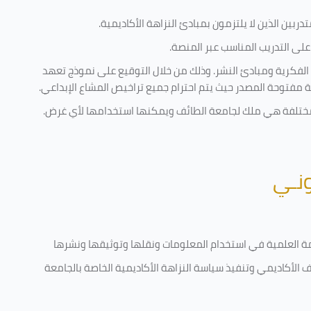
ربين الذين لا يلتزمون بمبادئ النزاهة الأكاديمية.
لى التدريب المناسب عبر المنصة.
 الفكرية ومبادئ النشر. وذلك من خلال التوقيع على نموذج تعهد
ية مفتوحة المصدر حيث يتم احترام جميع تراخيص المشاع الإبداعي.
ية مختلفة هي ملك لجامعة الطائف ويمكنها استخدامها لأي غرض
.
ونـي
قامة العلمية في استخدام المعلومات ونقلها وتوثيقها ونشرها
رف الأكاديمي وتنفيذ سياسة النزاهة الأكاديمية الخاصة بالجامعة