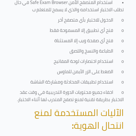
•
استخدام المتصفح الأمن
Safe Exam Browser
في حال
تطلب الاختبار استخدامه والذي لا يسمح للمتعلم ب
o
الدخول للاختبار بأي متصفح أخر
o
فتح أي تطبيق إلا المسموحة فقط
o
فتح أي صفحة ويب إلا المستثناة
o
الطباعة والنسخ واللصق
o
استخدام اختصارات لوحة المفاتيح
o
الضغط على الزر الأيمن للماوس
o
استخدام تطبيقات المحادثة ومشاركة الشاشة
o
اخفاء جميع محتويات الدورة التدريبية في وقت عقد
الاختبار بطريقة تقنية لمنع تصفح المتدرب لها أثناء الاختبار.
الآليات المستخدمة لمنع
انتحال الهوية
: