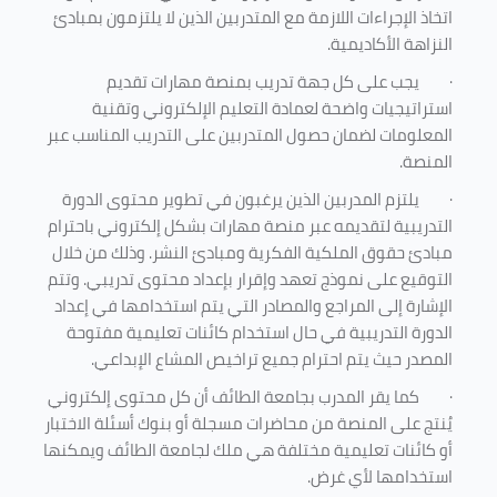
اتخاذ الإجراءات اللازمة مع المتدربين الذين لا يلتزمون بمبادئ
النزاهة الأكاديمية.
·
يجب على كل جهة تدريب بمنصة مهارات تقديم
استراتيجيات واضحة لعمادة التعليم الإلكتروني وتقنية
المعلومات لضمان حصول المتدربين على التدريب المناسب عبر
المنصة.
·
يلتزم المدربين الذين يرغبون في تطوير محتوى الدورة
التدريبية لتقديمه عبر منصة مهارات بشكل إلكتروني باحترام
مبادئ حقوق الملكية الفكرية ومبادئ النشر. وذلك من خلال
التوقيع على نموذج تعهد وإقرار بإعداد محتوى تدريبي. وتتم
الإشارة إلى المراجع والمصادر التي يتم استخدامها في إعداد
الدورة التدريبية في حال استخدام كائنات تعليمية مفتوحة
المصدر حيث يتم احترام جميع تراخيص المشاع الإبداعي.
·
كما يقر المدرب بجامعة الطائف أن كل محتوى إلكتروني
يُنتج على المنصة من محاضرات مسجلة أو بنوك أسئلة الاختبار
أو كائنات تعليمية مختلفة هي ملك لجامعة الطائف ويمكنها
استخدامها لأي غرض
.