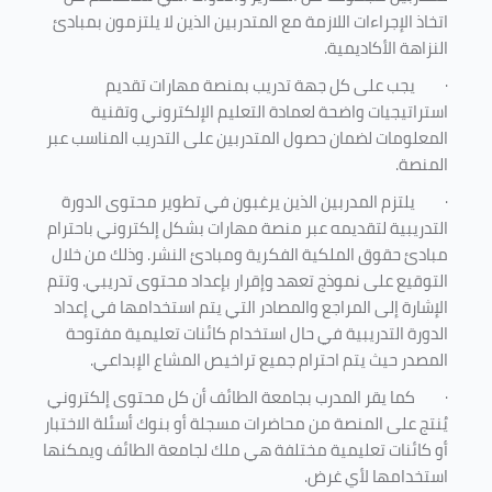
اتخاذ الإجراءات اللازمة مع المتدربين الذين لا يلتزمون بمبادئ
النزاهة الأكاديمية.
·
يجب على كل جهة تدريب بمنصة مهارات تقديم
استراتيجيات واضحة لعمادة التعليم الإلكتروني وتقنية
المعلومات لضمان حصول المتدربين على التدريب المناسب عبر
المنصة.
·
يلتزم المدربين الذين يرغبون في تطوير محتوى الدورة
التدريبية لتقديمه عبر منصة مهارات بشكل إلكتروني باحترام
مبادئ حقوق الملكية الفكرية ومبادئ النشر. وذلك من خلال
التوقيع على نموذج تعهد وإقرار بإعداد محتوى تدريبي. وتتم
الإشارة إلى المراجع والمصادر التي يتم استخدامها في إعداد
الدورة التدريبية في حال استخدام كائنات تعليمية مفتوحة
المصدر حيث يتم احترام جميع تراخيص المشاع الإبداعي.
·
كما يقر المدرب بجامعة الطائف أن كل محتوى إلكتروني
يُنتج على المنصة من محاضرات مسجلة أو بنوك أسئلة الاختبار
أو كائنات تعليمية مختلفة هي ملك لجامعة الطائف ويمكنها
استخدامها لأي غرض
.