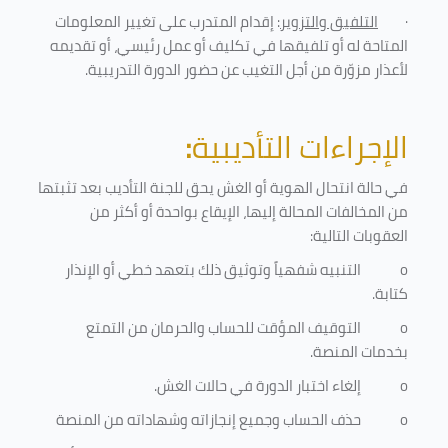
·
التلفيق والتزوير
: إقدام المتدرب على تغيير المعلومات
المتاحة له أو تلفيقها في تكليف أو عمل رئيسي، أو تقديمه
لأعذار مزوّرة من أجل التغيب عن حضور الدورة التدريبية
.
الإجراءات التأديبية
:
في حالة انتحال الهوية أو الغش يحق للجنة التأديب بعد تثبتها
من المخالفات المحالة إليها، الإيقاع بواحدة أو أكثر من
العقوبات التالية:
o
التنبيه شفهياً وتوثيق ذلك بتعهد خطي أو الإنذار
كتابة.
o
التوقيف المؤقت للحساب والحرمان من التمتع
بخدمات المنصة
.
o
إلغاء اختبار الدورة في حالات الغش.
o
حذف الحساب وجميع إنجازاته وشهاداته من المنصة