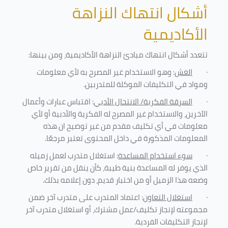
أشكال انتهاك النزاهة
الأكاديمية
تتعدد أشكال انتهاك مبادئ النزاهة الأكاديمية، ومن بينها
:
·
الغش
: وهو الاستخدام غير المصرح به لأي معلومات
ومواد في التكليفات
الموكلة للمتدربين
.
·
السرقة الفكرية/ الانتحال الأدبي
: اقتباس عبارات وأعمال
الآخرين، والاستخدام غير المصرح له الفكرية والأدبية أو لأي
معلومات في أي تكليف مقدم من غير توضيح ان هذه
المعلومات المذكورة في داخل المحتوى تعتبر مرجعًا
.
·
سوء استخدام المساعدة
: استغلال متدرب لعمل زميله
الذي يوفر له المساعدة بنية طيبة، كأن ينقل من تقرير خاص
وضعه هذا الزميل أو من اختبار قديم، دون إعلامه بذلك
.
·
استغلال التعاون
: اعتماد المتدرب على متدرب آخر ضمن
مجموعته لإنجاز تكليف/عمل مشترك، أو استغلال متدرب آخر
لإنجاز
التكليفات الفردية
.