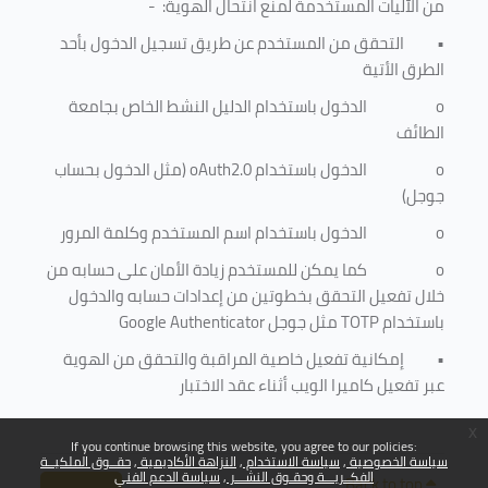
من الآليات المستخدمة لمنع
انتحال الهوية
: -
•
التحقق من المستخدم عن طريق تسجيل الدخول بأحد
الطرق الأتية
o
الدخول باستخدام الدليل النشط الخاص بجامعة
الطائف
o
الدخول باستخدام
oAuth2.0
(مثل الدخول بحساب
جوجل)
o
الدخول باستخدام اسم المستخدم وكلمة المرور
o
كما يمكن للمستخدم زيادة الأمان على حسابه من
خلال تفعيل التحقق بخطوتين من إعدادات حسابه والدخول
باستخدام
TOTP
مثل جوجل
Google Authenticator
•
إمكانية تفعيل خاصية المراقبة والتحقق من الهوية
عبر تفعيل كاميرا الويب أثناء عقد الاختبار
x
If you continue browsing this website, you agree to our policies:
سياسة الخصوصية
سياسة الاستخدام
النزاهة الأكاديمية
حقــوق الملكيــة
الفكــريـــة وحقـوق النشـــر
سياسة الدعم الفني
Back to top