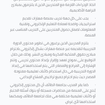
اتخاذ الإجراءات اللازمة مع المتدربين الذين لا يلتزمون بمبادئ
النزاهة الأكاديمية.
·
يجب على كل جهة تدريب بمنصة مهارات تقديم
استراتيجيات واضحة لعمادة التعليم الإلكتروني وتقنية
المعلومات لضمان حصول المتدربين على التدريب المناسب عبر
المنصة.
·
يلتزم المدربين الذين يرغبون في تطوير محتوى الدورة
التدريبية لتقديمه عبر منصة مهارات بشكل إلكتروني باحترام
مبادئ حقوق الملكية الفكرية ومبادئ النشر. وذلك من خلال
التوقيع على نموذج تعهد وإقرار بإعداد محتوى تدريبي. وتتم
الإشارة إلى المراجع والمصادر التي يتم استخدامها في إعداد
الدورة التدريبية في حال استخدام كائنات تعليمية مفتوحة
المصدر حيث يتم احترام جميع تراخيص المشاع الإبداعي.
·
كما يقر المدرب بجامعة الطائف أن كل محتوى إلكتروني
يُنتج على المنصة من محاضرات مسجلة أو بنوك أسئلة الاختبار
أو كائنات تعليمية مختلفة هي ملك لجامعة الطائف ويمكنها
استخدامها لأي غرض
.