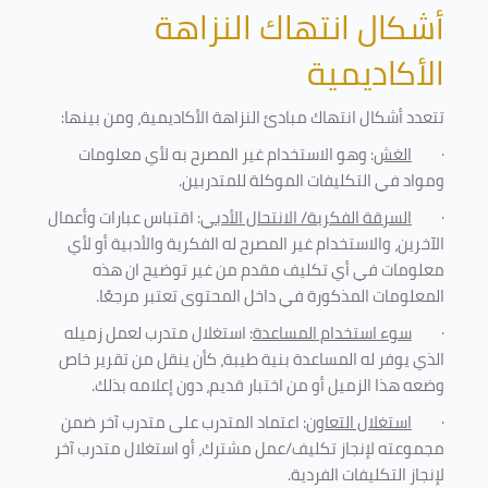
أشكال انتهاك النزاهة
الأكاديمية
تتعدد أشكال انتهاك مبادئ النزاهة الأكاديمية، ومن بينها
:
·
الغش
: وهو الاستخدام غير المصرح به لأي معلومات
ومواد في التكليفات
الموكلة للمتدربين
.
·
السرقة الفكرية/ الانتحال الأدبي
: اقتباس عبارات وأعمال
الآخرين، والاستخدام غير المصرح له الفكرية والأدبية أو لأي
معلومات في أي تكليف مقدم من غير توضيح ان هذه
المعلومات المذكورة في داخل المحتوى تعتبر مرجعًا
.
·
سوء استخدام المساعدة
: استغلال متدرب لعمل زميله
الذي يوفر له المساعدة بنية طيبة، كأن ينقل من تقرير خاص
وضعه هذا الزميل أو من اختبار قديم، دون إعلامه بذلك
.
·
استغلال التعاون
: اعتماد المتدرب على متدرب آخر ضمن
مجموعته لإنجاز تكليف/عمل مشترك، أو استغلال متدرب آخر
لإنجاز
التكليفات الفردية
.