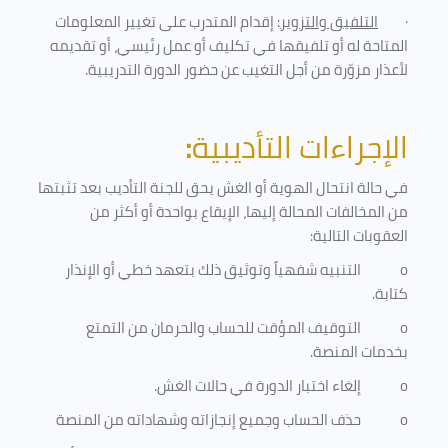
·
التلفيق والتزوير
: إقدام المتدرب على تغيير المعلومات
المتاحة له أو تلفيقها في تكليف أو عمل رئيسي، أو تقديمه
لأعذار مزوّرة من أجل التغيب عن حضور الدورة التدريبية
.
الإجراءات التأديبية
:
في حالة انتحال الهوية أو الغش يحق للجنة التأديب بعد تثبتها
من المخالفات المحالة إليها، الإيقاع بواحدة أو أكثر من
العقوبات التالية:
o
التنبيه شفهياً وتوثيق ذلك بتعهد خطي أو الإنذار
كتابة.
o
التوقيف المؤقت للحساب والحرمان من التمتع
بخدمات المنصة
.
o
إلغاء اختبار الدورة في حالات الغش.
o
حذف الحساب وجميع إنجازاته وشهاداته من المنصة