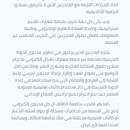
اتخاذ الإجراءات اللازمة مع المتدربين الذين لا يلتزمون بمبادئ
النزاهة الأكاديمية.
·
يجب على كل جهة تدريب بمنصة مهارات تقديم
استراتيجيات واضحة لعمادة التعليم الإلكتروني وتقنية
المعلومات لضمان حصول المتدربين على التدريب المناسب عبر
المنصة.
·
يلتزم المدربين الذين يرغبون في تطوير محتوى الدورة
التدريبية لتقديمه عبر منصة مهارات بشكل إلكتروني باحترام
مبادئ حقوق الملكية الفكرية ومبادئ النشر. وذلك من خلال
التوقيع على نموذج تعهد وإقرار بإعداد محتوى تدريبي. وتتم
الإشارة إلى المراجع والمصادر التي يتم استخدامها في إعداد
الدورة التدريبية في حال استخدام كائنات تعليمية مفتوحة
المصدر حيث يتم احترام جميع تراخيص المشاع الإبداعي.
·
كما يقر المدرب بجامعة الطائف أن كل محتوى إلكتروني
يُنتج على المنصة من محاضرات مسجلة أو بنوك أسئلة الاختبار
أو كائنات تعليمية مختلفة هي ملك لجامعة الطائف ويمكنها
استخدامها لأي غرض
.