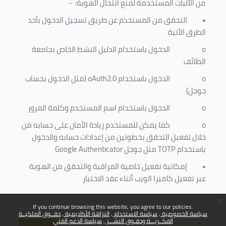
من الآليات المستخدمة لمنع
انتحال الهوية
: -
•
التحقق من المستخدم عن طريق تسجيل الدخول بأحد
الطرق الأتية
o
الدخول باستخدام الدليل النشط الخاص بجامعة
الطائف
o
الدخول باستخدام
oAuth2.0
(مثل الدخول بحساب
جوجل)
o
الدخول باستخدام اسم المستخدم وكلمة المرور
o
كما يمكن للمستخدم زيادة الأمان على حسابه من
خلال تفعيل التحقق بخطوتين من إعدادات حسابه والدخول
باستخدام
TOTP
مثل جوجل
Google Authenticator
•
إمكانية تفعيل خاصية المراقبة والتحقق من الهوية
عبر تفعيل كاميرا الويب أثناء عقد الاختبار
x
If you continue browsing this website, you agree to our policies:
سياسة الخصوصية
سياسة الاستخدام
النزاهة الأكاديمية
حقــوق الملكيــة
الفكــريـــة وحقـوق النشـــر
سياسة الدعم الفني
Back to top