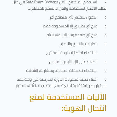
•
استخدام المتصفح الأمن
Safe Exam Browser
في حال
تطلب الاختبار استخدامه والذي لا يسمح للمتعلم ب
o
الدخول للاختبار بأي متصفح أخر
o
فتح أي تطبيق إلا المسموحة فقط
o
فتح أي صفحة ويب إلا المستثناة
o
الطباعة والنسخ واللصق
o
استخدام اختصارات لوحة المفاتيح
o
الضغط على الزر الأيمن للماوس
o
استخدام تطبيقات المحادثة ومشاركة الشاشة
o
اخفاء جميع محتويات الدورة التدريبية في وقت عقد
الاختبار بطريقة تقنية لمنع تصفح المتدرب لها أثناء الاختبار.
الآليات المستخدمة لمنع
انتحال الهوية
: