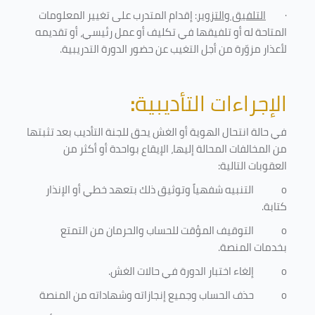
·
التلفيق والتزوير
: إقدام المتدرب على تغيير المعلومات
المتاحة له أو تلفيقها في تكليف أو عمل رئيسي، أو تقديمه
لأعذار مزوّرة من أجل التغيب عن حضور الدورة التدريبية
.
الإجراءات التأديبية
:
في حالة انتحال الهوية أو الغش يحق للجنة التأديب بعد تثبتها
من المخالفات المحالة إليها، الإيقاع بواحدة أو أكثر من
العقوبات التالية:
o
التنبيه شفهياً وتوثيق ذلك بتعهد خطي أو الإنذار
كتابة.
o
التوقيف المؤقت للحساب والحرمان من التمتع
بخدمات المنصة
.
o
إلغاء اختبار الدورة في حالات الغش.
o
حذف الحساب وجميع إنجازاته وشهاداته من المنصة