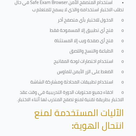
•
استخدام المتصفح الأمن
Safe Exam Browser
في حال
تطلب الاختبار استخدامه والذي لا يسمح للمتعلم ب
o
الدخول للاختبار بأي متصفح أخر
o
فتح أي تطبيق إلا المسموحة فقط
o
فتح أي صفحة ويب إلا المستثناة
o
الطباعة والنسخ واللصق
o
استخدام اختصارات لوحة المفاتيح
o
الضغط على الزر الأيمن للماوس
o
استخدام تطبيقات المحادثة ومشاركة الشاشة
o
اخفاء جميع محتويات الدورة التدريبية في وقت عقد
الاختبار بطريقة تقنية لمنع تصفح المتدرب لها أثناء الاختبار.
الآليات المستخدمة لمنع
انتحال الهوية
: