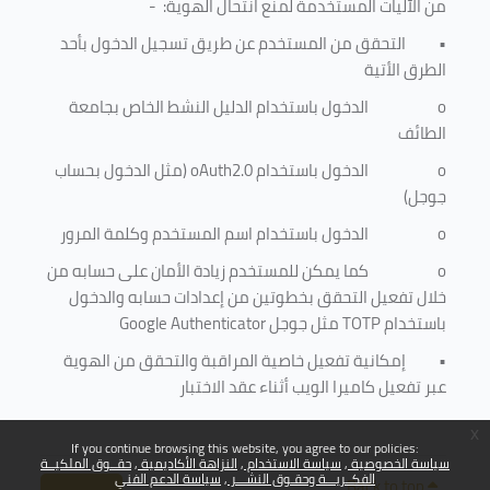
من الآليات المستخدمة لمنع
انتحال الهوية
: -
•
التحقق من المستخدم عن طريق تسجيل الدخول بأحد
الطرق الأتية
o
الدخول باستخدام الدليل النشط الخاص بجامعة
الطائف
o
الدخول باستخدام
oAuth2.0
(مثل الدخول بحساب
جوجل)
o
الدخول باستخدام اسم المستخدم وكلمة المرور
o
كما يمكن للمستخدم زيادة الأمان على حسابه من
خلال تفعيل التحقق بخطوتين من إعدادات حسابه والدخول
باستخدام
TOTP
مثل جوجل
Google Authenticator
•
إمكانية تفعيل خاصية المراقبة والتحقق من الهوية
عبر تفعيل كاميرا الويب أثناء عقد الاختبار
x
If you continue browsing this website, you agree to our policies:
سياسة الخصوصية
سياسة الاستخدام
النزاهة الأكاديمية
حقــوق الملكيــة
الفكــريـــة وحقـوق النشـــر
سياسة الدعم الفني
Back to top