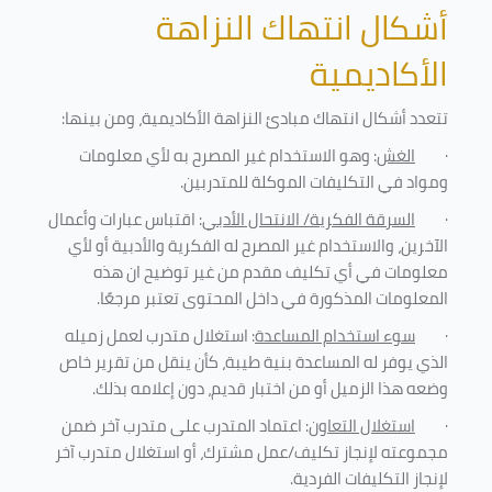
أشكال انتهاك النزاهة
الأكاديمية
تتعدد أشكال انتهاك مبادئ النزاهة الأكاديمية، ومن بينها
:
·
الغش
: وهو الاستخدام غير المصرح به لأي معلومات
ومواد في التكليفات
الموكلة للمتدربين
.
·
السرقة الفكرية/ الانتحال الأدبي
: اقتباس عبارات وأعمال
الآخرين، والاستخدام غير المصرح له الفكرية والأدبية أو لأي
معلومات في أي تكليف مقدم من غير توضيح ان هذه
المعلومات المذكورة في داخل المحتوى تعتبر مرجعًا
.
·
سوء استخدام المساعدة
: استغلال متدرب لعمل زميله
الذي يوفر له المساعدة بنية طيبة، كأن ينقل من تقرير خاص
وضعه هذا الزميل أو من اختبار قديم، دون إعلامه بذلك
.
·
استغلال التعاون
: اعتماد المتدرب على متدرب آخر ضمن
مجموعته لإنجاز تكليف/عمل مشترك، أو استغلال متدرب آخر
لإنجاز
التكليفات الفردية
.