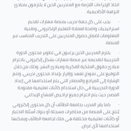
اتخاذ الإجراءات اللازمة مع المتدربين الذين لا يلتزمون بمبادئ
النزاهة الأكاديمية.
·
يجب على كل جهة تدريب بمنصة مهارات تقديم
استراتيجيات واضحة لعمادة التعليم الإلكتروني وتقنية
المعلومات لضمان حصول المتدربين على التدريب المناسب عبر
المنصة.
·
يلتزم المدربين الذين يرغبون في تطوير محتوى الدورة
التدريبية لتقديمه عبر منصة مهارات بشكل إلكتروني باحترام
مبادئ حقوق الملكية الفكرية ومبادئ النشر. وذلك من خلال
التوقيع على نموذج تعهد وإقرار بإعداد محتوى تدريبي. وتتم
الإشارة إلى المراجع والمصادر التي يتم استخدامها في إعداد
الدورة التدريبية في حال استخدام كائنات تعليمية مفتوحة
المصدر حيث يتم احترام جميع تراخيص المشاع الإبداعي.
·
كما يقر المدرب بجامعة الطائف أن كل محتوى إلكتروني
يُنتج على المنصة من محاضرات مسجلة أو بنوك أسئلة الاختبار
أو كائنات تعليمية مختلفة هي ملك لجامعة الطائف ويمكنها
استخدامها لأي غرض
.