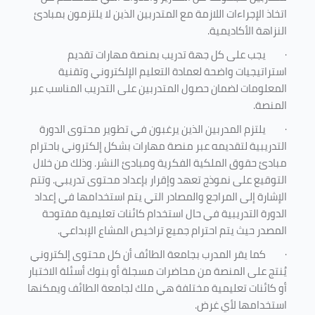
اتخاذ الإجراءات اللازمة مع المتدربين الذين لا يلتزمون بمبادئ
النزاهة الأكاديمية.
·
يجب على كل جهة تدريب بمنصة مهارات تقديم
استراتيجيات واضحة لعمادة التعليم الإلكتروني وتقنية
المعلومات لضمان حصول المتدربين على التدريب المناسب عبر
المنصة.
·
يلتزم المدربين الذين يرغبون في تطوير محتوى الدورة
التدريبية لتقديمه عبر منصة مهارات بشكل إلكتروني باحترام
مبادئ حقوق الملكية الفكرية ومبادئ النشر. وذلك من خلال
التوقيع على نموذج تعهد وإقرار بإعداد محتوى تدريبي. وتتم
الإشارة إلى المراجع والمصادر التي يتم استخدامها في إعداد
الدورة التدريبية في حال استخدام كائنات تعليمية مفتوحة
المصدر حيث يتم احترام جميع تراخيص المشاع الإبداعي.
·
كما يقر المدرب بجامعة الطائف أن كل محتوى إلكتروني
يُنتج على المنصة من محاضرات مسجلة أو بنوك أسئلة الاختبار
أو كائنات تعليمية مختلفة هي ملك لجامعة الطائف ويمكنها
استخدامها لأي غرض
.