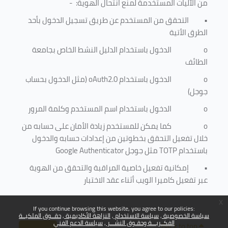
من الآليات المستخدمة لمنع
انتحال الهوية
: -
•
التحقق من المستخدم عن طريق تسجيل الدخول بأحد
الطرق الأتية
o
الدخول باستخدام الدليل النشط الخاص بجامعة
الطائف
o
الدخول باستخدام
oAuth2.0
(مثل الدخول بحساب
جوجل)
o
الدخول باستخدام اسم المستخدم وكلمة المرور
o
كما يمكن للمستخدم زيادة الأمان على حسابه من
خلال تفعيل التحقق بخطوتين من إعدادات حسابه والدخول
باستخدام
TOTP
مثل جوجل
Google Authenticator
•
إمكانية تفعيل خاصية المراقبة والتحقق من الهوية
عبر تفعيل كاميرا الويب أثناء عقد الاختبار
x
If you continue browsing this website, you agree to our policies:
سياسة الخصوصية
سياسة الاستخدام
النزاهة الأكاديمية
حقــوق الملكيــة
الفكــريـــة وحقـوق النشـــر
سياسة الدعم الفني
Back to top