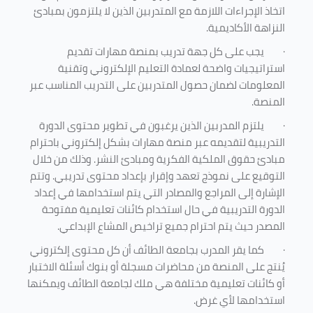
اتخاذ الإجراءات اللازمة مع المتدربين الذين لا يلتزمون بمبادئ
النزاهة الأكاديمية.
·
يجب على كل جهة تدريب بمنصة مهارات تقديم
استراتيجيات واضحة لعمادة التعليم الإلكتروني وتقنية
المعلومات لضمان حصول المتدربين على التدريب المناسب عبر
المنصة.
·
يلتزم المدربين الذين يرغبون في تطوير محتوى الدورة
التدريبية لتقديمه عبر منصة مهارات بشكل إلكتروني باحترام
مبادئ حقوق الملكية الفكرية ومبادئ النشر. وذلك من خلال
التوقيع على نموذج تعهد وإقرار بإعداد محتوى تدريبي. وتتم
الإشارة إلى المراجع والمصادر التي يتم استخدامها في إعداد
الدورة التدريبية في حال استخدام كائنات تعليمية مفتوحة
المصدر حيث يتم احترام جميع تراخيص المشاع الإبداعي.
·
كما يقر المدرب بجامعة الطائف أن كل محتوى إلكتروني
يُنتج على المنصة من محاضرات مسجلة أو بنوك أسئلة الاختبار
أو كائنات تعليمية مختلفة هي ملك لجامعة الطائف ويمكنها
استخدامها لأي غرض
.