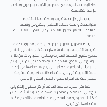
اتخاذ الإجراءات اللازمة مع المتدربين الذين لا يلتزمون بمبادئ
النزاهة الأكاديمية.
·
يجب على كل جهة تدريب بمنصة مهارات تقديم
استراتيجيات واضحة لعمادة التعليم الإلكتروني وتقنية
المعلومات لضمان حصول المتدربين على التدريب المناسب عبر
المنصة.
·
يلتزم المدربين الذين يرغبون في تطوير محتوى الدورة
التدريبية لتقديمه عبر منصة مهارات بشكل إلكتروني باحترام
مبادئ حقوق الملكية الفكرية ومبادئ النشر. وذلك من خلال
التوقيع على نموذج تعهد وإقرار بإعداد محتوى تدريبي. وتتم
الإشارة إلى المراجع والمصادر التي يتم استخدامها في إعداد
الدورة التدريبية في حال استخدام كائنات تعليمية مفتوحة
المصدر حيث يتم احترام جميع تراخيص المشاع الإبداعي.
·
كما يقر المدرب بجامعة الطائف أن كل محتوى إلكتروني
يُنتج على المنصة من محاضرات مسجلة أو بنوك أسئلة الاختبار
أو كائنات تعليمية مختلفة هي ملك لجامعة الطائف ويمكنها
استخدامها لأي غرض
.