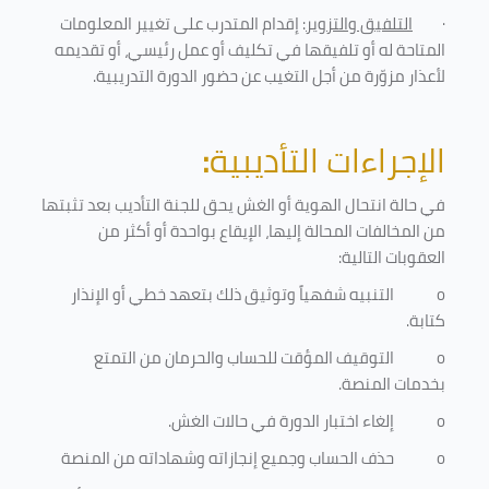
·
التلفيق والتزوير
: إقدام المتدرب على تغيير المعلومات
المتاحة له أو تلفيقها في تكليف أو عمل رئيسي، أو تقديمه
لأعذار مزوّرة من أجل التغيب عن حضور الدورة التدريبية
.
الإجراءات التأديبية
:
في حالة انتحال الهوية أو الغش يحق للجنة التأديب بعد تثبتها
من المخالفات المحالة إليها، الإيقاع بواحدة أو أكثر من
العقوبات التالية:
o
التنبيه شفهياً وتوثيق ذلك بتعهد خطي أو الإنذار
كتابة.
o
التوقيف المؤقت للحساب والحرمان من التمتع
بخدمات المنصة
.
o
إلغاء اختبار الدورة في حالات الغش.
o
حذف الحساب وجميع إنجازاته وشهاداته من المنصة