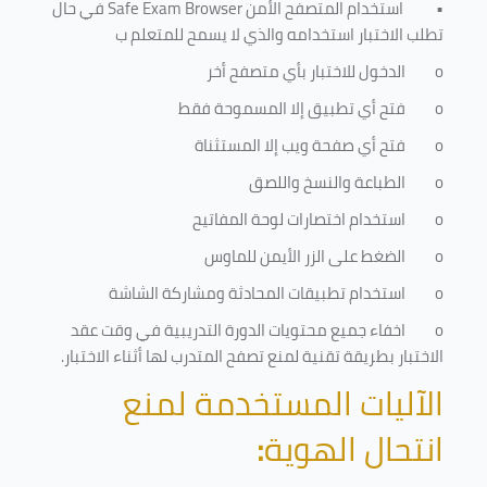
•
استخدام المتصفح الأمن
Safe Exam Browser
في حال
تطلب الاختبار استخدامه والذي لا يسمح للمتعلم ب
o
الدخول للاختبار بأي متصفح أخر
o
فتح أي تطبيق إلا المسموحة فقط
o
فتح أي صفحة ويب إلا المستثناة
o
الطباعة والنسخ واللصق
o
استخدام اختصارات لوحة المفاتيح
o
الضغط على الزر الأيمن للماوس
o
استخدام تطبيقات المحادثة ومشاركة الشاشة
o
اخفاء جميع محتويات الدورة التدريبية في وقت عقد
الاختبار بطريقة تقنية لمنع تصفح المتدرب لها أثناء الاختبار.
الآليات المستخدمة لمنع
انتحال الهوية
: