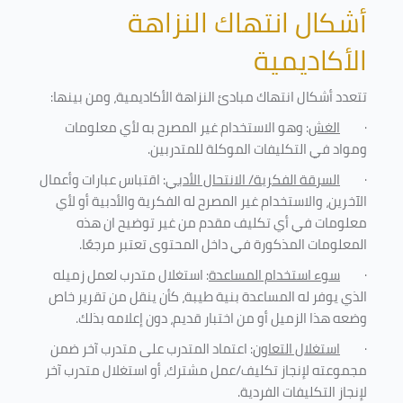
أشكال انتهاك النزاهة
الأكاديمية
تتعدد أشكال انتهاك مبادئ النزاهة الأكاديمية، ومن بينها
:
·
الغش
: وهو الاستخدام غير المصرح به لأي معلومات
ومواد في التكليفات
الموكلة للمتدربين
.
·
السرقة الفكرية/ الانتحال الأدبي
: اقتباس عبارات وأعمال
الآخرين، والاستخدام غير المصرح له الفكرية والأدبية أو لأي
معلومات في أي تكليف مقدم من غير توضيح ان هذه
المعلومات المذكورة في داخل المحتوى تعتبر مرجعًا
.
·
سوء استخدام المساعدة
: استغلال متدرب لعمل زميله
الذي يوفر له المساعدة بنية طيبة، كأن ينقل من تقرير خاص
وضعه هذا الزميل أو من اختبار قديم، دون إعلامه بذلك
.
·
استغلال التعاون
: اعتماد المتدرب على متدرب آخر ضمن
مجموعته لإنجاز تكليف/عمل مشترك، أو استغلال متدرب آخر
لإنجاز
التكليفات الفردية
.