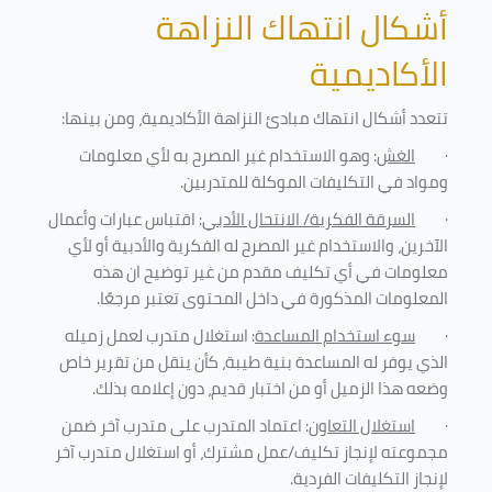
أشكال انتهاك النزاهة
الأكاديمية
تتعدد أشكال انتهاك مبادئ النزاهة الأكاديمية، ومن بينها
:
·
الغش
: وهو الاستخدام غير المصرح به لأي معلومات
ومواد في التكليفات
الموكلة للمتدربين
.
·
السرقة الفكرية/ الانتحال الأدبي
: اقتباس عبارات وأعمال
الآخرين، والاستخدام غير المصرح له الفكرية والأدبية أو لأي
معلومات في أي تكليف مقدم من غير توضيح ان هذه
المعلومات المذكورة في داخل المحتوى تعتبر مرجعًا
.
·
سوء استخدام المساعدة
: استغلال متدرب لعمل زميله
الذي يوفر له المساعدة بنية طيبة، كأن ينقل من تقرير خاص
وضعه هذا الزميل أو من اختبار قديم، دون إعلامه بذلك
.
·
استغلال التعاون
: اعتماد المتدرب على متدرب آخر ضمن
مجموعته لإنجاز تكليف/عمل مشترك، أو استغلال متدرب آخر
لإنجاز
التكليفات الفردية
.