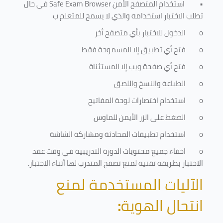
•
استخدام المتصفح الأمن
Safe Exam Browser
في حال
تطلب الاختبار استخدامه والذي لا يسمح للمتعلم ب
o
الدخول للاختبار بأي متصفح أخر
o
فتح أي تطبيق إلا المسموحة فقط
o
فتح أي صفحة ويب إلا المستثناة
o
الطباعة والنسخ واللصق
o
استخدام اختصارات لوحة المفاتيح
o
الضغط على الزر الأيمن للماوس
o
استخدام تطبيقات المحادثة ومشاركة الشاشة
o
اخفاء جميع محتويات الدورة التدريبية في وقت عقد
الاختبار بطريقة تقنية لمنع تصفح المتدرب لها أثناء الاختبار.
الآليات المستخدمة لمنع
انتحال الهوية
: