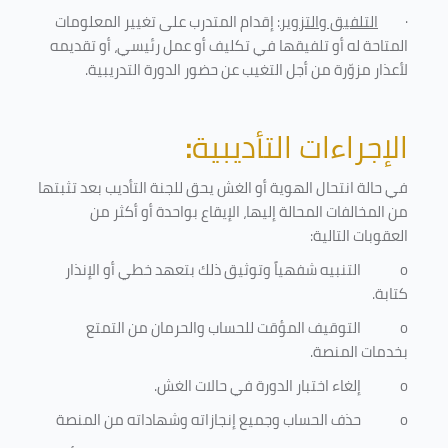
·
التلفيق والتزوير
: إقدام المتدرب على تغيير المعلومات
المتاحة له أو تلفيقها في تكليف أو عمل رئيسي، أو تقديمه
لأعذار مزوّرة من أجل التغيب عن حضور الدورة التدريبية
.
الإجراءات التأديبية
:
في حالة انتحال الهوية أو الغش يحق للجنة التأديب بعد تثبتها
من المخالفات المحالة إليها، الإيقاع بواحدة أو أكثر من
العقوبات التالية:
o
التنبيه شفهياً وتوثيق ذلك بتعهد خطي أو الإنذار
كتابة.
o
التوقيف المؤقت للحساب والحرمان من التمتع
بخدمات المنصة
.
o
إلغاء اختبار الدورة في حالات الغش.
o
حذف الحساب وجميع إنجازاته وشهاداته من المنصة