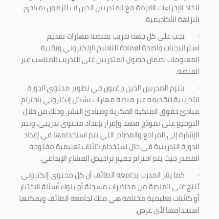
اتخاذ الإجراءات اللازمة مع المتدربين الذين لا يلتزمون بمبادئ
النزاهة الأكاديمية.
·
يجب على كل جهة تدريب بمنصة مهارات تقديم
استراتيجيات واضحة لعمادة التعليم الإلكتروني وتقنية
المعلومات لضمان حصول المتدربين على التدريب المناسب عبر
المنصة.
·
يلتزم المدربين الذين يرغبون في تطوير محتوى الدورة
التدريبية لتقديمه عبر منصة مهارات بشكل إلكتروني باحترام
مبادئ حقوق الملكية الفكرية ومبادئ النشر. وذلك من خلال
التوقيع على نموذج تعهد وإقرار بإعداد محتوى تدريبي. وتتم
الإشارة إلى المراجع والمصادر التي يتم استخدامها في إعداد
الدورة التدريبية في حال استخدام كائنات تعليمية مفتوحة
المصدر حيث يتم احترام جميع تراخيص المشاع الإبداعي.
·
كما يقر المدرب بجامعة الطائف أن كل محتوى إلكتروني
يُنتج على المنصة من محاضرات مسجلة أو بنوك أسئلة الاختبار
أو كائنات تعليمية مختلفة هي ملك لجامعة الطائف ويمكنها
استخدامها لأي غرض
.