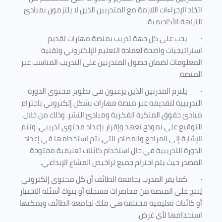
اتخاذ الإجراءات اللازمة مع المتدربين الذين لا يلتزمون بمبادئ
النزاهة الأكاديمية.
·
يجب على كل جهة تدريب بمنصة مهارات تقديم
استراتيجيات واضحة لعمادة التعليم الإلكتروني وتقنية
المعلومات لضمان حصول المتدربين على التدريب المناسب عبر
المنصة.
·
يلتزم المدربين الذين يرغبون في تطوير محتوى الدورة
التدريبية لتقديمه عبر منصة مهارات بشكل إلكتروني باحترام
مبادئ حقوق الملكية الفكرية ومبادئ النشر. وذلك من خلال
التوقيع على نموذج تعهد وإقرار بإعداد محتوى تدريبي. وتتم
الإشارة إلى المراجع والمصادر التي يتم استخدامها في إعداد
الدورة التدريبية في حال استخدام كائنات تعليمية مفتوحة
المصدر حيث يتم احترام جميع تراخيص المشاع الإبداعي.
·
كما يقر المدرب بجامعة الطائف أن كل محتوى إلكتروني
يُنتج على المنصة من محاضرات مسجلة أو بنوك أسئلة الاختبار
أو كائنات تعليمية مختلفة هي ملك لجامعة الطائف ويمكنها
استخدامها لأي غرض
.