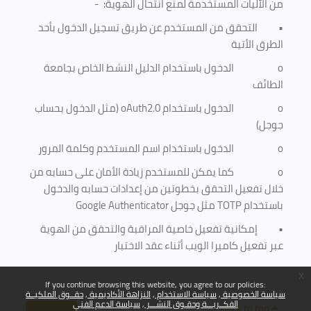
من الآليات المستخدمة لمنع
انتحال الهوية
: -
•
التحقق من المستخدم عن طريق تسجيل الدخول بأحد
الطرق الأتية
o
الدخول باستخدام الدليل النشط الخاص بجامعة
الطائف
o
الدخول باستخدام
oAuth2.0
(مثل الدخول بحساب
جوجل)
o
الدخول باستخدام اسم المستخدم وكلمة المرور
o
كما يمكن للمستخدم زيادة الأمان على حسابه من
خلال تفعيل التحقق بخطوتين من إعدادات حسابه والدخول
باستخدام
TOTP
مثل جوجل
Google Authenticator
•
إمكانية تفعيل خاصية المراقبة والتحقق من الهوية
عبر تفعيل كاميرا الويب أثناء عقد الاختبار
x
If you continue browsing this website, you agree to our policies:
سياسة الخصوصية
سياسة الاستخدام
النزاهة الأكاديمية
حقــوق الملكيــة
الفكــريـــة وحقـوق النشـــر
سياسة الدعم الفني
Back to top