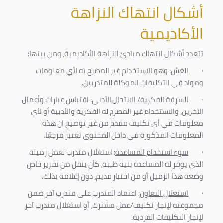
أشكال انتهاك النزاهة
الأكاديمية
تتعدد أشكال انتهاك مبادئ النزاهة الأكاديمية، ومن بينها
:
·
الغش
: وهو الاستخدام غير المصرح به لأي معلومات
ومواد في التكليفات
الموكلة للمتدربين
.
·
السرقة الفكرية/ الانتحال الأدبي
: اقتباس عبارات وأعمال
الآخرين، والاستخدام غير المصرح له الفكرية والأدبية أو لأي
معلومات في أي تكليف مقدم من غير توضيح ان هذه
المعلومات المذكورة في داخل المحتوى تعتبر مرجعًا
.
·
سوء استخدام المساعدة
: استغلال متدرب لعمل زميله
الذي يوفر له المساعدة بنية طيبة، كأن ينقل من تقرير خاص
وضعه هذا الزميل أو من اختبار قديم، دون إعلامه بذلك
.
·
استغلال التعاون
: اعتماد المتدرب على متدرب آخر ضمن
مجموعته لإنجاز تكليف/عمل مشترك، أو استغلال متدرب آخر
لإنجاز
التكليفات الفردية
.