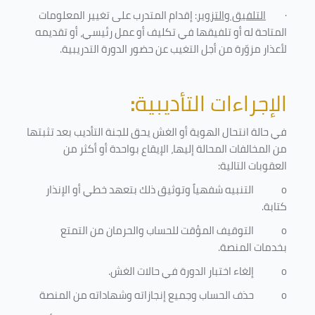
·
التلفيق والتزوير
: إقدام المتدرب على تغيير المعلومات
المتاحة له أو تلفيقها في تكليف أو عمل رئيسي، أو تقديمه
لأعذار مزوّرة من أجل التغيب عن حضور الدورة التدريبية
.
الإجراءات التأديبية
:
في حالة انتحال الهوية أو الغش يحق للجنة التأديب بعد تثبتها
من المخالفات المحالة إليها، الإيقاع بواحدة أو أكثر من
العقوبات التالية:
o
التنبيه شفهياً وتوثيق ذلك بتعهد خطي أو الإنذار
كتابة.
o
التوقيف المؤقت للحساب والحرمان من التمتع
بخدمات المنصة
.
o
إلغاء اختبار الدورة في حالات الغش.
o
حذف الحساب وجميع إنجازاته وشهاداته من المنصة