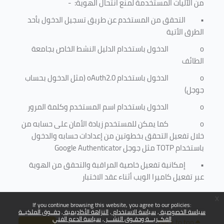
من الآليات المستخدمة لمنع
انتحال الهوية
: -
•
التحقق من المستخدم عن طريق تسجيل الدخول بأحد
الطرق الأتية
o
الدخول باستخدام الدليل النشط الخاص بجامعة
الطائف
o
الدخول باستخدام
oAuth2.0
(مثل الدخول بحساب
جوجل)
o
الدخول باستخدام اسم المستخدم وكلمة المرور
o
كما يمكن للمستخدم زيادة الأمان على حسابه من
خلال تفعيل التحقق بخطوتين من إعدادات حسابه والدخول
باستخدام
TOTP
مثل جوجل
Google Authenticator
•
إمكانية تفعيل خاصية المراقبة والتحقق من الهوية
عبر تفعيل كاميرا الويب أثناء عقد الاختبار
x
If you continue browsing this website, you agree to our policies:
سياسة الخصوصية
سياسة الاستخدام
النزاهة الأكاديمية
حقــوق الملكيــة
الفكــريـــة وحقـوق النشـــر
سياسة الدعم الفني
Back to top