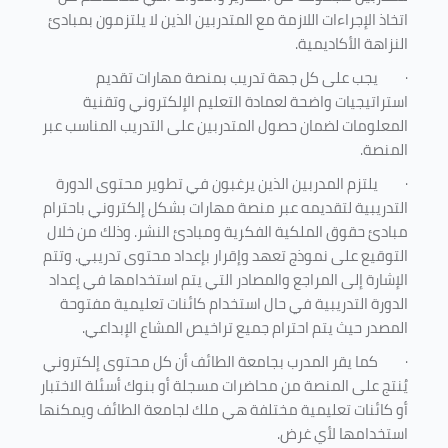
اتخاذ الإجراءات اللازمة مع المتدربين الذين لا يلتزمون بمبادئ
النزاهة الأكاديمية.
·
يجب على كل جهة تدريب بمنصة مهارات تقديم
استراتيجيات واضحة لعمادة التعليم الإلكتروني وتقنية
المعلومات لضمان حصول المتدربين على التدريب المناسب عبر
المنصة.
·
يلتزم المدربين الذين يرغبون في تطوير محتوى الدورة
التدريبية لتقديمه عبر منصة مهارات بشكل إلكتروني باحترام
مبادئ حقوق الملكية الفكرية ومبادئ النشر. وذلك من خلال
التوقيع على نموذج تعهد وإقرار بإعداد محتوى تدريبي. وتتم
الإشارة إلى المراجع والمصادر التي يتم استخدامها في إعداد
الدورة التدريبية في حال استخدام كائنات تعليمية مفتوحة
المصدر حيث يتم احترام جميع تراخيص المشاع الإبداعي.
·
كما يقر المدرب بجامعة الطائف أن كل محتوى إلكتروني
يُنتج على المنصة من محاضرات مسجلة أو بنوك أسئلة الاختبار
أو كائنات تعليمية مختلفة هي ملك لجامعة الطائف ويمكنها
استخدامها لأي غرض
.