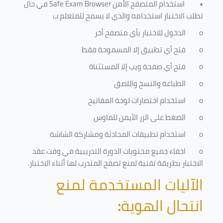
•
استخدام المتصفح الأمن
Safe Exam Browser
في حال
تطلب الاختبار استخدامه والذي لا يسمح للمتعلم ب
o
الدخول للاختبار بأي متصفح أخر
o
فتح أي تطبيق إلا المسموحة فقط
o
فتح أي صفحة ويب إلا المستثناة
o
الطباعة والنسخ واللصق
o
استخدام اختصارات لوحة المفاتيح
o
الضغط على الزر الأيمن للماوس
o
استخدام تطبيقات المحادثة ومشاركة الشاشة
o
اخفاء جميع محتويات الدورة التدريبية في وقت عقد
الاختبار بطريقة تقنية لمنع تصفح المتدرب لها أثناء الاختبار.
الآليات المستخدمة لمنع
انتحال الهوية
: