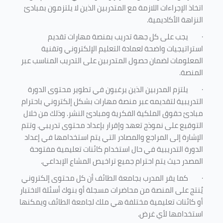
اتخاذ الإجراءات اللازمة مع المتدربين الذين لا يلتزمون بمبادئ
النزاهة الأكاديمية.
·
يجب على كل جهة تدريب بمنصة مهارات تقديم
استراتيجيات واضحة لعمادة التعليم الإلكتروني وتقنية
المعلومات لضمان حصول المتدربين على التدريب المناسب عبر
المنصة.
·
يلتزم المدربين الذين يرغبون في تطوير محتوى الدورة
التدريبية لتقديمه عبر منصة مهارات بشكل إلكتروني باحترام
مبادئ حقوق الملكية الفكرية ومبادئ النشر. وذلك من خلال
التوقيع على نموذج تعهد وإقرار بإعداد محتوى تدريبي. وتتم
الإشارة إلى المراجع والمصادر التي يتم استخدامها في إعداد
الدورة التدريبية في حال استخدام كائنات تعليمية مفتوحة
المصدر حيث يتم احترام جميع تراخيص المشاع الإبداعي.
·
كما يقر المدرب بجامعة الطائف أن كل محتوى إلكتروني
يُنتج على المنصة من محاضرات مسجلة أو بنوك أسئلة الاختبار
أو كائنات تعليمية مختلفة هي ملك لجامعة الطائف ويمكنها
استخدامها لأي غرض
.