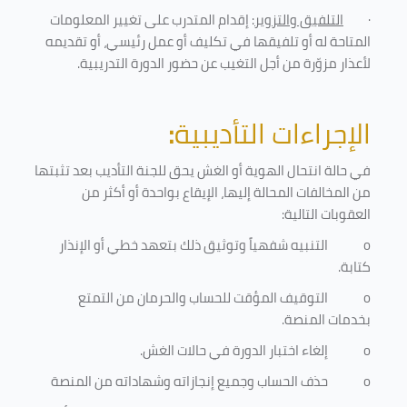
·
التلفيق والتزوير
: إقدام المتدرب على تغيير المعلومات
المتاحة له أو تلفيقها في تكليف أو عمل رئيسي، أو تقديمه
لأعذار مزوّرة من أجل التغيب عن حضور الدورة التدريبية
.
الإجراءات التأديبية
:
في حالة انتحال الهوية أو الغش يحق للجنة التأديب بعد تثبتها
من المخالفات المحالة إليها، الإيقاع بواحدة أو أكثر من
العقوبات التالية:
o
التنبيه شفهياً وتوثيق ذلك بتعهد خطي أو الإنذار
كتابة.
o
التوقيف المؤقت للحساب والحرمان من التمتع
بخدمات المنصة
.
o
إلغاء اختبار الدورة في حالات الغش.
o
حذف الحساب وجميع إنجازاته وشهاداته من المنصة