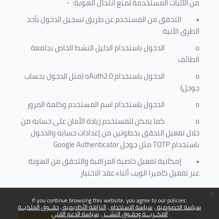
من الآليات المستخدمة لمنع
انتحال الهوية
: -
•
التحقق من المستخدم عن طريق تسجيل الدخول بأحد
الطرق الأتية
o
الدخول باستخدام الدليل النشط الخاص بجامعة
الطائف
o
الدخول باستخدام
oAuth2.0
(مثل الدخول بحساب
جوجل)
o
الدخول باستخدام اسم المستخدم وكلمة المرور
o
كما يمكن للمستخدم زيادة الأمان على حسابه من
خلال تفعيل التحقق بخطوتين من إعدادات حسابه والدخول
باستخدام
TOTP
مثل جوجل
Google Authenticator
•
إمكانية تفعيل خاصية المراقبة والتحقق من الهوية
عبر تفعيل كاميرا الويب أثناء عقد الاختبار
x
If you continue browsing this website, you agree to our policies:
سياسة الخصوصية
سياسة الاستخدام
النزاهة الأكاديمية
حقــوق الملكيــة
الفكــريـــة وحقـوق النشـــر
سياسة الدعم الفني
Back to top