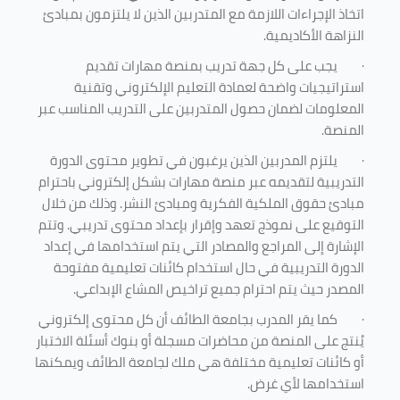
اتخاذ الإجراءات اللازمة مع المتدربين الذين لا يلتزمون بمبادئ
النزاهة الأكاديمية.
·
يجب على كل جهة تدريب بمنصة مهارات تقديم
استراتيجيات واضحة لعمادة التعليم الإلكتروني وتقنية
المعلومات لضمان حصول المتدربين على التدريب المناسب عبر
المنصة.
·
يلتزم المدربين الذين يرغبون في تطوير محتوى الدورة
التدريبية لتقديمه عبر منصة مهارات بشكل إلكتروني باحترام
مبادئ حقوق الملكية الفكرية ومبادئ النشر. وذلك من خلال
التوقيع على نموذج تعهد وإقرار بإعداد محتوى تدريبي. وتتم
الإشارة إلى المراجع والمصادر التي يتم استخدامها في إعداد
الدورة التدريبية في حال استخدام كائنات تعليمية مفتوحة
المصدر حيث يتم احترام جميع تراخيص المشاع الإبداعي.
·
كما يقر المدرب بجامعة الطائف أن كل محتوى إلكتروني
يُنتج على المنصة من محاضرات مسجلة أو بنوك أسئلة الاختبار
أو كائنات تعليمية مختلفة هي ملك لجامعة الطائف ويمكنها
استخدامها لأي غرض
.