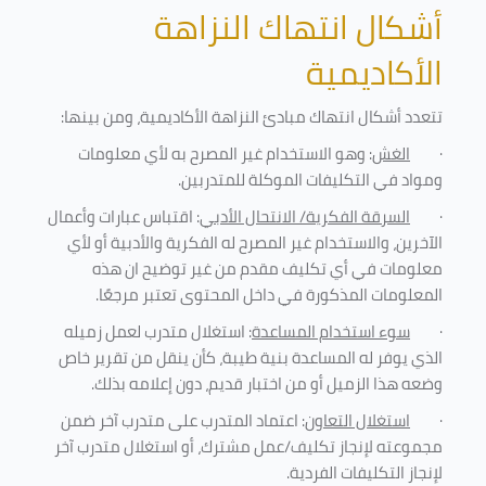
أشكال انتهاك النزاهة
الأكاديمية
تتعدد أشكال انتهاك مبادئ النزاهة الأكاديمية، ومن بينها
:
·
الغش
: وهو الاستخدام غير المصرح به لأي معلومات
ومواد في التكليفات
الموكلة للمتدربين
.
·
السرقة الفكرية/ الانتحال الأدبي
: اقتباس عبارات وأعمال
الآخرين، والاستخدام غير المصرح له الفكرية والأدبية أو لأي
معلومات في أي تكليف مقدم من غير توضيح ان هذه
المعلومات المذكورة في داخل المحتوى تعتبر مرجعًا
.
·
سوء استخدام المساعدة
: استغلال متدرب لعمل زميله
الذي يوفر له المساعدة بنية طيبة، كأن ينقل من تقرير خاص
وضعه هذا الزميل أو من اختبار قديم، دون إعلامه بذلك
.
·
استغلال التعاون
: اعتماد المتدرب على متدرب آخر ضمن
مجموعته لإنجاز تكليف/عمل مشترك، أو استغلال متدرب آخر
لإنجاز
التكليفات الفردية
.