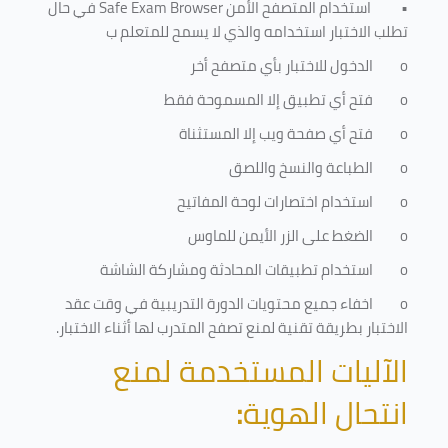
•
استخدام المتصفح الأمن
Safe Exam Browser
في حال
تطلب الاختبار استخدامه والذي لا يسمح للمتعلم ب
o
الدخول للاختبار بأي متصفح أخر
o
فتح أي تطبيق إلا المسموحة فقط
o
فتح أي صفحة ويب إلا المستثناة
o
الطباعة والنسخ واللصق
o
استخدام اختصارات لوحة المفاتيح
o
الضغط على الزر الأيمن للماوس
o
استخدام تطبيقات المحادثة ومشاركة الشاشة
o
اخفاء جميع محتويات الدورة التدريبية في وقت عقد
الاختبار بطريقة تقنية لمنع تصفح المتدرب لها أثناء الاختبار.
الآليات المستخدمة لمنع
انتحال الهوية
: