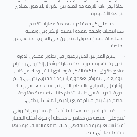
اتخاذ الإجراءات اللازمة مع المتدربين الذين لا يلتزمون بمبادئ
النزاهة الأكاديمية.
·
يجب على كل جهة تدريب بمنصة مهارات تقديم
استراتيجيات واضحة لعمادة التعليم الإلكتروني وتقنية
المعلومات لضمان حصول المتدربين على التدريب المناسب عبر
المنصة.
·
يلتزم المدربين الذين يرغبون في تطوير محتوى الدورة
التدريبية لتقديمه عبر منصة مهارات بشكل إلكتروني باحترام
مبادئ حقوق الملكية الفكرية ومبادئ النشر. وذلك من خلال
التوقيع على نموذج تعهد وإقرار بإعداد محتوى تدريبي. وتتم
الإشارة إلى المراجع والمصادر التي يتم استخدامها في إعداد
الدورة التدريبية في حال استخدام كائنات تعليمية مفتوحة
المصدر حيث يتم احترام جميع تراخيص المشاع الإبداعي.
·
كما يقر المدرب بجامعة الطائف أن كل محتوى إلكتروني
يُنتج على المنصة من محاضرات مسجلة أو بنوك أسئلة الاختبار
أو كائنات تعليمية مختلفة هي ملك لجامعة الطائف ويمكنها
استخدامها لأي غرض
.