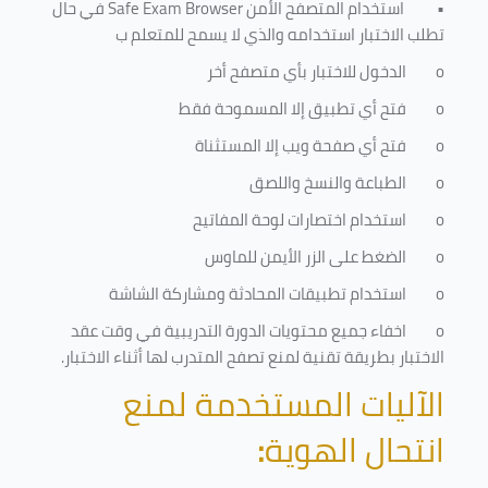
•
استخدام المتصفح الأمن
Safe Exam Browser
في حال
تطلب الاختبار استخدامه والذي لا يسمح للمتعلم ب
o
الدخول للاختبار بأي متصفح أخر
o
فتح أي تطبيق إلا المسموحة فقط
o
فتح أي صفحة ويب إلا المستثناة
o
الطباعة والنسخ واللصق
o
استخدام اختصارات لوحة المفاتيح
o
الضغط على الزر الأيمن للماوس
o
استخدام تطبيقات المحادثة ومشاركة الشاشة
o
اخفاء جميع محتويات الدورة التدريبية في وقت عقد
الاختبار بطريقة تقنية لمنع تصفح المتدرب لها أثناء الاختبار.
الآليات المستخدمة لمنع
انتحال الهوية
: