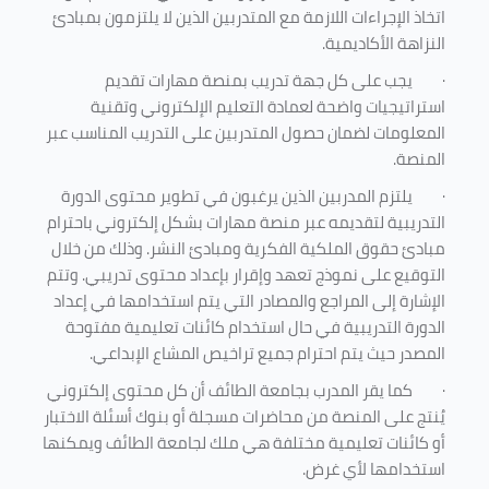
اتخاذ الإجراءات اللازمة مع المتدربين الذين لا يلتزمون بمبادئ
النزاهة الأكاديمية.
·
يجب على كل جهة تدريب بمنصة مهارات تقديم
استراتيجيات واضحة لعمادة التعليم الإلكتروني وتقنية
المعلومات لضمان حصول المتدربين على التدريب المناسب عبر
المنصة.
·
يلتزم المدربين الذين يرغبون في تطوير محتوى الدورة
التدريبية لتقديمه عبر منصة مهارات بشكل إلكتروني باحترام
مبادئ حقوق الملكية الفكرية ومبادئ النشر. وذلك من خلال
التوقيع على نموذج تعهد وإقرار بإعداد محتوى تدريبي. وتتم
الإشارة إلى المراجع والمصادر التي يتم استخدامها في إعداد
الدورة التدريبية في حال استخدام كائنات تعليمية مفتوحة
المصدر حيث يتم احترام جميع تراخيص المشاع الإبداعي.
·
كما يقر المدرب بجامعة الطائف أن كل محتوى إلكتروني
يُنتج على المنصة من محاضرات مسجلة أو بنوك أسئلة الاختبار
أو كائنات تعليمية مختلفة هي ملك لجامعة الطائف ويمكنها
استخدامها لأي غرض
.