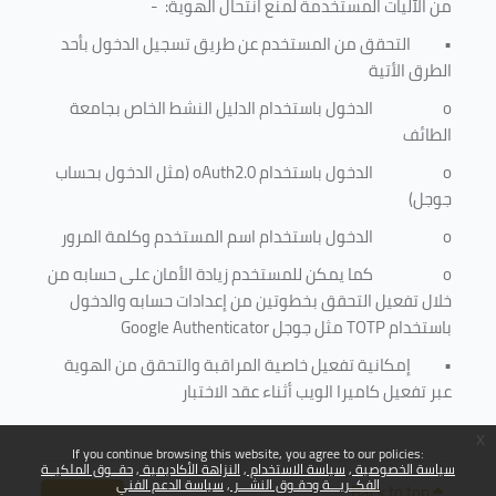
من الآليات المستخدمة لمنع
انتحال الهوية
: -
•
التحقق من المستخدم عن طريق تسجيل الدخول بأحد
الطرق الأتية
o
الدخول باستخدام الدليل النشط الخاص بجامعة
الطائف
o
الدخول باستخدام
oAuth2.0
(مثل الدخول بحساب
جوجل)
o
الدخول باستخدام اسم المستخدم وكلمة المرور
o
كما يمكن للمستخدم زيادة الأمان على حسابه من
خلال تفعيل التحقق بخطوتين من إعدادات حسابه والدخول
باستخدام
TOTP
مثل جوجل
Google Authenticator
•
إمكانية تفعيل خاصية المراقبة والتحقق من الهوية
عبر تفعيل كاميرا الويب أثناء عقد الاختبار
x
If you continue browsing this website, you agree to our policies:
سياسة الخصوصية
سياسة الاستخدام
النزاهة الأكاديمية
حقــوق الملكيــة
الفكــريـــة وحقـوق النشـــر
سياسة الدعم الفني
Back to top