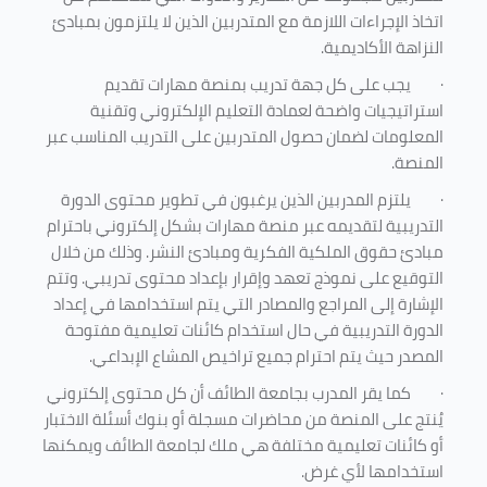
اتخاذ الإجراءات اللازمة مع المتدربين الذين لا يلتزمون بمبادئ
النزاهة الأكاديمية.
·
يجب على كل جهة تدريب بمنصة مهارات تقديم
استراتيجيات واضحة لعمادة التعليم الإلكتروني وتقنية
المعلومات لضمان حصول المتدربين على التدريب المناسب عبر
المنصة.
·
يلتزم المدربين الذين يرغبون في تطوير محتوى الدورة
التدريبية لتقديمه عبر منصة مهارات بشكل إلكتروني باحترام
مبادئ حقوق الملكية الفكرية ومبادئ النشر. وذلك من خلال
التوقيع على نموذج تعهد وإقرار بإعداد محتوى تدريبي. وتتم
الإشارة إلى المراجع والمصادر التي يتم استخدامها في إعداد
الدورة التدريبية في حال استخدام كائنات تعليمية مفتوحة
المصدر حيث يتم احترام جميع تراخيص المشاع الإبداعي.
·
كما يقر المدرب بجامعة الطائف أن كل محتوى إلكتروني
يُنتج على المنصة من محاضرات مسجلة أو بنوك أسئلة الاختبار
أو كائنات تعليمية مختلفة هي ملك لجامعة الطائف ويمكنها
استخدامها لأي غرض
.