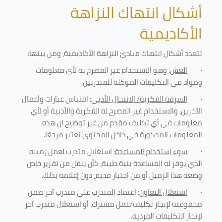
أشكال انتهاك النزاهة
الأكاديمية
تتعدد أشكال انتهاك مبادئ النزاهة الأكاديمية، ومن بينها
:
·
الغش
: وهو الاستخدام غير المصرح به لأي معلومات
ومواد في التكليفات
الموكلة للمتدربين
.
·
السرقة الفكرية/ الانتحال الأدبي
: اقتباس عبارات وأعمال
الآخرين، والاستخدام غير المصرح له الفكرية والأدبية أو لأي
معلومات في أي تكليف مقدم من غير توضيح ان هذه
المعلومات المذكورة في داخل المحتوى تعتبر مرجعًا
.
·
سوء استخدام المساعدة
: استغلال متدرب لعمل زميله
الذي يوفر له المساعدة بنية طيبة، كأن ينقل من تقرير خاص
وضعه هذا الزميل أو من اختبار قديم، دون إعلامه بذلك
.
·
استغلال التعاون
: اعتماد المتدرب على متدرب آخر ضمن
مجموعته لإنجاز تكليف/عمل مشترك، أو استغلال متدرب آخر
لإنجاز
التكليفات الفردية
.