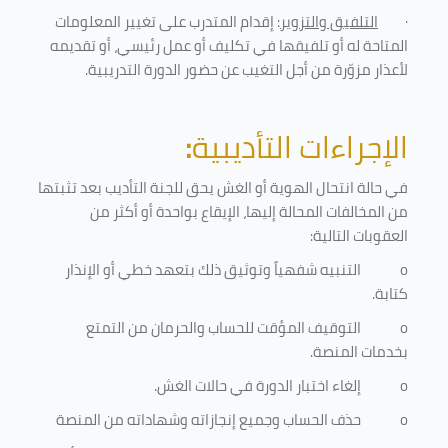
·
التلفيق والتزوير
: إقدام المتدرب على تغيير المعلومات
المتاحة له أو تلفيقها في تكليف أو عمل رئيسي، أو تقديمه
لأعذار مزوّرة من أجل التغيب عن حضور الدورة التدريبية
.
الإجراءات التأديبية
:
في حالة انتحال الهوية أو الغش يحق للجنة التأديب بعد تثبتها
من المخالفات المحالة إليها، الإيقاع بواحدة أو أكثر من
العقوبات التالية:
o
التنبيه شفهياً وتوثيق ذلك بتعهد خطي أو الإنذار
كتابة.
o
التوقيف المؤقت للحساب والحرمان من التمتع
بخدمات المنصة
.
o
إلغاء اختبار الدورة في حالات الغش.
o
حذف الحساب وجميع إنجازاته وشهاداته من المنصة