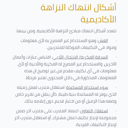
أشكال انتهاك النزاهة
الأكاديمية
تتعدد أشكال انتهاك مبادئ النزاهة الأكاديمية، ومن بينها
:
·
الغش
: وهو الاستخدام غير المصرح به لأي معلومات
ومواد في التكليفات
الموكلة للمتدربين
.
·
السرقة الفكرية/ الانتحال الأدبي
: اقتباس عبارات وأعمال
الآخرين، والاستخدام غير المصرح له الفكرية والأدبية أو لأي
معلومات في أي تكليف مقدم من غير توضيح ان هذه
المعلومات المذكورة في داخل المحتوى تعتبر مرجعًا
.
·
سوء استخدام المساعدة
: استغلال متدرب لعمل زميله
الذي يوفر له المساعدة بنية طيبة، كأن ينقل من تقرير خاص
وضعه هذا الزميل أو من اختبار قديم، دون إعلامه بذلك
.
·
استغلال التعاون
: اعتماد المتدرب على متدرب آخر ضمن
مجموعته لإنجاز تكليف/عمل مشترك، أو استغلال متدرب آخر
لإنجاز
التكليفات الفردية
.