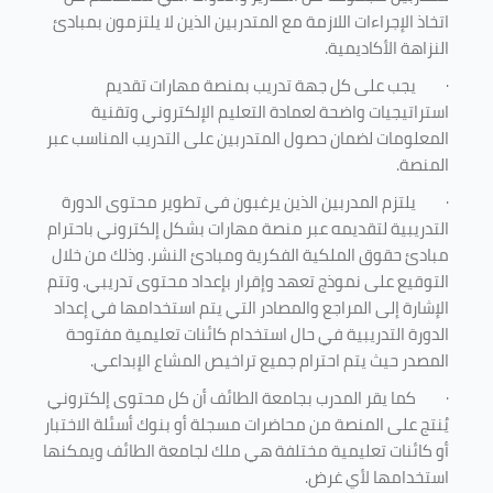
اتخاذ الإجراءات اللازمة مع المتدربين الذين لا يلتزمون بمبادئ
النزاهة الأكاديمية.
·
يجب على كل جهة تدريب بمنصة مهارات تقديم
استراتيجيات واضحة لعمادة التعليم الإلكتروني وتقنية
المعلومات لضمان حصول المتدربين على التدريب المناسب عبر
المنصة.
·
يلتزم المدربين الذين يرغبون في تطوير محتوى الدورة
التدريبية لتقديمه عبر منصة مهارات بشكل إلكتروني باحترام
مبادئ حقوق الملكية الفكرية ومبادئ النشر. وذلك من خلال
التوقيع على نموذج تعهد وإقرار بإعداد محتوى تدريبي. وتتم
الإشارة إلى المراجع والمصادر التي يتم استخدامها في إعداد
الدورة التدريبية في حال استخدام كائنات تعليمية مفتوحة
المصدر حيث يتم احترام جميع تراخيص المشاع الإبداعي.
·
كما يقر المدرب بجامعة الطائف أن كل محتوى إلكتروني
يُنتج على المنصة من محاضرات مسجلة أو بنوك أسئلة الاختبار
أو كائنات تعليمية مختلفة هي ملك لجامعة الطائف ويمكنها
استخدامها لأي غرض
.