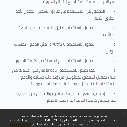
من الآليات المستخدمة لمنع
انتحال الهوية
: -
•
التحقق من المستخدم عن طريق تسجيل الدخول بأحد
الطرق الأتية
o
الدخول باستخدام الدليل النشط الخاص بجامعة
الطائف
o
الدخول باستخدام
oAuth2.0
(مثل الدخول بحساب
جوجل)
o
الدخول باستخدام اسم المستخدم وكلمة المرور
o
كما يمكن للمستخدم زيادة الأمان على حسابه من
خلال تفعيل التحقق بخطوتين من إعدادات حسابه والدخول
باستخدام
TOTP
مثل جوجل
Google Authenticator
•
إمكانية تفعيل خاصية المراقبة والتحقق من الهوية
عبر تفعيل كاميرا الويب أثناء عقد الاختبار
x
If you continue browsing this website, you agree to our policies:
سياسة الخصوصية
سياسة الاستخدام
النزاهة الأكاديمية
حقــوق الملكيــة
الفكــريـــة وحقـوق النشـــر
سياسة الدعم الفني
Back to top