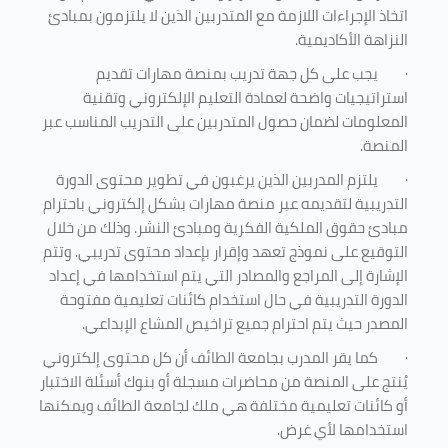
اتخاذ الإجراءات اللازمة مع المتدربين الذين لا يلتزمون بمبادئ
النزاهة الأكاديمية.
·
يجب على كل جهة تدريب بمنصة مهارات تقديم
استراتيجيات واضحة لعمادة التعليم الإلكتروني وتقنية
المعلومات لضمان حصول المتدربين على التدريب المناسب عبر
المنصة.
·
يلتزم المدربين الذين يرغبون في تطوير محتوى الدورة
التدريبية لتقديمه عبر منصة مهارات بشكل إلكتروني باحترام
مبادئ حقوق الملكية الفكرية ومبادئ النشر. وذلك من خلال
التوقيع على نموذج تعهد وإقرار بإعداد محتوى تدريبي. وتتم
الإشارة إلى المراجع والمصادر التي يتم استخدامها في إعداد
الدورة التدريبية في حال استخدام كائنات تعليمية مفتوحة
المصدر حيث يتم احترام جميع تراخيص المشاع الإبداعي.
·
كما يقر المدرب بجامعة الطائف أن كل محتوى إلكتروني
يُنتج على المنصة من محاضرات مسجلة أو بنوك أسئلة الاختبار
أو كائنات تعليمية مختلفة هي ملك لجامعة الطائف ويمكنها
استخدامها لأي غرض
.