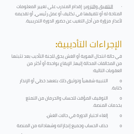
·
التلفيق والتزوير
: إقدام المتدرب على تغيير المعلومات
المتاحة له أو تلفيقها في تكليف أو عمل رئيسي، أو تقديمه
لأعذار مزوّرة من أجل التغيب عن حضور الدورة التدريبية
.
الإجراءات التأديبية
:
في حالة انتحال الهوية أو الغش يحق للجنة التأديب بعد تثبتها
من المخالفات المحالة إليها، الإيقاع بواحدة أو أكثر من
العقوبات التالية:
o
التنبيه شفهياً وتوثيق ذلك بتعهد خطي أو الإنذار
كتابة.
o
التوقيف المؤقت للحساب والحرمان من التمتع
بخدمات المنصة
.
o
إلغاء اختبار الدورة في حالات الغش.
o
حذف الحساب وجميع إنجازاته وشهاداته من المنصة