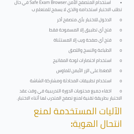
•
استخدام المتصفح الأمن
Safe Exam Browser
في حال
تطلب الاختبار استخدامه والذي لا يسمح للمتعلم ب
o
الدخول للاختبار بأي متصفح أخر
o
فتح أي تطبيق إلا المسموحة فقط
o
فتح أي صفحة ويب إلا المستثناة
o
الطباعة والنسخ واللصق
o
استخدام اختصارات لوحة المفاتيح
o
الضغط على الزر الأيمن للماوس
o
استخدام تطبيقات المحادثة ومشاركة الشاشة
o
اخفاء جميع محتويات الدورة التدريبية في وقت عقد
الاختبار بطريقة تقنية لمنع تصفح المتدرب لها أثناء الاختبار.
الآليات المستخدمة لمنع
انتحال الهوية
: