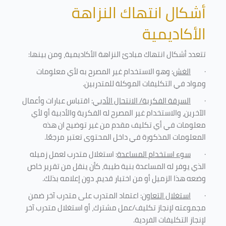
أشكال انتهاك النزاهة
الأكاديمية
تتعدد أشكال انتهاك مبادئ النزاهة الأكاديمية، ومن بينها
:
·
الغش
: وهو الاستخدام غير المصرح به لأي معلومات
ومواد في التكليفات
الموكلة للمتدربين
.
·
السرقة الفكرية/ الانتحال الأدبي
: اقتباس عبارات وأعمال
الآخرين، والاستخدام غير المصرح له الفكرية والأدبية أو لأي
معلومات في أي تكليف مقدم من غير توضيح ان هذه
المعلومات المذكورة في داخل المحتوى تعتبر مرجعًا
.
·
سوء استخدام المساعدة
: استغلال متدرب لعمل زميله
الذي يوفر له المساعدة بنية طيبة، كأن ينقل من تقرير خاص
وضعه هذا الزميل أو من اختبار قديم، دون إعلامه بذلك
.
·
استغلال التعاون
: اعتماد المتدرب على متدرب آخر ضمن
مجموعته لإنجاز تكليف/عمل مشترك، أو استغلال متدرب آخر
لإنجاز
التكليفات الفردية
.