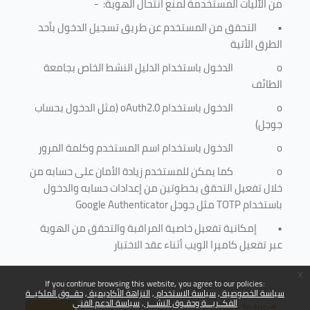
من الآليات المستخدمة لمنع
انتحال الهوية
: -
•
التحقق من المستخدم عن طريق تسجيل الدخول بأحد
الطرق الأتية
o
الدخول باستخدام الدليل النشط الخاص بجامعة
الطائف
o
الدخول باستخدام
oAuth2.0
(مثل الدخول بحساب
جوجل)
o
الدخول باستخدام اسم المستخدم وكلمة المرور
o
كما يمكن للمستخدم زيادة الأمان على حسابه من
خلال تفعيل التحقق بخطوتين من إعدادات حسابه والدخول
باستخدام
TOTP
مثل جوجل
Google Authenticator
•
إمكانية تفعيل خاصية المراقبة والتحقق من الهوية
عبر تفعيل كاميرا الويب أثناء عقد الاختبار
x
If you continue browsing this website, you agree to our policies:
سياسة الخصوصية
سياسة الاستخدام
النزاهة الأكاديمية
حقــوق الملكيــة
الفكــريـــة وحقـوق النشـــر
سياسة الدعم الفني
Back to top