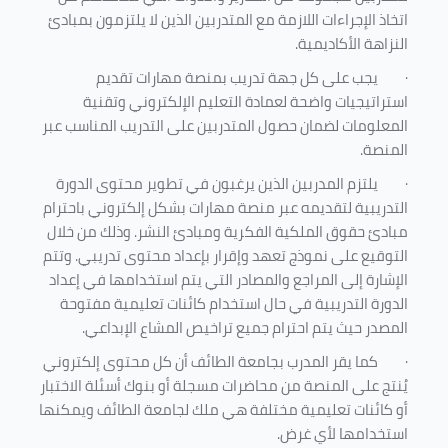
اتخاذ الإجراءات اللازمة مع المتدربين الذين لا يلتزمون بمبادئ
النزاهة الأكاديمية.
·
يجب على كل جهة تدريب بمنصة مهارات تقديم
استراتيجيات واضحة لعمادة التعليم الإلكتروني وتقنية
المعلومات لضمان حصول المتدربين على التدريب المناسب عبر
المنصة.
·
يلتزم المدربين الذين يرغبون في تطوير محتوى الدورة
التدريبية لتقديمه عبر منصة مهارات بشكل إلكتروني باحترام
مبادئ حقوق الملكية الفكرية ومبادئ النشر. وذلك من خلال
التوقيع على نموذج تعهد وإقرار بإعداد محتوى تدريبي. وتتم
الإشارة إلى المراجع والمصادر التي يتم استخدامها في إعداد
الدورة التدريبية في حال استخدام كائنات تعليمية مفتوحة
المصدر حيث يتم احترام جميع تراخيص المشاع الإبداعي.
·
كما يقر المدرب بجامعة الطائف أن كل محتوى إلكتروني
يُنتج على المنصة من محاضرات مسجلة أو بنوك أسئلة الاختبار
أو كائنات تعليمية مختلفة هي ملك لجامعة الطائف ويمكنها
استخدامها لأي غرض
.