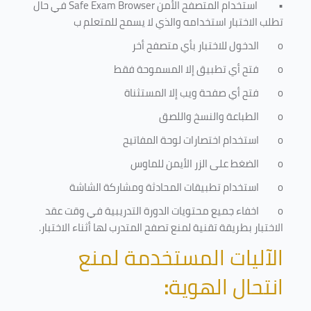
•
استخدام المتصفح الأمن
Safe Exam Browser
في حال
تطلب الاختبار استخدامه والذي لا يسمح للمتعلم ب
o
الدخول للاختبار بأي متصفح أخر
o
فتح أي تطبيق إلا المسموحة فقط
o
فتح أي صفحة ويب إلا المستثناة
o
الطباعة والنسخ واللصق
o
استخدام اختصارات لوحة المفاتيح
o
الضغط على الزر الأيمن للماوس
o
استخدام تطبيقات المحادثة ومشاركة الشاشة
o
اخفاء جميع محتويات الدورة التدريبية في وقت عقد
الاختبار بطريقة تقنية لمنع تصفح المتدرب لها أثناء الاختبار.
الآليات المستخدمة لمنع
انتحال الهوية
: