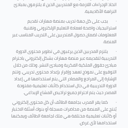
اتخاذ الإجراءات اللازمة مع المتدربين الذين لا يلتزمون بمبادئ
النزاهة الأكاديمية.
·
يجب على كل جهة تدريب بمنصة مهارات تقديم
استراتيجيات واضحة لعمادة التعليم الإلكتروني وتقنية
المعلومات لضمان حصول المتدربين على التدريب المناسب عبر
المنصة.
·
يلتزم المدربين الذين يرغبون في تطوير محتوى الدورة
التدريبية لتقديمه عبر منصة مهارات بشكل إلكتروني باحترام
مبادئ حقوق الملكية الفكرية ومبادئ النشر. وذلك من خلال
التوقيع على نموذج تعهد وإقرار بإعداد محتوى تدريبي. وتتم
الإشارة إلى المراجع والمصادر التي يتم استخدامها في إعداد
الدورة التدريبية في حال استخدام كائنات تعليمية مفتوحة
المصدر حيث يتم احترام جميع تراخيص المشاع الإبداعي.
·
كما يقر المدرب بجامعة الطائف أن كل محتوى إلكتروني
يُنتج على المنصة من محاضرات مسجلة أو بنوك أسئلة الاختبار
أو كائنات تعليمية مختلفة هي ملك لجامعة الطائف ويمكنها
استخدامها لأي غرض
.