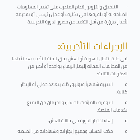
·
التلفيق والتزوير
: إقدام المتدرب على تغيير المعلومات
المتاحة له أو تلفيقها في تكليف أو عمل رئيسي، أو تقديمه
لأعذار مزوّرة من أجل التغيب عن حضور الدورة التدريبية
.
الإجراءات التأديبية
:
في حالة انتحال الهوية أو الغش يحق للجنة التأديب بعد تثبتها
من المخالفات المحالة إليها، الإيقاع بواحدة أو أكثر من
العقوبات التالية:
o
التنبيه شفهياً وتوثيق ذلك بتعهد خطي أو الإنذار
كتابة.
o
التوقيف المؤقت للحساب والحرمان من التمتع
بخدمات المنصة
.
o
إلغاء اختبار الدورة في حالات الغش.
o
حذف الحساب وجميع إنجازاته وشهاداته من المنصة