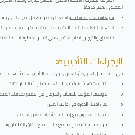
المحتوى تعتبر مرجعًا
.
·
سوء استخدام المساعدة
: استغلال متدرب لعمل زميله الذي يوفر
·
استغلال التعاون
: اعتماد المتدرب على متدرب آخر ضمن مجموعته 
·
التلفيق والتزوير
: إقدام المتدرب على تغيير المعلومات المتاحة ل
الإجراءات التأديبية
:
في حالة انتحال الهوية أو الغش يحق للجنة التأديب بعد تثبتها من المخا
o
التنبيه شفهياً وتوثيق ذلك بتعهد خطي أو الإنذار كتابة.
o
التوقيف المؤقت للحساب والحرمان من التمتع بخدمات المنص
o
إلغاء اختبار الدورة في حالات الغش.
o
حذف الحساب وجميع إنجازاته وشهاداته من المنصة
o
تحرير محضر تفصيلي بجميع ما حدث مع ارفاق الأدلة ان وجدت
o
الحفاظ على سرية الحالة.