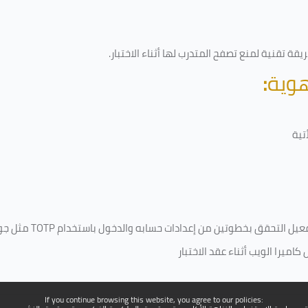
قة تقنية لمنع تصفح المتدرب لها أثناء الاختبار.
هوية
:
تية
فعيل التحقق بخطوتين من إعدادات حسابه والدخول باستخدام
TOTP
مثل جو
ميرا الويب أثناء عقد الاختبار
If you continue browsing this website, you agree to our policies: