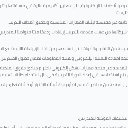
 وعبر أنظمتها الإلكترونية، على معايير أكاديمية عالية في مساقاتها وتت
كليفات.
 ذاتية غير مقتبسة لإثبات المهارات المكتسبة وتحقيق أهداف التدريب.
ركائها من جهات مقدمة للتدريب، إرشادات ودعمًا فنيًا متواصلاً للمتدربين
ة من التقارير والأدوات التي تساعدهم من اتخاذ الإجراءات اللازمة مع المتد
 لعمادة التعليم الإلكتروني وتقنية المعلومات لضمان حصول المتدربين ع
ية لتقديمه عبر منصة مهارات بشكل إلكتروني باحترام مبادئ حقوق الملكية
تي يتم استخدامها في إعداد الدورة التدريبية في حال استخدام كائنات تعليم
على المنصة من محاضرات مسجلة أو بنوك أسئلة الاختبار أو كائنات تعليم
لتكليفات
الموكلة للمتدربين
.
ين، والاستخدام غير المصرح له الفكرية والأدبية أو لأي معلومات في أي ت