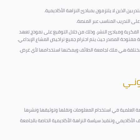
ربين الذين لا يلتزمون بمبادئ النزاهة الأكاديمية.
لى التدريب المناسب عبر المنصة.
 الفكرية ومبادئ النشر. وذلك من خلال التوقيع على نموذج تعهد
ية مفتوحة المصدر حيث يتم احترام جميع تراخيص المشاع الإبداعي.
ية مختلفة هي ملك لجامعة الطائف ويمكنها استخدامها لأي غرض
.
ونـي
قامة العلمية في استخدام المعلومات ونقلها وتوثيقها ونشرها
رف الأكاديمي وتنفيذ سياسة النزاهة الأكاديمية الخاصة بالجامعة