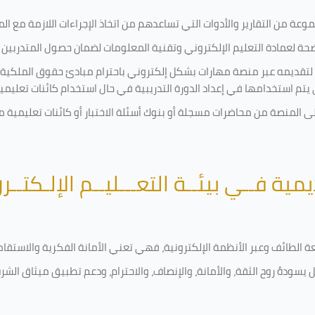
ة من التقارير والأدوات التي تساعدهم من اتخاذ الإجراءات اللازمة مع المتد
 لعمادة التعليم الإلكتروني وتقنية المعلومات لضمان حصول المتدربين ع
ية لتقديمه عبر منصة مهارات بشكل إلكتروني باحترام مبادئ حقوق الملكية
تي يتم استخدامها في إعداد الدورة التدريبية في حال استخدام كائنات تعليم
على المنصة من محاضرات مسجلة أو بنوك أسئلة الاختبار أو كائنات تعليم
يمية فــي بيئــة التعـــليــم الإلـكتــر
امعة الطائف وعبر الأنظمة الإلكترونية، فهي تعني الأمانة الفكرية والاست
 يسودهُ روح الثقة، والأمانة، والإنصاف، والاحترام، ودعم تطبيق ميثاق الش