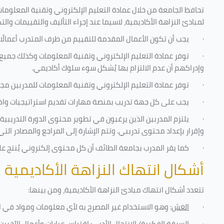
تحافظ الجامعة من خلال عمادة التعليم الإلكتروني وتقنية المعلومات
لمبادئ النزاهة الأكاديمية، لاسيما عند إجراء التأليف والتقييمات والت
·
يجب أن تكون الأعمال المقدمة للتقييم من طرف المتدرب أعمالًا
·
توفر عمادة التعليم الإلكتروني وتقنية المعلومات وكذلك جميع ش
وإدراكهم أن عدم الالتزام بها يُشكل سوء سلوك أكاديمي.
·
توفر عمادة التعليم الإلكتروني وتقنية المعلومات للمدربين مجموع
·
يجب على كل جهة تدريب بمنصة مهارات تقديم استراتيجيات واضحة
·
يلتزم المدربين الذين يرغبون في تطوير محتوى الدورة التدريب
وإقرار بإعداد محتوى تدريبي. وتتم الإشارة إلى المراجع والمصادر ال
·
كما يقر المدرب بجامعة الطائف أن كل محتوى إلكتروني يُنتج 
أشكال انتهاك النزاهة الأكاديمية
تتعدد أشكال انتهاك مبادئ النزاهة الأكاديمية، ومن بينها
:
·
الغش
: وهو الاستخدام غير المصرح به لأي معلومات ومواد في ا
·
السرقة الفكرية/ الانتحال الأدبي
: اقتباس عبارات وأعمال الآخر