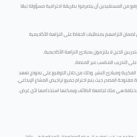
وقع من المستفيدين أن يتصرفوا بطريقة احترافية مسؤولة تبعًا
 لضمان التزامهم بمتطلبات الحفاظ على النزاهة الأكاديمية
ربين الذين لا يلتزمون بمبادئ النزاهة الأكاديمية.
لى التدريب المناسب عبر المنصة.
 الفكرية ومبادئ النشر. وذلك من خلال التوقيع على نموذج تعهد
ية مفتوحة المصدر حيث يتم احترام جميع تراخيص المشاع الإبداعي.
ية مختلفة هي ملك لجامعة الطائف ويمكنها استخدامها لأي غرض
.
كليف مقدم من غير توضيح ان هذه المعلومات المذكورة في داخل