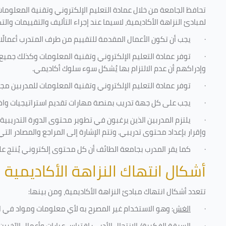
تحافظ الجامعة من خلال عمادة التعليم الإلكتروني وتقنية المعلومات
لمبادئ النزاهة الأكاديمية، لاسيما عند إجراء التأليف والتقييمات والت
·
يجب أن تكون الأعمال المقدمة للتقييم من طرف المتدرب أعمالًا
·
توفر عمادة التعليم الإلكتروني وتقنية المعلومات وكذلك جميع ش
وإدراكهم أن عدم الالتزام بها يُشكل سوء سلوك أكاديمي.
·
توفر عمادة التعليم الإلكتروني وتقنية المعلومات للمدربين مجموع
·
يجب على كل جهة تدريب بمنصة مهارات تقديم استراتيجيات واضحة
·
يلتزم المدربين الذين يرغبون في تطوير محتوى الدورة التدريب
وإقرار بإعداد محتوى تدريبي. وتتم الإشارة إلى المراجع والمصادر ال
·
كما يقر المدرب بجامعة الطائف أن كل محتوى إلكتروني يُنتج 
أشكال انتهاك النزاهة الأكاديمية
تتعدد أشكال انتهاك مبادئ النزاهة الأكاديمية، ومن بينها
:
·
الغش
: وهو الاستخدام غير المصرح به لأي معلومات ومواد في ا
·
السرقة الفكرية/ الانتحال الأدبي
: اقتباس عبارات وأعمال الآخر