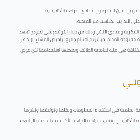
ربين الذين لا يلتزمون بمبادئ النزاهة الأكاديمية.
لى التدريب المناسب عبر المنصة.
 الفكرية ومبادئ النشر. وذلك من خلال التوقيع على نموذج تعهد
ية مفتوحة المصدر حيث يتم احترام جميع تراخيص المشاع الإبداعي.
ية مختلفة هي ملك لجامعة الطائف ويمكنها استخدامها لأي غرض
.
ونـي
قامة العلمية في استخدام المعلومات ونقلها وتوثيقها ونشرها
رف الأكاديمي وتنفيذ سياسة النزاهة الأكاديمية الخاصة بالجامعة