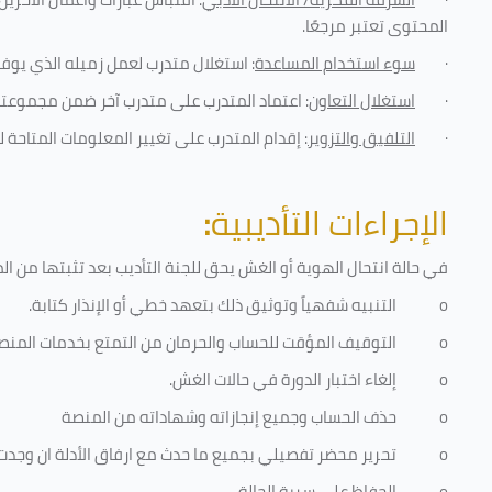
المحتوى تعتبر مرجعًا
.
·
سوء استخدام المساعدة
: استغلال متدرب لعمل زميله الذي يوفر
·
استغلال التعاون
: اعتماد المتدرب على متدرب آخر ضمن مجموعته 
·
التلفيق والتزوير
: إقدام المتدرب على تغيير المعلومات المتاحة ل
الإجراءات التأديبية
:
في حالة انتحال الهوية أو الغش يحق للجنة التأديب بعد تثبتها من المخا
o
التنبيه شفهياً وتوثيق ذلك بتعهد خطي أو الإنذار كتابة.
o
التوقيف المؤقت للحساب والحرمان من التمتع بخدمات المنص
o
إلغاء اختبار الدورة في حالات الغش.
o
حذف الحساب وجميع إنجازاته وشهاداته من المنصة
o
تحرير محضر تفصيلي بجميع ما حدث مع ارفاق الأدلة ان وجدت
o
الحفاظ على سرية الحالة.