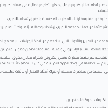
 وعبر أنظمتها الإلكترونية، على معايير أكاديمية عالية في مساقاتها وتت
كليفات.
 ذاتية غير مقتبسة لإثبات المهارات المكتسبة وتحقيق أهداف التدريب.
ركائها من جهات مقدمة للتدريب، إرشادات ودعمًا فنيًا متواصلاً للمتدربين
ة من التقارير والأدوات التي تساعدهم من اتخاذ الإجراءات اللازمة مع المتد
 لعمادة التعليم الإلكتروني وتقنية المعلومات لضمان حصول المتدربين ع
ية لتقديمه عبر منصة مهارات بشكل إلكتروني باحترام مبادئ حقوق الملكية
تي يتم استخدامها في إعداد الدورة التدريبية في حال استخدام كائنات تعليم
على المنصة من محاضرات مسجلة أو بنوك أسئلة الاختبار أو كائنات تعليم
لتكليفات
الموكلة للمتدربين
.
ين، والاستخدام غير المصرح له الفكرية والأدبية أو لأي معلومات في أي ت