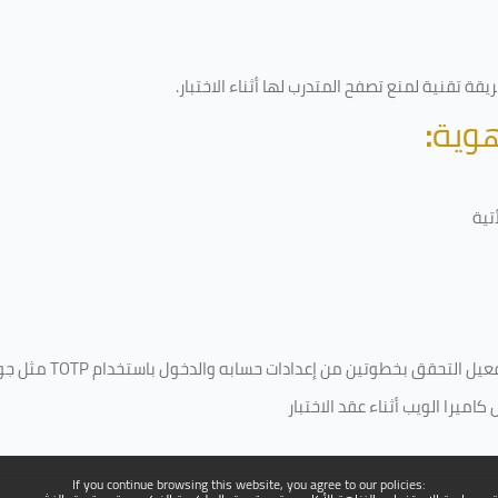
قة تقنية لمنع تصفح المتدرب لها أثناء الاختبار.
هوية
:
تية
فعيل التحقق بخطوتين من إعدادات حسابه والدخول باستخدام
TOTP
مثل جو
ميرا الويب أثناء عقد الاختبار
If you continue browsing this website, you agree to our policies: