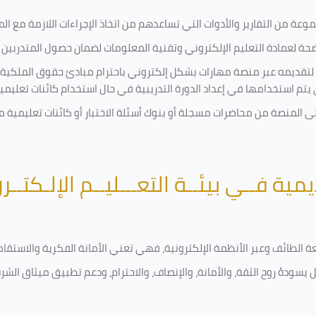
ة من التقارير والأدوات التي تساعدهم من اتخاذ الإجراءات اللازمة مع المتد
 لعمادة التعليم الإلكتروني وتقنية المعلومات لضمان حصول المتدربين ع
ية لتقديمه عبر منصة مهارات بشكل إلكتروني باحترام مبادئ حقوق الملكية
تي يتم استخدامها في إعداد الدورة التدريبية في حال استخدام كائنات تعليم
على المنصة من محاضرات مسجلة أو بنوك أسئلة الاختبار أو كائنات تعليم
يمية فــي بيئــة التعـــليــم الإلـكتــر
امعة الطائف وعبر الأنظمة الإلكترونية، فهي تعني الأمانة الفكرية والاست
 يسودهُ روح الثقة، والأمانة، والإنصاف، والاحترام، ودعم تطبيق ميثاق الش