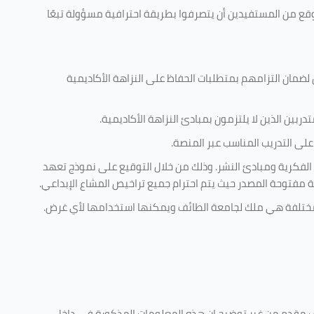
وقع من المستفيدين أن يتصرفوا بطريقة احترافية مسؤولة تبعًا
 لضمان التزامهم بمتطلبات الحفاظ على النزاهة الأكاديمية
ربين الذين لا يلتزمون بمبادئ النزاهة الأكاديمية.
لى التدريب المناسب عبر المنصة.
 الفكرية ومبادئ النشر. وذلك من خلال التوقيع على نموذج تعهد
ية مفتوحة المصدر حيث يتم احترام جميع تراخيص المشاع الإبداعي.
ية مختلفة هي ملك لجامعة الطائف ويمكنها استخدامها لأي غرض
.
كليف مقدم من غير توضيح ان هذه المعلومات المذكورة في داخل