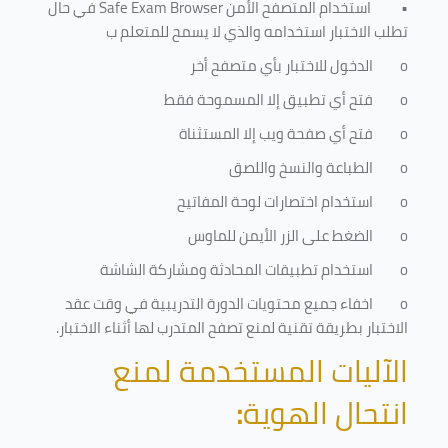
•
استخدام المتصفح الأمن
Safe Exam Browser
في حال
تطلب الاختبار استخدامه والذي لا يسمح للمتعلم ب
o
الدخول للاختبار بأي متصفح أخر
o
فتح أي تطبيق إلا المسموحة فقط
o
فتح أي صفحة ويب إلا المستثناة
o
الطباعة والنسخ واللصق
o
استخدام اختصارات لوحة المفاتيح
o
الضغط على الزر الأيمن للماوس
o
استخدام تطبيقات المحادثة ومشاركة الشاشة
o
اخفاء جميع محتويات الدورة التدريبية في وقت عقد
الاختبار بطريقة تقنية لمنع تصفح المتدرب لها أثناء الاختبار.
الآليات المستخدمة لمنع
انتحال الهوية
: