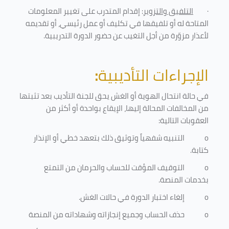
·
التلفيق والتزوير
: إقدام المتدرب على تغيير المعلومات
المتاحة له أو تلفيقها في تكليف أو عمل رئيسي، أو تقديمه
لأعذار مزوّرة من أجل التغيب عن حضور الدورة التدريبية
.
الإجراءات التأديبية
:
في حالة انتحال الهوية أو الغش يحق للجنة التأديب بعد تثبتها
من المخالفات المحالة إليها، الإيقاع بواحدة أو أكثر من
العقوبات التالية:
o
التنبيه شفهياً وتوثيق ذلك بتعهد خطي أو الإنذار
كتابة.
o
التوقيف المؤقت للحساب والحرمان من التمتع
بخدمات المنصة
.
o
إلغاء اختبار الدورة في حالات الغش.
o
حذف الحساب وجميع إنجازاته وشهاداته من المنصة