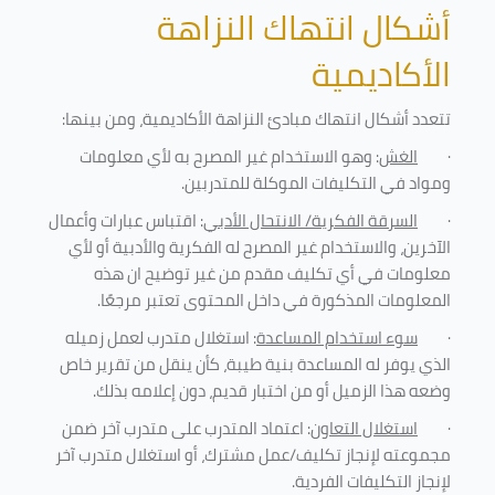
أشكال انتهاك النزاهة
الأكاديمية
تتعدد أشكال انتهاك مبادئ النزاهة الأكاديمية، ومن بينها
:
·
الغش
: وهو الاستخدام غير المصرح به لأي معلومات
ومواد في التكليفات
الموكلة للمتدربين
.
·
السرقة الفكرية/ الانتحال الأدبي
: اقتباس عبارات وأعمال
الآخرين، والاستخدام غير المصرح له الفكرية والأدبية أو لأي
معلومات في أي تكليف مقدم من غير توضيح ان هذه
المعلومات المذكورة في داخل المحتوى تعتبر مرجعًا
.
·
سوء استخدام المساعدة
: استغلال متدرب لعمل زميله
الذي يوفر له المساعدة بنية طيبة، كأن ينقل من تقرير خاص
وضعه هذا الزميل أو من اختبار قديم، دون إعلامه بذلك
.
·
استغلال التعاون
: اعتماد المتدرب على متدرب آخر ضمن
مجموعته لإنجاز تكليف/عمل مشترك، أو استغلال متدرب آخر
لإنجاز
التكليفات الفردية
.