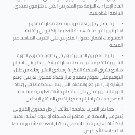
اتخاذ الإجراءات اللازمة مع المتدربين الذين لا يلتزمون بمبادئ
النزاهة الأكاديمية.
·
يجب على كل جهة تدريب بمنصة مهارات تقديم
استراتيجيات واضحة لعمادة التعليم الإلكتروني وتقنية
المعلومات لضمان حصول المتدربين على التدريب المناسب عبر
المنصة.
·
يلتزم المدربين الذين يرغبون في تطوير محتوى الدورة
التدريبية لتقديمه عبر منصة مهارات بشكل إلكتروني باحترام
مبادئ حقوق الملكية الفكرية ومبادئ النشر. وذلك من خلال
التوقيع على نموذج تعهد وإقرار بإعداد محتوى تدريبي. وتتم
الإشارة إلى المراجع والمصادر التي يتم استخدامها في إعداد
الدورة التدريبية في حال استخدام كائنات تعليمية مفتوحة
المصدر حيث يتم احترام جميع تراخيص المشاع الإبداعي.
·
كما يقر المدرب بجامعة الطائف أن كل محتوى إلكتروني
يُنتج على المنصة من محاضرات مسجلة أو بنوك أسئلة الاختبار
أو كائنات تعليمية مختلفة هي ملك لجامعة الطائف ويمكنها
استخدامها لأي غرض
.