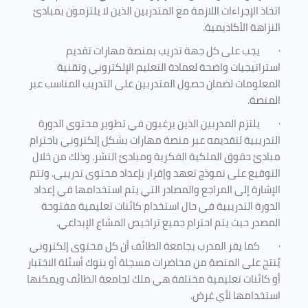
اتخاذ الإجراءات اللازمة مع المتدربين الذين لا يلتزمون بمبادئ
النزاهة الأكاديمية.
·
يجب على كل جهة تدريب بمنصة مهارات تقديم
استراتيجيات واضحة لعمادة التعليم الإلكتروني وتقنية
المعلومات لضمان حصول المتدربين على التدريب المناسب عبر
المنصة.
·
يلتزم المدربين الذين يرغبون في تطوير محتوى الدورة
التدريبية لتقديمه عبر منصة مهارات بشكل إلكتروني باحترام
مبادئ حقوق الملكية الفكرية ومبادئ النشر. وذلك من خلال
التوقيع على نموذج تعهد وإقرار بإعداد محتوى تدريبي. وتتم
الإشارة إلى المراجع والمصادر التي يتم استخدامها في إعداد
الدورة التدريبية في حال استخدام كائنات تعليمية مفتوحة
المصدر حيث يتم احترام جميع تراخيص المشاع الإبداعي.
·
كما يقر المدرب بجامعة الطائف أن كل محتوى إلكتروني
يُنتج على المنصة من محاضرات مسجلة أو بنوك أسئلة الاختبار
أو كائنات تعليمية مختلفة هي ملك لجامعة الطائف ويمكنها
استخدامها لأي غرض
.