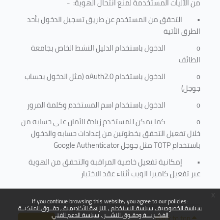
من الآليات المستخدمة لمنع
انتحال الهوية
: -
•
التحقق من المستخدم عن طريق تسجيل الدخول بأحد
الطرق الأتية
o
الدخول باستخدام الدليل النشط الخاص بجامعة
الطائف
o
الدخول باستخدام
oAuth2.0
(مثل الدخول بحساب
جوجل)
o
الدخول باستخدام اسم المستخدم وكلمة المرور
o
كما يمكن للمستخدم زيادة الأمان على حسابه من
خلال تفعيل التحقق بخطوتين من إعدادات حسابه والدخول
باستخدام
TOTP
مثل جوجل
Google Authenticator
•
إمكانية تفعيل خاصية المراقبة والتحقق من الهوية
عبر تفعيل كاميرا الويب أثناء عقد الاختبار
x
If you continue browsing this website, you agree to our policies:
سياسة الخصوصية
سياسة الاستخدام
النزاهة الأكاديمية
حقــوق الملكيــة
الفكــريـــة وحقـوق النشـــر
سياسة الدعم الفني
Back to top