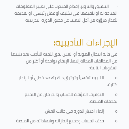
·
التلفيق والتزوير
: إقدام المتدرب على تغيير المعلومات
المتاحة له أو تلفيقها في تكليف أو عمل رئيسي، أو تقديمه
لأعذار مزوّرة من أجل التغيب عن حضور الدورة التدريبية
.
الإجراءات التأديبية
:
في حالة انتحال الهوية أو الغش يحق للجنة التأديب بعد تثبتها
من المخالفات المحالة إليها، الإيقاع بواحدة أو أكثر من
العقوبات التالية:
o
التنبيه شفهياً وتوثيق ذلك بتعهد خطي أو الإنذار
كتابة.
o
التوقيف المؤقت للحساب والحرمان من التمتع
بخدمات المنصة
.
o
إلغاء اختبار الدورة في حالات الغش.
o
حذف الحساب وجميع إنجازاته وشهاداته من المنصة