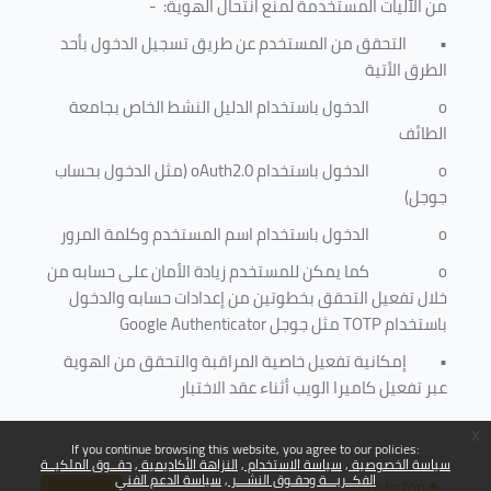
من الآليات المستخدمة لمنع
انتحال الهوية
: -
•
التحقق من المستخدم عن طريق تسجيل الدخول بأحد
الطرق الأتية
o
الدخول باستخدام الدليل النشط الخاص بجامعة
الطائف
o
الدخول باستخدام
oAuth2.0
(مثل الدخول بحساب
جوجل)
o
الدخول باستخدام اسم المستخدم وكلمة المرور
o
كما يمكن للمستخدم زيادة الأمان على حسابه من
خلال تفعيل التحقق بخطوتين من إعدادات حسابه والدخول
باستخدام
TOTP
مثل جوجل
Google Authenticator
•
إمكانية تفعيل خاصية المراقبة والتحقق من الهوية
عبر تفعيل كاميرا الويب أثناء عقد الاختبار
x
If you continue browsing this website, you agree to our policies:
سياسة الخصوصية
سياسة الاستخدام
النزاهة الأكاديمية
حقــوق الملكيــة
الفكــريـــة وحقـوق النشـــر
سياسة الدعم الفني
Back to top