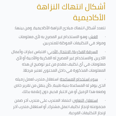
أشكال انتهاك النزاهة
الأكاديمية
تتعدد أشكال انتهاك مبادئ النزاهة الأكاديمية، ومن بينها
:
·
الغش
: وهو الاستخدام غير المصرح به لأي معلومات
ومواد في التكليفات
الموكلة للمتدربين
.
·
السرقة الفكرية/ الانتحال الأدبي
: اقتباس عبارات وأعمال
الآخرين، والاستخدام غير المصرح له الفكرية والأدبية أو لأي
معلومات في أي تكليف مقدم من غير توضيح ان هذه
المعلومات المذكورة في داخل المحتوى تعتبر مرجعًا
.
·
سوء استخدام المساعدة
: استغلال متدرب لعمل زميله
الذي يوفر له المساعدة بنية طيبة، كأن ينقل من تقرير خاص
وضعه هذا الزميل أو من اختبار قديم، دون إعلامه بذلك
.
·
استغلال التعاون
: اعتماد المتدرب على متدرب آخر ضمن
مجموعته لإنجاز تكليف/عمل مشترك، أو استغلال متدرب آخر
لإنجاز
التكليفات الفردية
.