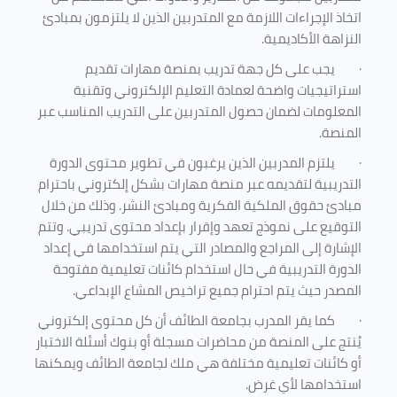
اتخاذ الإجراءات اللازمة مع المتدربين الذين لا يلتزمون بمبادئ
النزاهة الأكاديمية.
·
يجب على كل جهة تدريب بمنصة مهارات تقديم
استراتيجيات واضحة لعمادة التعليم الإلكتروني وتقنية
المعلومات لضمان حصول المتدربين على التدريب المناسب عبر
المنصة.
·
يلتزم المدربين الذين يرغبون في تطوير محتوى الدورة
التدريبية لتقديمه عبر منصة مهارات بشكل إلكتروني باحترام
مبادئ حقوق الملكية الفكرية ومبادئ النشر. وذلك من خلال
التوقيع على نموذج تعهد وإقرار بإعداد محتوى تدريبي. وتتم
الإشارة إلى المراجع والمصادر التي يتم استخدامها في إعداد
الدورة التدريبية في حال استخدام كائنات تعليمية مفتوحة
المصدر حيث يتم احترام جميع تراخيص المشاع الإبداعي.
·
كما يقر المدرب بجامعة الطائف أن كل محتوى إلكتروني
يُنتج على المنصة من محاضرات مسجلة أو بنوك أسئلة الاختبار
أو كائنات تعليمية مختلفة هي ملك لجامعة الطائف ويمكنها
استخدامها لأي غرض
.