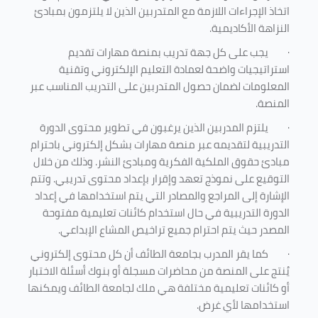
اتخاذ الإجراءات اللازمة مع المتدربين الذين لا يلتزمون بمبادئ
النزاهة الأكاديمية.
·
يجب على كل جهة تدريب بمنصة مهارات تقديم
استراتيجيات واضحة لعمادة التعليم الإلكتروني وتقنية
المعلومات لضمان حصول المتدربين على التدريب المناسب عبر
المنصة.
·
يلتزم المدربين الذين يرغبون في تطوير محتوى الدورة
التدريبية لتقديمه عبر منصة مهارات بشكل إلكتروني باحترام
مبادئ حقوق الملكية الفكرية ومبادئ النشر. وذلك من خلال
التوقيع على نموذج تعهد وإقرار بإعداد محتوى تدريبي. وتتم
الإشارة إلى المراجع والمصادر التي يتم استخدامها في إعداد
الدورة التدريبية في حال استخدام كائنات تعليمية مفتوحة
المصدر حيث يتم احترام جميع تراخيص المشاع الإبداعي.
·
كما يقر المدرب بجامعة الطائف أن كل محتوى إلكتروني
يُنتج على المنصة من محاضرات مسجلة أو بنوك أسئلة الاختبار
أو كائنات تعليمية مختلفة هي ملك لجامعة الطائف ويمكنها
استخدامها لأي غرض
.