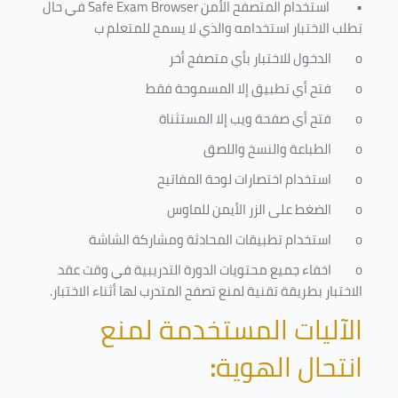
•
استخدام المتصفح الأمن
Safe Exam Browser
في حال
تطلب الاختبار استخدامه والذي لا يسمح للمتعلم ب
o
الدخول للاختبار بأي متصفح أخر
o
فتح أي تطبيق إلا المسموحة فقط
o
فتح أي صفحة ويب إلا المستثناة
o
الطباعة والنسخ واللصق
o
استخدام اختصارات لوحة المفاتيح
o
الضغط على الزر الأيمن للماوس
o
استخدام تطبيقات المحادثة ومشاركة الشاشة
o
اخفاء جميع محتويات الدورة التدريبية في وقت عقد
الاختبار بطريقة تقنية لمنع تصفح المتدرب لها أثناء الاختبار.
الآليات المستخدمة لمنع
انتحال الهوية
: