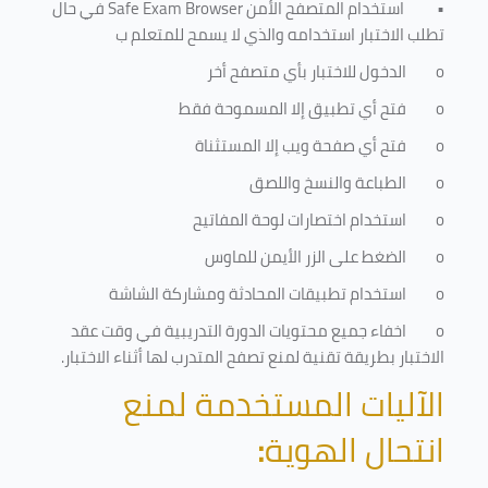
•
استخدام المتصفح الأمن
Safe Exam Browser
في حال
تطلب الاختبار استخدامه والذي لا يسمح للمتعلم ب
o
الدخول للاختبار بأي متصفح أخر
o
فتح أي تطبيق إلا المسموحة فقط
o
فتح أي صفحة ويب إلا المستثناة
o
الطباعة والنسخ واللصق
o
استخدام اختصارات لوحة المفاتيح
o
الضغط على الزر الأيمن للماوس
o
استخدام تطبيقات المحادثة ومشاركة الشاشة
o
اخفاء جميع محتويات الدورة التدريبية في وقت عقد
الاختبار بطريقة تقنية لمنع تصفح المتدرب لها أثناء الاختبار.
الآليات المستخدمة لمنع
انتحال الهوية
: