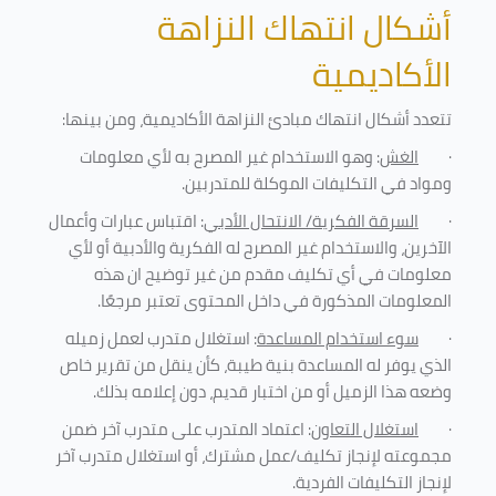
أشكال انتهاك النزاهة
الأكاديمية
تتعدد أشكال انتهاك مبادئ النزاهة الأكاديمية، ومن بينها
:
·
الغش
: وهو الاستخدام غير المصرح به لأي معلومات
ومواد في التكليفات
الموكلة للمتدربين
.
·
السرقة الفكرية/ الانتحال الأدبي
: اقتباس عبارات وأعمال
الآخرين، والاستخدام غير المصرح له الفكرية والأدبية أو لأي
معلومات في أي تكليف مقدم من غير توضيح ان هذه
المعلومات المذكورة في داخل المحتوى تعتبر مرجعًا
.
·
سوء استخدام المساعدة
: استغلال متدرب لعمل زميله
الذي يوفر له المساعدة بنية طيبة، كأن ينقل من تقرير خاص
وضعه هذا الزميل أو من اختبار قديم، دون إعلامه بذلك
.
·
استغلال التعاون
: اعتماد المتدرب على متدرب آخر ضمن
مجموعته لإنجاز تكليف/عمل مشترك، أو استغلال متدرب آخر
لإنجاز
التكليفات الفردية
.