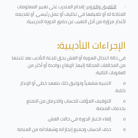
·
التلفيق والتزوير
: إقدام المتدرب على تغيير المعلومات
المتاحة له أو تلفيقها في تكليف أو عمل رئيسي، أو تقديمه
لأعذار مزوّرة من أجل التغيب عن حضور الدورة التدريبية
.
الإجراءات التأديبية
:
في حالة انتحال الهوية أو الغش يحق للجنة التأديب بعد تثبتها
من المخالفات المحالة إليها، الإيقاع بواحدة أو أكثر من
العقوبات التالية:
o
التنبيه شفهياً وتوثيق ذلك بتعهد خطي أو الإنذار
كتابة.
o
التوقيف المؤقت للحساب والحرمان من التمتع
بخدمات المنصة
.
o
إلغاء اختبار الدورة في حالات الغش.
o
حذف الحساب وجميع إنجازاته وشهاداته من المنصة