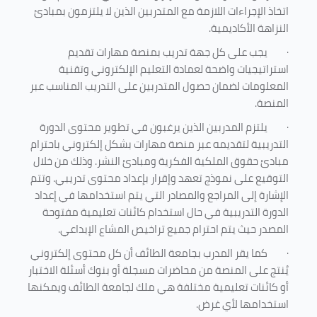
اتخاذ الإجراءات اللازمة مع المتدربين الذين لا يلتزمون بمبادئ
النزاهة الأكاديمية.
·
يجب على كل جهة تدريب بمنصة مهارات تقديم
استراتيجيات واضحة لعمادة التعليم الإلكتروني وتقنية
المعلومات لضمان حصول المتدربين على التدريب المناسب عبر
المنصة.
·
يلتزم المدربين الذين يرغبون في تطوير محتوى الدورة
التدريبية لتقديمه عبر منصة مهارات بشكل إلكتروني باحترام
مبادئ حقوق الملكية الفكرية ومبادئ النشر. وذلك من خلال
التوقيع على نموذج تعهد وإقرار بإعداد محتوى تدريبي. وتتم
الإشارة إلى المراجع والمصادر التي يتم استخدامها في إعداد
الدورة التدريبية في حال استخدام كائنات تعليمية مفتوحة
المصدر حيث يتم احترام جميع تراخيص المشاع الإبداعي.
·
كما يقر المدرب بجامعة الطائف أن كل محتوى إلكتروني
يُنتج على المنصة من محاضرات مسجلة أو بنوك أسئلة الاختبار
أو كائنات تعليمية مختلفة هي ملك لجامعة الطائف ويمكنها
استخدامها لأي غرض
.