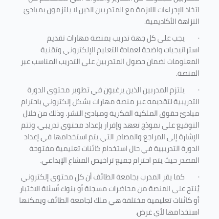
اتخاذ الإجراءات اللازمة مع المتدربين الذين لا يلتزمون بمبادئ
النزاهة الأكاديمية.
·
يجب على كل جهة تدريب بمنصة مهارات تقديم
استراتيجيات واضحة لعمادة التعليم الإلكتروني وتقنية
المعلومات لضمان حصول المتدربين على التدريب المناسب عبر
المنصة.
·
يلتزم المدربين الذين يرغبون في تطوير محتوى الدورة
التدريبية لتقديمه عبر منصة مهارات بشكل إلكتروني باحترام
مبادئ حقوق الملكية الفكرية ومبادئ النشر. وذلك من خلال
التوقيع على نموذج تعهد وإقرار بإعداد محتوى تدريبي. وتتم
الإشارة إلى المراجع والمصادر التي يتم استخدامها في إعداد
الدورة التدريبية في حال استخدام كائنات تعليمية مفتوحة
المصدر حيث يتم احترام جميع تراخيص المشاع الإبداعي.
·
كما يقر المدرب بجامعة الطائف أن كل محتوى إلكتروني
يُنتج على المنصة من محاضرات مسجلة أو بنوك أسئلة الاختبار
أو كائنات تعليمية مختلفة هي ملك لجامعة الطائف ويمكنها
استخدامها لأي غرض
.