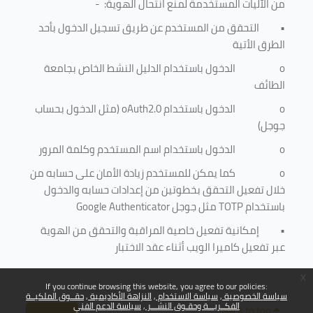
من الآليات المستخدمة لمنع
انتحال الهوية
: -
•
التحقق من المستخدم عن طريق تسجيل الدخول بأحد
الطرق الأتية
o
الدخول باستخدام الدليل النشط الخاص بجامعة
الطائف
o
الدخول باستخدام
oAuth2.0
(مثل الدخول بحساب
جوجل)
o
الدخول باستخدام اسم المستخدم وكلمة المرور
o
كما يمكن للمستخدم زيادة الأمان على حسابه من
خلال تفعيل التحقق بخطوتين من إعدادات حسابه والدخول
باستخدام
TOTP
مثل جوجل
Google Authenticator
•
إمكانية تفعيل خاصية المراقبة والتحقق من الهوية
عبر تفعيل كاميرا الويب أثناء عقد الاختبار
x
If you continue browsing this website, you agree to our policies:
سياسة الخصوصية
سياسة الاستخدام
النزاهة الأكاديمية
حقــوق الملكيــة
الفكــريـــة وحقـوق النشـــر
سياسة الدعم الفني
Back to top