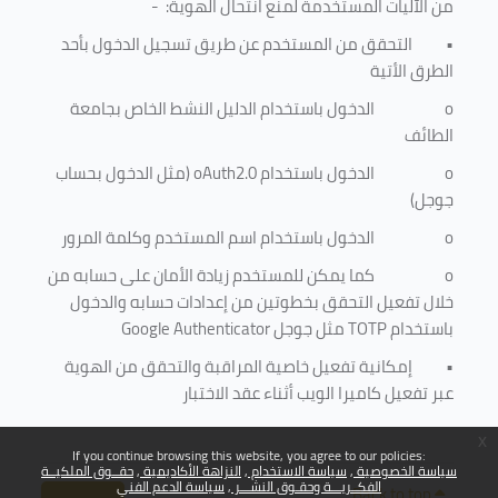
من الآليات المستخدمة لمنع
انتحال الهوية
: -
•
التحقق من المستخدم عن طريق تسجيل الدخول بأحد
الطرق الأتية
o
الدخول باستخدام الدليل النشط الخاص بجامعة
الطائف
o
الدخول باستخدام
oAuth2.0
(مثل الدخول بحساب
جوجل)
o
الدخول باستخدام اسم المستخدم وكلمة المرور
o
كما يمكن للمستخدم زيادة الأمان على حسابه من
خلال تفعيل التحقق بخطوتين من إعدادات حسابه والدخول
باستخدام
TOTP
مثل جوجل
Google Authenticator
•
إمكانية تفعيل خاصية المراقبة والتحقق من الهوية
عبر تفعيل كاميرا الويب أثناء عقد الاختبار
x
If you continue browsing this website, you agree to our policies:
سياسة الخصوصية
سياسة الاستخدام
النزاهة الأكاديمية
حقــوق الملكيــة
الفكــريـــة وحقـوق النشـــر
سياسة الدعم الفني
Back to top