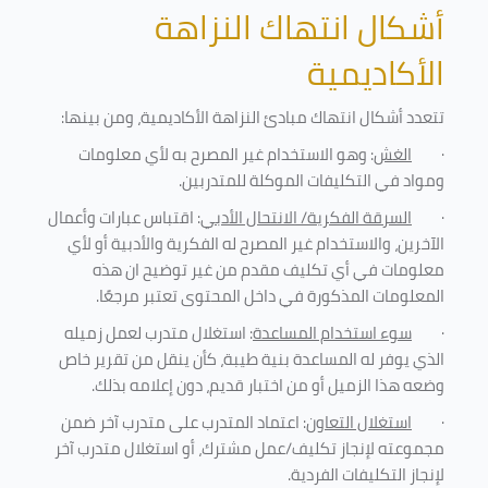
أشكال انتهاك النزاهة
الأكاديمية
تتعدد أشكال انتهاك مبادئ النزاهة الأكاديمية، ومن بينها
:
·
الغش
: وهو الاستخدام غير المصرح به لأي معلومات
ومواد في التكليفات
الموكلة للمتدربين
.
·
السرقة الفكرية/ الانتحال الأدبي
: اقتباس عبارات وأعمال
الآخرين، والاستخدام غير المصرح له الفكرية والأدبية أو لأي
معلومات في أي تكليف مقدم من غير توضيح ان هذه
المعلومات المذكورة في داخل المحتوى تعتبر مرجعًا
.
·
سوء استخدام المساعدة
: استغلال متدرب لعمل زميله
الذي يوفر له المساعدة بنية طيبة، كأن ينقل من تقرير خاص
وضعه هذا الزميل أو من اختبار قديم، دون إعلامه بذلك
.
·
استغلال التعاون
: اعتماد المتدرب على متدرب آخر ضمن
مجموعته لإنجاز تكليف/عمل مشترك، أو استغلال متدرب آخر
لإنجاز
التكليفات الفردية
.