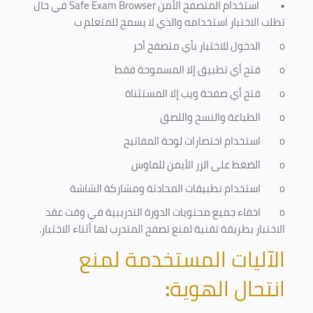
•
استخدام المتصفح الأمن
Safe Exam Browser
في حال
تطلب الاختبار استخدامه والذي لا يسمح للمتعلم ب
o
الدخول للاختبار بأي متصفح أخر
o
فتح أي تطبيق إلا المسموحة فقط
o
فتح أي صفحة ويب إلا المستثناة
o
الطباعة والنسخ واللصق
o
استخدام اختصارات لوحة المفاتيح
o
الضغط على الزر الأيمن للماوس
o
استخدام تطبيقات المحادثة ومشاركة الشاشة
o
اخفاء جميع محتويات الدورة التدريبية في وقت عقد
الاختبار بطريقة تقنية لمنع تصفح المتدرب لها أثناء الاختبار.
الآليات المستخدمة لمنع
انتحال الهوية
: