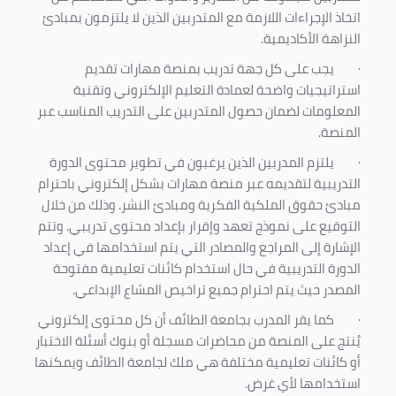
اتخاذ الإجراءات اللازمة مع المتدربين الذين لا يلتزمون بمبادئ
النزاهة الأكاديمية.
·
يجب على كل جهة تدريب بمنصة مهارات تقديم
استراتيجيات واضحة لعمادة التعليم الإلكتروني وتقنية
المعلومات لضمان حصول المتدربين على التدريب المناسب عبر
المنصة.
·
يلتزم المدربين الذين يرغبون في تطوير محتوى الدورة
التدريبية لتقديمه عبر منصة مهارات بشكل إلكتروني باحترام
مبادئ حقوق الملكية الفكرية ومبادئ النشر. وذلك من خلال
التوقيع على نموذج تعهد وإقرار بإعداد محتوى تدريبي. وتتم
الإشارة إلى المراجع والمصادر التي يتم استخدامها في إعداد
الدورة التدريبية في حال استخدام كائنات تعليمية مفتوحة
المصدر حيث يتم احترام جميع تراخيص المشاع الإبداعي.
·
كما يقر المدرب بجامعة الطائف أن كل محتوى إلكتروني
يُنتج على المنصة من محاضرات مسجلة أو بنوك أسئلة الاختبار
أو كائنات تعليمية مختلفة هي ملك لجامعة الطائف ويمكنها
استخدامها لأي غرض
.