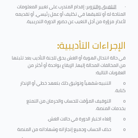
·
التلفيق والتزوير
: إقدام المتدرب على تغيير المعلومات
المتاحة له أو تلفيقها في تكليف أو عمل رئيسي، أو تقديمه
لأعذار مزوّرة من أجل التغيب عن حضور الدورة التدريبية
.
الإجراءات التأديبية
:
في حالة انتحال الهوية أو الغش يحق للجنة التأديب بعد تثبتها
من المخالفات المحالة إليها، الإيقاع بواحدة أو أكثر من
العقوبات التالية:
o
التنبيه شفهياً وتوثيق ذلك بتعهد خطي أو الإنذار
كتابة.
o
التوقيف المؤقت للحساب والحرمان من التمتع
بخدمات المنصة
.
o
إلغاء اختبار الدورة في حالات الغش.
o
حذف الحساب وجميع إنجازاته وشهاداته من المنصة