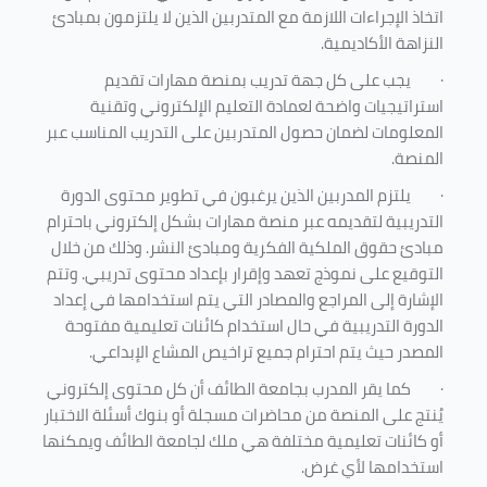
اتخاذ الإجراءات اللازمة مع المتدربين الذين لا يلتزمون بمبادئ
النزاهة الأكاديمية.
·
يجب على كل جهة تدريب بمنصة مهارات تقديم
استراتيجيات واضحة لعمادة التعليم الإلكتروني وتقنية
المعلومات لضمان حصول المتدربين على التدريب المناسب عبر
المنصة.
·
يلتزم المدربين الذين يرغبون في تطوير محتوى الدورة
التدريبية لتقديمه عبر منصة مهارات بشكل إلكتروني باحترام
مبادئ حقوق الملكية الفكرية ومبادئ النشر. وذلك من خلال
التوقيع على نموذج تعهد وإقرار بإعداد محتوى تدريبي. وتتم
الإشارة إلى المراجع والمصادر التي يتم استخدامها في إعداد
الدورة التدريبية في حال استخدام كائنات تعليمية مفتوحة
المصدر حيث يتم احترام جميع تراخيص المشاع الإبداعي.
·
كما يقر المدرب بجامعة الطائف أن كل محتوى إلكتروني
يُنتج على المنصة من محاضرات مسجلة أو بنوك أسئلة الاختبار
أو كائنات تعليمية مختلفة هي ملك لجامعة الطائف ويمكنها
استخدامها لأي غرض
.