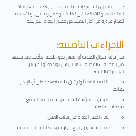
·
التلفيق والتزوير
: إقدام المتدرب على تغيير المعلومات
المتاحة له أو تلفيقها في تكليف أو عمل رئيسي، أو تقديمه
لأعذار مزوّرة من أجل التغيب عن حضور الدورة التدريبية
.
الإجراءات التأديبية
:
في حالة انتحال الهوية أو الغش يحق للجنة التأديب بعد تثبتها
من المخالفات المحالة إليها، الإيقاع بواحدة أو أكثر من
العقوبات التالية:
o
التنبيه شفهياً وتوثيق ذلك بتعهد خطي أو الإنذار
كتابة.
o
التوقيف المؤقت للحساب والحرمان من التمتع
بخدمات المنصة
.
o
إلغاء اختبار الدورة في حالات الغش.
o
حذف الحساب وجميع إنجازاته وشهاداته من المنصة