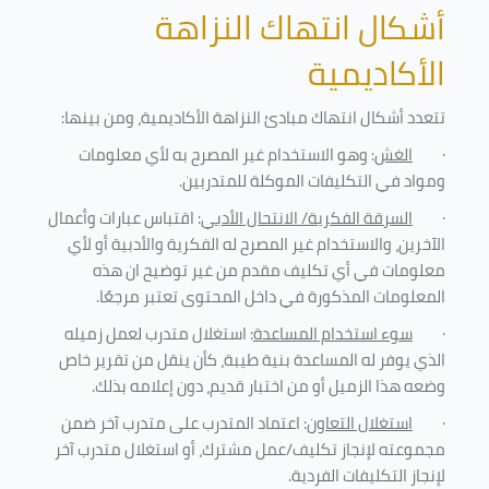
أشكال انتهاك النزاهة
الأكاديمية
تتعدد أشكال انتهاك مبادئ النزاهة الأكاديمية، ومن بينها
:
·
الغش
: وهو الاستخدام غير المصرح به لأي معلومات
ومواد في التكليفات
الموكلة للمتدربين
.
·
السرقة الفكرية/ الانتحال الأدبي
: اقتباس عبارات وأعمال
الآخرين، والاستخدام غير المصرح له الفكرية والأدبية أو لأي
معلومات في أي تكليف مقدم من غير توضيح ان هذه
المعلومات المذكورة في داخل المحتوى تعتبر مرجعًا
.
·
سوء استخدام المساعدة
: استغلال متدرب لعمل زميله
الذي يوفر له المساعدة بنية طيبة، كأن ينقل من تقرير خاص
وضعه هذا الزميل أو من اختبار قديم، دون إعلامه بذلك
.
·
استغلال التعاون
: اعتماد المتدرب على متدرب آخر ضمن
مجموعته لإنجاز تكليف/عمل مشترك، أو استغلال متدرب آخر
لإنجاز
التكليفات الفردية
.