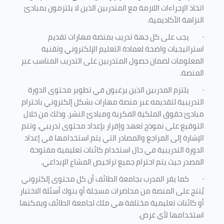
اتخاذ الإجراءات اللازمة مع المتدربين الذين لا يلتزمون بمبادئ
النزاهة الأكاديمية.
·
يجب على كل جهة تدريب بمنصة مهارات تقديم
استراتيجيات واضحة لعمادة التعليم الإلكتروني وتقنية
المعلومات لضمان حصول المتدربين على التدريب المناسب عبر
المنصة.
·
يلتزم المدربين الذين يرغبون في تطوير محتوى الدورة
التدريبية لتقديمه عبر منصة مهارات بشكل إلكتروني باحترام
مبادئ حقوق الملكية الفكرية ومبادئ النشر. وذلك من خلال
التوقيع على نموذج تعهد وإقرار بإعداد محتوى تدريبي. وتتم
الإشارة إلى المراجع والمصادر التي يتم استخدامها في إعداد
الدورة التدريبية في حال استخدام كائنات تعليمية مفتوحة
المصدر حيث يتم احترام جميع تراخيص المشاع الإبداعي.
·
كما يقر المدرب بجامعة الطائف أن كل محتوى إلكتروني
يُنتج على المنصة من محاضرات مسجلة أو بنوك أسئلة الاختبار
أو كائنات تعليمية مختلفة هي ملك لجامعة الطائف ويمكنها
استخدامها لأي غرض
.