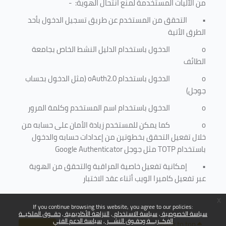
من الآليات المستخدمة لمنع
انتحال الهوية
: -
•
التحقق من المستخدم عن طريق تسجيل الدخول بأحد
الطرق الأتية
o
الدخول باستخدام الدليل النشط الخاص بجامعة
الطائف
o
الدخول باستخدام
oAuth2.0
(مثل الدخول بحساب
جوجل)
o
الدخول باستخدام اسم المستخدم وكلمة المرور
o
كما يمكن للمستخدم زيادة الأمان على حسابه من
خلال تفعيل التحقق بخطوتين من إعدادات حسابه والدخول
باستخدام
TOTP
مثل جوجل
Google Authenticator
•
إمكانية تفعيل خاصية المراقبة والتحقق من الهوية
عبر تفعيل كاميرا الويب أثناء عقد الاختبار
x
If you continue browsing this website, you agree to our policies:
سياسة الخصوصية
سياسة الاستخدام
النزاهة الأكاديمية
حقــوق الملكيــة
الفكــريـــة وحقـوق النشـــر
سياسة الدعم الفني
Back to top