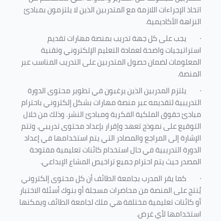
اتخاذ الإجراءات اللازمة مع المتدربين الذين لا يلتزمون بمبادئ
النزاهة الأكاديمية.
·
يجب على كل جهة تدريب بمنصة مهارات تقديم
استراتيجيات واضحة لعمادة التعليم الإلكتروني وتقنية
المعلومات لضمان حصول المتدربين على التدريب المناسب عبر
المنصة.
·
يلتزم المدربين الذين يرغبون في تطوير محتوى الدورة
التدريبية لتقديمه عبر منصة مهارات بشكل إلكتروني باحترام
مبادئ حقوق الملكية الفكرية ومبادئ النشر. وذلك من خلال
التوقيع على نموذج تعهد وإقرار بإعداد محتوى تدريبي. وتتم
الإشارة إلى المراجع والمصادر التي يتم استخدامها في إعداد
الدورة التدريبية في حال استخدام كائنات تعليمية مفتوحة
المصدر حيث يتم احترام جميع تراخيص المشاع الإبداعي.
·
كما يقر المدرب بجامعة الطائف أن كل محتوى إلكتروني
يُنتج على المنصة من محاضرات مسجلة أو بنوك أسئلة الاختبار
أو كائنات تعليمية مختلفة هي ملك لجامعة الطائف ويمكنها
استخدامها لأي غرض
.