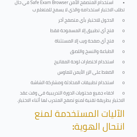
•
استخدام المتصفح الأمن
Safe Exam Browser
في حال
تطلب الاختبار استخدامه والذي لا يسمح للمتعلم ب
o
الدخول للاختبار بأي متصفح أخر
o
فتح أي تطبيق إلا المسموحة فقط
o
فتح أي صفحة ويب إلا المستثناة
o
الطباعة والنسخ واللصق
o
استخدام اختصارات لوحة المفاتيح
o
الضغط على الزر الأيمن للماوس
o
استخدام تطبيقات المحادثة ومشاركة الشاشة
o
اخفاء جميع محتويات الدورة التدريبية في وقت عقد
الاختبار بطريقة تقنية لمنع تصفح المتدرب لها أثناء الاختبار.
الآليات المستخدمة لمنع
انتحال الهوية
: