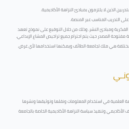
ربين الذين لا يلتزمون بمبادئ النزاهة الأكاديمية.
لى التدريب المناسب عبر المنصة.
 الفكرية ومبادئ النشر. وذلك من خلال التوقيع على نموذج تعهد
ية مفتوحة المصدر حيث يتم احترام جميع تراخيص المشاع الإبداعي.
ية مختلفة هي ملك لجامعة الطائف ويمكنها استخدامها لأي غرض
.
ونـي
قامة العلمية في استخدام المعلومات ونقلها وتوثيقها ونشرها
رف الأكاديمي وتنفيذ سياسة النزاهة الأكاديمية الخاصة بالجامعة