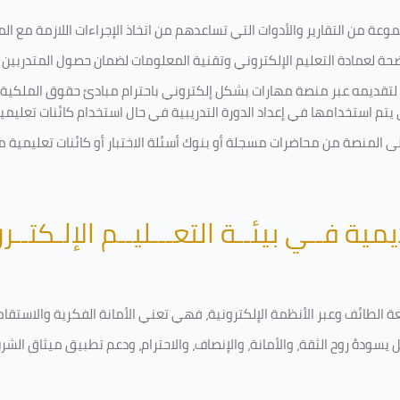
ة من التقارير والأدوات التي تساعدهم من اتخاذ الإجراءات اللازمة مع المتد
 لعمادة التعليم الإلكتروني وتقنية المعلومات لضمان حصول المتدربين ع
ية لتقديمه عبر منصة مهارات بشكل إلكتروني باحترام مبادئ حقوق الملكية
تي يتم استخدامها في إعداد الدورة التدريبية في حال استخدام كائنات تعليم
على المنصة من محاضرات مسجلة أو بنوك أسئلة الاختبار أو كائنات تعليم
يمية فــي بيئــة التعـــليــم الإلـكتــر
امعة الطائف وعبر الأنظمة الإلكترونية، فهي تعني الأمانة الفكرية والاست
 يسودهُ روح الثقة، والأمانة، والإنصاف، والاحترام، ودعم تطبيق ميثاق الش