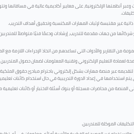
 وعبر أنظمتها الإلكترونية، على معايير أكاديمية عالية في مساقاتها وتت
كليفات.
 ذاتية غير مقتبسة لإثبات المهارات المكتسبة وتحقيق أهداف التدريب.
ركائها من جهات مقدمة للتدريب، إرشادات ودعمًا فنيًا متواصلاً للمتدربين
ة من التقارير والأدوات التي تساعدهم من اتخاذ الإجراءات اللازمة مع المتد
 لعمادة التعليم الإلكتروني وتقنية المعلومات لضمان حصول المتدربين ع
ية لتقديمه عبر منصة مهارات بشكل إلكتروني باحترام مبادئ حقوق الملكية
تي يتم استخدامها في إعداد الدورة التدريبية في حال استخدام كائنات تعليم
على المنصة من محاضرات مسجلة أو بنوك أسئلة الاختبار أو كائنات تعليم
لتكليفات
الموكلة للمتدربين
.
ين، والاستخدام غير المصرح له الفكرية والأدبية أو لأي معلومات في أي ت