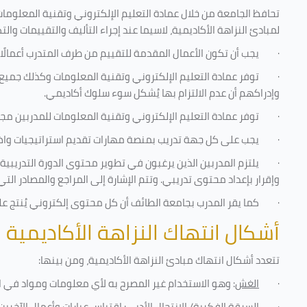
تحافظ الجامعة من خلال عمادة التعليم الإلكتروني وتقنية المعلومات
لمبادئ النزاهة الأكاديمية، لاسيما عند إجراء التأليف والتقييمات والت
·
يجب أن تكون الأعمال المقدمة للتقييم من طرف المتدرب أعمالًا
·
توفر عمادة التعليم الإلكتروني وتقنية المعلومات وكذلك جميع ش
وإدراكهم أن عدم الالتزام بها يُشكل سوء سلوك أكاديمي.
·
توفر عمادة التعليم الإلكتروني وتقنية المعلومات للمدربين مجموع
·
يجب على كل جهة تدريب بمنصة مهارات تقديم استراتيجيات واضحة
·
يلتزم المدربين الذين يرغبون في تطوير محتوى الدورة التدريب
وإقرار بإعداد محتوى تدريبي. وتتم الإشارة إلى المراجع والمصادر ال
·
كما يقر المدرب بجامعة الطائف أن كل محتوى إلكتروني يُنتج 
أشكال انتهاك النزاهة الأكاديمية
تتعدد أشكال انتهاك مبادئ النزاهة الأكاديمية، ومن بينها
:
·
الغش
: وهو الاستخدام غير المصرح به لأي معلومات ومواد في ا
·
السرقة الفكرية/ الانتحال الأدبي
: اقتباس عبارات وأعمال الآخر