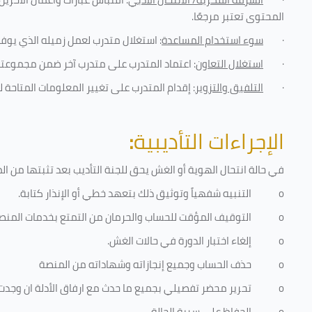
المحتوى تعتبر مرجعًا
.
·
سوء استخدام المساعدة
: استغلال متدرب لعمل زميله الذي يوفر
·
استغلال التعاون
: اعتماد المتدرب على متدرب آخر ضمن مجموعته 
·
التلفيق والتزوير
: إقدام المتدرب على تغيير المعلومات المتاحة ل
الإجراءات التأديبية
:
في حالة انتحال الهوية أو الغش يحق للجنة التأديب بعد تثبتها من المخا
o
التنبيه شفهياً وتوثيق ذلك بتعهد خطي أو الإنذار كتابة.
o
التوقيف المؤقت للحساب والحرمان من التمتع بخدمات المنص
o
إلغاء اختبار الدورة في حالات الغش.
o
حذف الحساب وجميع إنجازاته وشهاداته من المنصة
o
تحرير محضر تفصيلي بجميع ما حدث مع ارفاق الأدلة ان وجدت
o
الحفاظ على سرية الحالة.