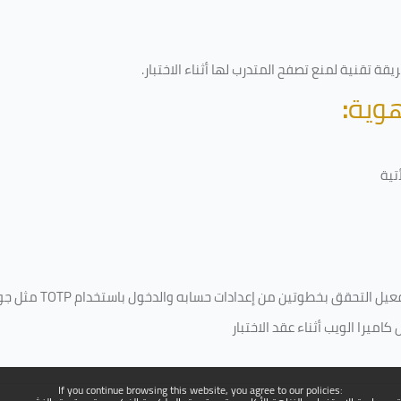
قة تقنية لمنع تصفح المتدرب لها أثناء الاختبار.
هوية
:
تية
فعيل التحقق بخطوتين من إعدادات حسابه والدخول باستخدام
TOTP
مثل جو
ميرا الويب أثناء عقد الاختبار
If you continue browsing this website, you agree to our policies: