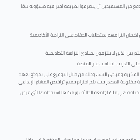
وقع من المستفيدين أن يتصرفوا بطريقة احترافية مسؤولة تبعًا
 لضمان التزامهم بمتطلبات الحفاظ على النزاهة الأكاديمية
ربين الذين لا يلتزمون بمبادئ النزاهة الأكاديمية.
لى التدريب المناسب عبر المنصة.
 الفكرية ومبادئ النشر. وذلك من خلال التوقيع على نموذج تعهد
ية مفتوحة المصدر حيث يتم احترام جميع تراخيص المشاع الإبداعي.
ية مختلفة هي ملك لجامعة الطائف ويمكنها استخدامها لأي غرض
.
كليف مقدم من غير توضيح ان هذه المعلومات المذكورة في داخل