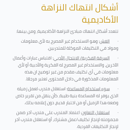
أشكال انتهاك النزاهة
الأكاديمية
تتعدد أشكال انتهاك مبادئ النزاهة الأكاديمية، ومن بينها
:
·
الغش
: وهو الاستخدام غير المصرح به لأي معلومات
ومواد في التكليفات
الموكلة للمتدربين
.
·
السرقة الفكرية/ الانتحال الأدبي
: اقتباس عبارات وأعمال
الآخرين، والاستخدام غير المصرح له الفكرية والأدبية أو لأي
معلومات في أي تكليف مقدم من غير توضيح ان هذه
المعلومات المذكورة في داخل المحتوى تعتبر مرجعًا
.
·
سوء استخدام المساعدة
: استغلال متدرب لعمل زميله
الذي يوفر له المساعدة بنية طيبة، كأن ينقل من تقرير خاص
وضعه هذا الزميل أو من اختبار قديم، دون إعلامه بذلك
.
·
استغلال التعاون
: اعتماد المتدرب على متدرب آخر ضمن
مجموعته لإنجاز تكليف/عمل مشترك، أو استغلال متدرب آخر
لإنجاز
التكليفات الفردية
.