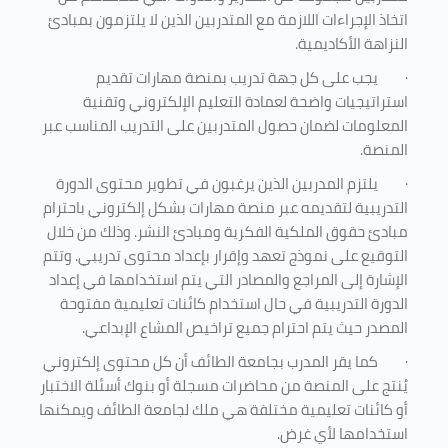
اتخاذ الإجراءات اللازمة مع المتدربين الذين لا يلتزمون بمبادئ
النزاهة الأكاديمية.
·
يجب على كل جهة تدريب بمنصة مهارات تقديم
استراتيجيات واضحة لعمادة التعليم الإلكتروني وتقنية
المعلومات لضمان حصول المتدربين على التدريب المناسب عبر
المنصة.
·
يلتزم المدربين الذين يرغبون في تطوير محتوى الدورة
التدريبية لتقديمه عبر منصة مهارات بشكل إلكتروني باحترام
مبادئ حقوق الملكية الفكرية ومبادئ النشر. وذلك من خلال
التوقيع على نموذج تعهد وإقرار بإعداد محتوى تدريبي. وتتم
الإشارة إلى المراجع والمصادر التي يتم استخدامها في إعداد
الدورة التدريبية في حال استخدام كائنات تعليمية مفتوحة
المصدر حيث يتم احترام جميع تراخيص المشاع الإبداعي.
·
كما يقر المدرب بجامعة الطائف أن كل محتوى إلكتروني
يُنتج على المنصة من محاضرات مسجلة أو بنوك أسئلة الاختبار
أو كائنات تعليمية مختلفة هي ملك لجامعة الطائف ويمكنها
استخدامها لأي غرض
.