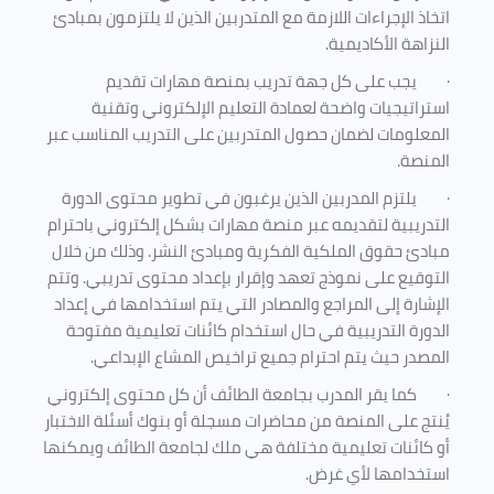
اتخاذ الإجراءات اللازمة مع المتدربين الذين لا يلتزمون بمبادئ
النزاهة الأكاديمية.
·
يجب على كل جهة تدريب بمنصة مهارات تقديم
استراتيجيات واضحة لعمادة التعليم الإلكتروني وتقنية
المعلومات لضمان حصول المتدربين على التدريب المناسب عبر
المنصة.
·
يلتزم المدربين الذين يرغبون في تطوير محتوى الدورة
التدريبية لتقديمه عبر منصة مهارات بشكل إلكتروني باحترام
مبادئ حقوق الملكية الفكرية ومبادئ النشر. وذلك من خلال
التوقيع على نموذج تعهد وإقرار بإعداد محتوى تدريبي. وتتم
الإشارة إلى المراجع والمصادر التي يتم استخدامها في إعداد
الدورة التدريبية في حال استخدام كائنات تعليمية مفتوحة
المصدر حيث يتم احترام جميع تراخيص المشاع الإبداعي.
·
كما يقر المدرب بجامعة الطائف أن كل محتوى إلكتروني
يُنتج على المنصة من محاضرات مسجلة أو بنوك أسئلة الاختبار
أو كائنات تعليمية مختلفة هي ملك لجامعة الطائف ويمكنها
استخدامها لأي غرض
.