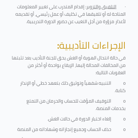
·
التلفيق والتزوير
: إقدام المتدرب على تغيير المعلومات
المتاحة له أو تلفيقها في تكليف أو عمل رئيسي، أو تقديمه
لأعذار مزوّرة من أجل التغيب عن حضور الدورة التدريبية
.
الإجراءات التأديبية
:
في حالة انتحال الهوية أو الغش يحق للجنة التأديب بعد تثبتها
من المخالفات المحالة إليها، الإيقاع بواحدة أو أكثر من
العقوبات التالية:
o
التنبيه شفهياً وتوثيق ذلك بتعهد خطي أو الإنذار
كتابة.
o
التوقيف المؤقت للحساب والحرمان من التمتع
بخدمات المنصة
.
o
إلغاء اختبار الدورة في حالات الغش.
o
حذف الحساب وجميع إنجازاته وشهاداته من المنصة