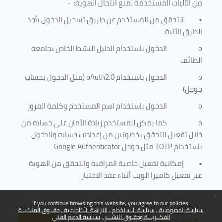
من الآليات المستخدمة لمنع
انتحال الهوية
: -
•
التحقق من المستخدم عن طريق تسجيل الدخول بأحد
الطرق الأتية
o
الدخول باستخدام الدليل النشط الخاص بجامعة
الطائف
o
الدخول باستخدام
oAuth2.0
(مثل الدخول بحساب
جوجل)
o
الدخول باستخدام اسم المستخدم وكلمة المرور
o
كما يمكن للمستخدم زيادة الأمان على حسابه من
خلال تفعيل التحقق بخطوتين من إعدادات حسابه والدخول
باستخدام
TOTP
مثل جوجل
Google Authenticator
•
إمكانية تفعيل خاصية المراقبة والتحقق من الهوية
عبر تفعيل كاميرا الويب أثناء عقد الاختبار
x
If you continue browsing this website, you agree to our policies:
سياسة الخصوصية
سياسة الاستخدام
النزاهة الأكاديمية
حقــوق الملكيــة
الفكــريـــة وحقـوق النشـــر
سياسة الدعم الفني
Back to top