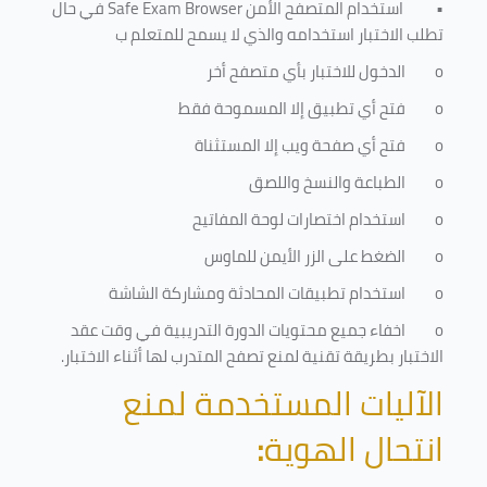
•
استخدام المتصفح الأمن
Safe Exam Browser
في حال
تطلب الاختبار استخدامه والذي لا يسمح للمتعلم ب
o
الدخول للاختبار بأي متصفح أخر
o
فتح أي تطبيق إلا المسموحة فقط
o
فتح أي صفحة ويب إلا المستثناة
o
الطباعة والنسخ واللصق
o
استخدام اختصارات لوحة المفاتيح
o
الضغط على الزر الأيمن للماوس
o
استخدام تطبيقات المحادثة ومشاركة الشاشة
o
اخفاء جميع محتويات الدورة التدريبية في وقت عقد
الاختبار بطريقة تقنية لمنع تصفح المتدرب لها أثناء الاختبار.
الآليات المستخدمة لمنع
انتحال الهوية
: