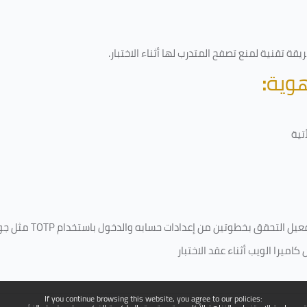
قة تقنية لمنع تصفح المتدرب لها أثناء الاختبار.
هوية
:
تية
فعيل التحقق بخطوتين من إعدادات حسابه والدخول باستخدام
TOTP
مثل جو
ميرا الويب أثناء عقد الاختبار
If you continue browsing this website, you agree to our policies: