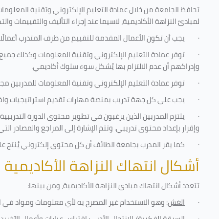
تحافظ الجامعة من خلال عمادة التعليم الإلكتروني وتقنية المعلومات
لمبادئ النزاهة الأكاديمية، لاسيما عند إجراء التأليف والتقييمات والت
·
يجب أن تكون الأعمال المقدمة للتقييم من طرف المتدرب أعمالًا
·
توفر عمادة التعليم الإلكتروني وتقنية المعلومات وكذلك جميع ش
وإدراكهم أن عدم الالتزام بها يُشكل سوء سلوك أكاديمي.
·
توفر عمادة التعليم الإلكتروني وتقنية المعلومات للمدربين مجموع
·
يجب على كل جهة تدريب بمنصة مهارات تقديم استراتيجيات واضحة
·
يلتزم المدربين الذين يرغبون في تطوير محتوى الدورة التدريب
وإقرار بإعداد محتوى تدريبي. وتتم الإشارة إلى المراجع والمصادر ال
·
كما يقر المدرب بجامعة الطائف أن كل محتوى إلكتروني يُنتج 
أشكال انتهاك النزاهة الأكاديمية
تتعدد أشكال انتهاك مبادئ النزاهة الأكاديمية، ومن بينها
:
·
الغش
: وهو الاستخدام غير المصرح به لأي معلومات ومواد في ا
·
السرقة الفكرية/ الانتحال الأدبي
: اقتباس عبارات وأعمال الآخر