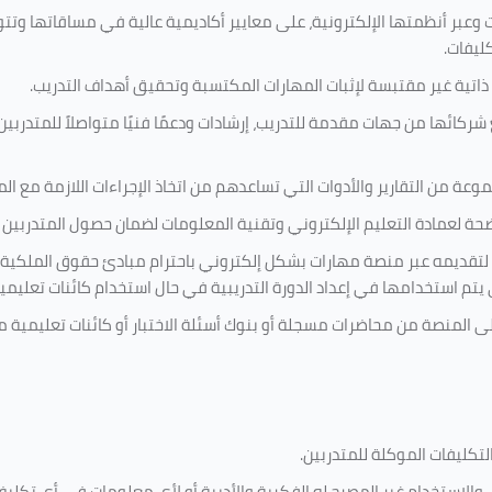
 وعبر أنظمتها الإلكترونية، على معايير أكاديمية عالية في مساقاتها وتت
كليفات.
 ذاتية غير مقتبسة لإثبات المهارات المكتسبة وتحقيق أهداف التدريب.
ركائها من جهات مقدمة للتدريب، إرشادات ودعمًا فنيًا متواصلاً للمتدربين
ة من التقارير والأدوات التي تساعدهم من اتخاذ الإجراءات اللازمة مع المتد
 لعمادة التعليم الإلكتروني وتقنية المعلومات لضمان حصول المتدربين ع
ية لتقديمه عبر منصة مهارات بشكل إلكتروني باحترام مبادئ حقوق الملكية
تي يتم استخدامها في إعداد الدورة التدريبية في حال استخدام كائنات تعليم
على المنصة من محاضرات مسجلة أو بنوك أسئلة الاختبار أو كائنات تعليم
لتكليفات
الموكلة للمتدربين
.
ين، والاستخدام غير المصرح له الفكرية والأدبية أو لأي معلومات في أي ت