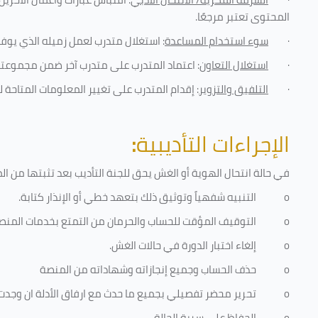
المحتوى تعتبر مرجعًا
.
·
سوء استخدام المساعدة
: استغلال متدرب لعمل زميله الذي يوفر
·
استغلال التعاون
: اعتماد المتدرب على متدرب آخر ضمن مجموعته 
·
التلفيق والتزوير
: إقدام المتدرب على تغيير المعلومات المتاحة ل
الإجراءات التأديبية
:
في حالة انتحال الهوية أو الغش يحق للجنة التأديب بعد تثبتها من المخا
o
التنبيه شفهياً وتوثيق ذلك بتعهد خطي أو الإنذار كتابة.
o
التوقيف المؤقت للحساب والحرمان من التمتع بخدمات المنص
o
إلغاء اختبار الدورة في حالات الغش.
o
حذف الحساب وجميع إنجازاته وشهاداته من المنصة
o
تحرير محضر تفصيلي بجميع ما حدث مع ارفاق الأدلة ان وجدت
o
الحفاظ على سرية الحالة.