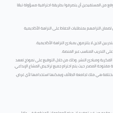
وقع من المستفيدين أن يتصرفوا بطريقة احترافية مسؤولة تبعًا
 لضمان التزامهم بمتطلبات الحفاظ على النزاهة الأكاديمية
ربين الذين لا يلتزمون بمبادئ النزاهة الأكاديمية.
لى التدريب المناسب عبر المنصة.
 الفكرية ومبادئ النشر. وذلك من خلال التوقيع على نموذج تعهد
ية مفتوحة المصدر حيث يتم احترام جميع تراخيص المشاع الإبداعي.
ية مختلفة هي ملك لجامعة الطائف ويمكنها استخدامها لأي غرض
.
كليف مقدم من غير توضيح ان هذه المعلومات المذكورة في داخل