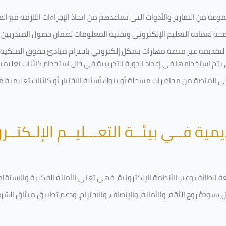
ة من التقارير والأدوات التي تساعدهم من اتخاذ الإجراءات اللازمة مع المتد
 لعمادة التعليم الإلكتروني وتقنية المعلومات لضمان حصول المتدربين ع
ية لتقديمه عبر منصة مهارات بشكل إلكتروني باحترام مبادئ حقوق الملكية
تي يتم استخدامها في إعداد الدورة التدريبية في حال استخدام كائنات تعليم
على المنصة من محاضرات مسجلة أو بنوك أسئلة الاختبار أو كائنات تعليم
يمية فــي بيئــة التعـــليــم الإلـكتــر
امعة الطائف وعبر الأنظمة الإلكترونية، فهي تعني الأمانة الفكرية والاست
 يسودهُ روح الثقة، والأمانة، والإنصاف، والاحترام، ودعم تطبيق ميثاق الش