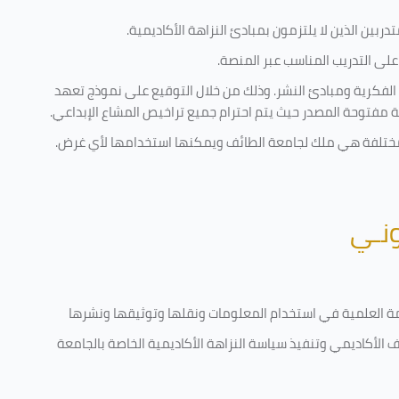
ربين الذين لا يلتزمون بمبادئ النزاهة الأكاديمية.
لى التدريب المناسب عبر المنصة.
 الفكرية ومبادئ النشر. وذلك من خلال التوقيع على نموذج تعهد
ية مفتوحة المصدر حيث يتم احترام جميع تراخيص المشاع الإبداعي.
ية مختلفة هي ملك لجامعة الطائف ويمكنها استخدامها لأي غرض
.
ونـي
قامة العلمية في استخدام المعلومات ونقلها وتوثيقها ونشرها
رف الأكاديمي وتنفيذ سياسة النزاهة الأكاديمية الخاصة بالجامعة