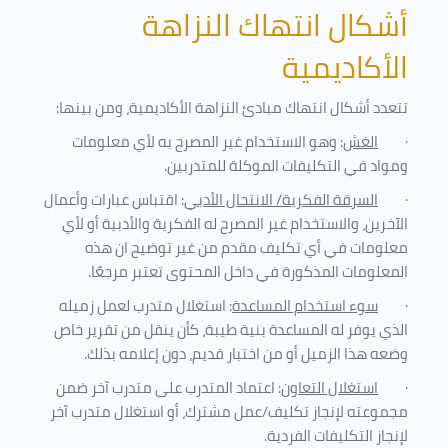
أشكال انتهاك النزاهة
الأكاديمية
تتعدد أشكال انتهاك مبادئ النزاهة الأكاديمية، ومن بينها
:
·
الغش
: وهو الاستخدام غير المصرح به لأي معلومات
ومواد في التكليفات
الموكلة للمتدربين
.
·
السرقة الفكرية/ الانتحال الأدبي
: اقتباس عبارات وأعمال
الآخرين، والاستخدام غير المصرح له الفكرية والأدبية أو لأي
معلومات في أي تكليف مقدم من غير توضيح ان هذه
المعلومات المذكورة في داخل المحتوى تعتبر مرجعًا
.
·
سوء استخدام المساعدة
: استغلال متدرب لعمل زميله
الذي يوفر له المساعدة بنية طيبة، كأن ينقل من تقرير خاص
وضعه هذا الزميل أو من اختبار قديم، دون إعلامه بذلك
.
·
استغلال التعاون
: اعتماد المتدرب على متدرب آخر ضمن
مجموعته لإنجاز تكليف/عمل مشترك، أو استغلال متدرب آخر
لإنجاز
التكليفات الفردية
.