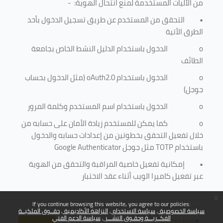
من الآليات المستخدمة لمنع
انتحال الهوية
: -
•
التحقق من المستخدم عن طريق تسجيل الدخول بأحد
الطرق الأتية
o
الدخول باستخدام الدليل النشط الخاص بجامعة
الطائف
o
الدخول باستخدام
oAuth2.0
(مثل الدخول بحساب
جوجل)
o
الدخول باستخدام اسم المستخدم وكلمة المرور
o
كما يمكن للمستخدم زيادة الأمان على حسابه من
خلال تفعيل التحقق بخطوتين من إعدادات حسابه والدخول
باستخدام
TOTP
مثل جوجل
Google Authenticator
•
إمكانية تفعيل خاصية المراقبة والتحقق من الهوية
عبر تفعيل كاميرا الويب أثناء عقد الاختبار
x
If you continue browsing this website, you agree to our policies:
سياسة الخصوصية
سياسة الاستخدام
النزاهة الأكاديمية
حقــوق الملكيــة
الفكــريـــة وحقـوق النشـــر
سياسة الدعم الفني
Back to top