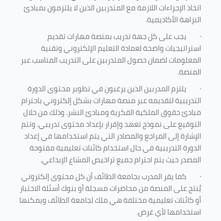
اتخاذ الإجراءات اللازمة مع المتدربين الذين لا يلتزمون بمبادئ
النزاهة الأكاديمية.
·
يجب على كل جهة تدريب بمنصة مهارات تقديم
استراتيجيات واضحة لعمادة التعليم الإلكتروني وتقنية
المعلومات لضمان حصول المتدربين على التدريب المناسب عبر
المنصة.
·
يلتزم المدربين الذين يرغبون في تطوير محتوى الدورة
التدريبية لتقديمه عبر منصة مهارات بشكل إلكتروني باحترام
مبادئ حقوق الملكية الفكرية ومبادئ النشر. وذلك من خلال
التوقيع على نموذج تعهد وإقرار بإعداد محتوى تدريبي. وتتم
الإشارة إلى المراجع والمصادر التي يتم استخدامها في إعداد
الدورة التدريبية في حال استخدام كائنات تعليمية مفتوحة
المصدر حيث يتم احترام جميع تراخيص المشاع الإبداعي.
·
كما يقر المدرب بجامعة الطائف أن كل محتوى إلكتروني
يُنتج على المنصة من محاضرات مسجلة أو بنوك أسئلة الاختبار
أو كائنات تعليمية مختلفة هي ملك لجامعة الطائف ويمكنها
استخدامها لأي غرض
.