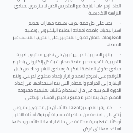
اتخاذ الإجراءات اللازمة مع المتدربين الذين لا يلتزمون بمبادئ
النزاهة الأكاديمية.
·
يجب على كل جهة تدريب بمنصة مهارات تقديم
استراتيجيات واضحة لعمادة التعليم الإلكتروني وتقنية
المعلومات لضمان حصول المتدربين على التدريب المناسب عبر
المنصة.
·
يلتزم المدربين الذين يرغبون في تطوير محتوى الدورة
التدريبية لتقديمه عبر منصة مهارات بشكل إلكتروني باحترام
مبادئ حقوق الملكية الفكرية ومبادئ النشر. وذلك من خلال
التوقيع على نموذج تعهد وإقرار بإعداد محتوى تدريبي. وتتم
الإشارة إلى المراجع والمصادر التي يتم استخدامها في إعداد
الدورة التدريبية في حال استخدام كائنات تعليمية مفتوحة
المصدر حيث يتم احترام جميع تراخيص المشاع الإبداعي.
·
كما يقر المدرب بجامعة الطائف أن كل محتوى إلكتروني
يُنتج على المنصة من محاضرات مسجلة أو بنوك أسئلة الاختبار
أو كائنات تعليمية مختلفة هي ملك لجامعة الطائف ويمكنها
استخدامها لأي غرض
.