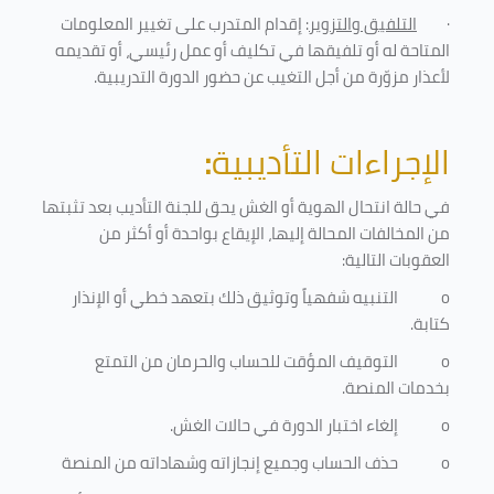
·
التلفيق والتزوير
: إقدام المتدرب على تغيير المعلومات
المتاحة له أو تلفيقها في تكليف أو عمل رئيسي، أو تقديمه
لأعذار مزوّرة من أجل التغيب عن حضور الدورة التدريبية
.
الإجراءات التأديبية
:
في حالة انتحال الهوية أو الغش يحق للجنة التأديب بعد تثبتها
من المخالفات المحالة إليها، الإيقاع بواحدة أو أكثر من
العقوبات التالية:
o
التنبيه شفهياً وتوثيق ذلك بتعهد خطي أو الإنذار
كتابة.
o
التوقيف المؤقت للحساب والحرمان من التمتع
بخدمات المنصة
.
o
إلغاء اختبار الدورة في حالات الغش.
o
حذف الحساب وجميع إنجازاته وشهاداته من المنصة