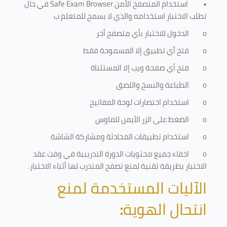
•
استخدام المتصفح الأمن
Safe Exam Browser
في حال
تطلب الاختبار استخدامه والذي لا يسمح للمتعلم ب
o
الدخول للاختبار بأي متصفح أخر
o
فتح أي تطبيق إلا المسموحة فقط
o
فتح أي صفحة ويب إلا المستثناة
o
الطباعة والنسخ واللصق
o
استخدام اختصارات لوحة المفاتيح
o
الضغط على الزر الأيمن للماوس
o
استخدام تطبيقات المحادثة ومشاركة الشاشة
o
اخفاء جميع محتويات الدورة التدريبية في وقت عقد
الاختبار بطريقة تقنية لمنع تصفح المتدرب لها أثناء الاختبار.
الآليات المستخدمة لمنع
انتحال الهوية
: