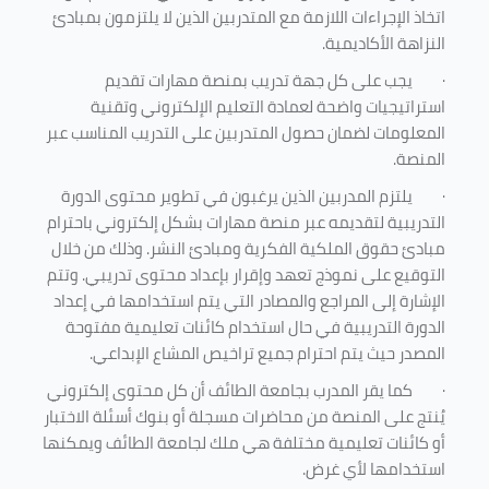
اتخاذ الإجراءات اللازمة مع المتدربين الذين لا يلتزمون بمبادئ
النزاهة الأكاديمية.
·
يجب على كل جهة تدريب بمنصة مهارات تقديم
استراتيجيات واضحة لعمادة التعليم الإلكتروني وتقنية
المعلومات لضمان حصول المتدربين على التدريب المناسب عبر
المنصة.
·
يلتزم المدربين الذين يرغبون في تطوير محتوى الدورة
التدريبية لتقديمه عبر منصة مهارات بشكل إلكتروني باحترام
مبادئ حقوق الملكية الفكرية ومبادئ النشر. وذلك من خلال
التوقيع على نموذج تعهد وإقرار بإعداد محتوى تدريبي. وتتم
الإشارة إلى المراجع والمصادر التي يتم استخدامها في إعداد
الدورة التدريبية في حال استخدام كائنات تعليمية مفتوحة
المصدر حيث يتم احترام جميع تراخيص المشاع الإبداعي.
·
كما يقر المدرب بجامعة الطائف أن كل محتوى إلكتروني
يُنتج على المنصة من محاضرات مسجلة أو بنوك أسئلة الاختبار
أو كائنات تعليمية مختلفة هي ملك لجامعة الطائف ويمكنها
استخدامها لأي غرض
.