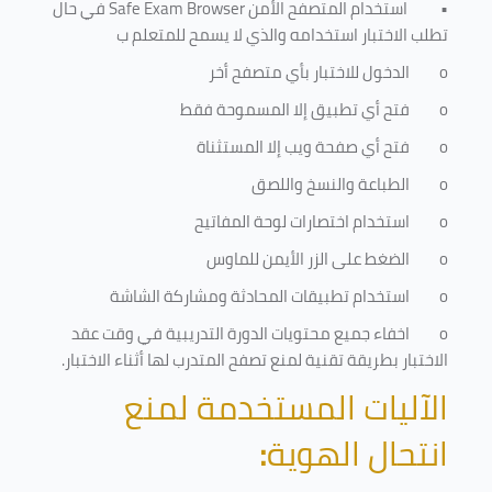
•
استخدام المتصفح الأمن
Safe Exam Browser
في حال
تطلب الاختبار استخدامه والذي لا يسمح للمتعلم ب
o
الدخول للاختبار بأي متصفح أخر
o
فتح أي تطبيق إلا المسموحة فقط
o
فتح أي صفحة ويب إلا المستثناة
o
الطباعة والنسخ واللصق
o
استخدام اختصارات لوحة المفاتيح
o
الضغط على الزر الأيمن للماوس
o
استخدام تطبيقات المحادثة ومشاركة الشاشة
o
اخفاء جميع محتويات الدورة التدريبية في وقت عقد
الاختبار بطريقة تقنية لمنع تصفح المتدرب لها أثناء الاختبار.
الآليات المستخدمة لمنع
انتحال الهوية
: