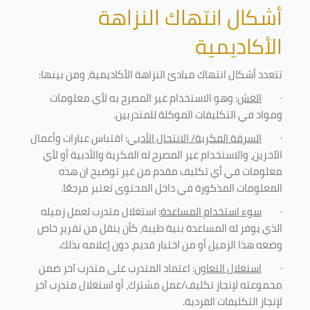
أشكال انتهاك النزاهة
الأكاديمية
تتعدد أشكال انتهاك مبادئ النزاهة الأكاديمية، ومن بينها
:
·
الغش
: وهو الاستخدام غير المصرح به لأي معلومات
ومواد في التكليفات
الموكلة للمتدربين
.
·
السرقة الفكرية/ الانتحال الأدبي
: اقتباس عبارات وأعمال
الآخرين، والاستخدام غير المصرح له الفكرية والأدبية أو لأي
معلومات في أي تكليف مقدم من غير توضيح ان هذه
المعلومات المذكورة في داخل المحتوى تعتبر مرجعًا
.
·
سوء استخدام المساعدة
: استغلال متدرب لعمل زميله
الذي يوفر له المساعدة بنية طيبة، كأن ينقل من تقرير خاص
وضعه هذا الزميل أو من اختبار قديم، دون إعلامه بذلك
.
·
استغلال التعاون
: اعتماد المتدرب على متدرب آخر ضمن
مجموعته لإنجاز تكليف/عمل مشترك، أو استغلال متدرب آخر
لإنجاز
التكليفات الفردية
.