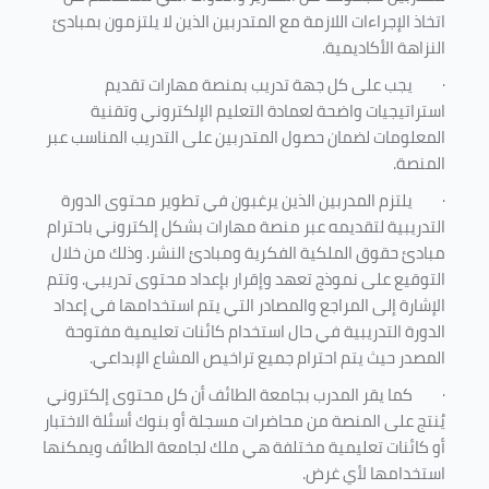
اتخاذ الإجراءات اللازمة مع المتدربين الذين لا يلتزمون بمبادئ
النزاهة الأكاديمية.
·
يجب على كل جهة تدريب بمنصة مهارات تقديم
استراتيجيات واضحة لعمادة التعليم الإلكتروني وتقنية
المعلومات لضمان حصول المتدربين على التدريب المناسب عبر
المنصة.
·
يلتزم المدربين الذين يرغبون في تطوير محتوى الدورة
التدريبية لتقديمه عبر منصة مهارات بشكل إلكتروني باحترام
مبادئ حقوق الملكية الفكرية ومبادئ النشر. وذلك من خلال
التوقيع على نموذج تعهد وإقرار بإعداد محتوى تدريبي. وتتم
الإشارة إلى المراجع والمصادر التي يتم استخدامها في إعداد
الدورة التدريبية في حال استخدام كائنات تعليمية مفتوحة
المصدر حيث يتم احترام جميع تراخيص المشاع الإبداعي.
·
كما يقر المدرب بجامعة الطائف أن كل محتوى إلكتروني
يُنتج على المنصة من محاضرات مسجلة أو بنوك أسئلة الاختبار
أو كائنات تعليمية مختلفة هي ملك لجامعة الطائف ويمكنها
استخدامها لأي غرض
.