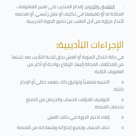
·
التلفيق والتزوير
: إقدام المتدرب على تغيير المعلومات
المتاحة له أو تلفيقها في تكليف أو عمل رئيسي، أو تقديمه
لأعذار مزوّرة من أجل التغيب عن حضور الدورة التدريبية
.
الإجراءات التأديبية
:
في حالة انتحال الهوية أو الغش يحق للجنة التأديب بعد تثبتها
من المخالفات المحالة إليها، الإيقاع بواحدة أو أكثر من
العقوبات التالية:
o
التنبيه شفهياً وتوثيق ذلك بتعهد خطي أو الإنذار
كتابة.
o
التوقيف المؤقت للحساب والحرمان من التمتع
بخدمات المنصة
.
o
إلغاء اختبار الدورة في حالات الغش.
o
حذف الحساب وجميع إنجازاته وشهاداته من المنصة