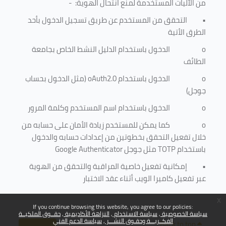
من الآليات المستخدمة لمنع
انتحال الهوية
: -
•
التحقق من المستخدم عن طريق تسجيل الدخول بأحد
الطرق الأتية
o
الدخول باستخدام الدليل النشط الخاص بجامعة
الطائف
o
الدخول باستخدام
oAuth2.0
(مثل الدخول بحساب
جوجل)
o
الدخول باستخدام اسم المستخدم وكلمة المرور
o
كما يمكن للمستخدم زيادة الأمان على حسابه من
خلال تفعيل التحقق بخطوتين من إعدادات حسابه والدخول
باستخدام
TOTP
مثل جوجل
Google Authenticator
•
إمكانية تفعيل خاصية المراقبة والتحقق من الهوية
عبر تفعيل كاميرا الويب أثناء عقد الاختبار
x
If you continue browsing this website, you agree to our policies:
سياسة الخصوصية
سياسة الاستخدام
النزاهة الأكاديمية
حقــوق الملكيــة
الفكــريـــة وحقـوق النشـــر
سياسة الدعم الفني
Back to top