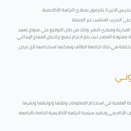
ربين الذين لا يلتزمون بمبادئ النزاهة الأكاديمية.
لى التدريب المناسب عبر المنصة.
 الفكرية ومبادئ النشر. وذلك من خلال التوقيع على نموذج تعهد
ية مفتوحة المصدر حيث يتم احترام جميع تراخيص المشاع الإبداعي.
ية مختلفة هي ملك لجامعة الطائف ويمكنها استخدامها لأي غرض
.
ونـي
قامة العلمية في استخدام المعلومات ونقلها وتوثيقها ونشرها
رف الأكاديمي وتنفيذ سياسة النزاهة الأكاديمية الخاصة بالجامعة