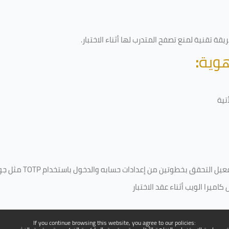
قة تقنية لمنع تصفح المتدرب لها أثناء الاختبار.
هوية
:
تية
فعيل التحقق بخطوتين من إعدادات حسابه والدخول باستخدام
TOTP
مثل جو
ميرا الويب أثناء عقد الاختبار
If you continue browsing this website, you agree to our policies: