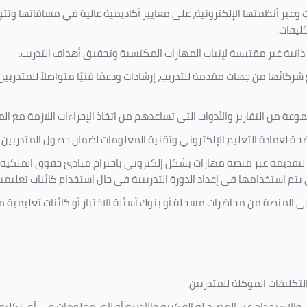
 وعبر أنظمتها الإلكترونية، على معايير أكاديمية عالية في مساقاتها وتت
كليفات.
 ذاتية غير مقتبسة لإثبات المهارات المكتسبة وتحقيق أهداف التدريب.
ركائها من جهات مقدمة للتدريب، إرشادات ودعمًا فنيًا متواصلاً للمتدربين
ة من التقارير والأدوات التي تساعدهم من اتخاذ الإجراءات اللازمة مع المتد
 لعمادة التعليم الإلكتروني وتقنية المعلومات لضمان حصول المتدربين ع
ية لتقديمه عبر منصة مهارات بشكل إلكتروني باحترام مبادئ حقوق الملكية
تي يتم استخدامها في إعداد الدورة التدريبية في حال استخدام كائنات تعليم
على المنصة من محاضرات مسجلة أو بنوك أسئلة الاختبار أو كائنات تعليم
لتكليفات
الموكلة للمتدربين
.
ين، والاستخدام غير المصرح له الفكرية والأدبية أو لأي معلومات في أي ت