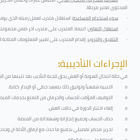
المحتوى تعتبر مرجعًا
.
·
سوء استخدام المساعدة
: استغلال متدرب لعمل زميله الذي يوفر
·
استغلال التعاون
: اعتماد المتدرب على متدرب آخر ضمن مجموعته 
·
التلفيق والتزوير
: إقدام المتدرب على تغيير المعلومات المتاحة ل
الإجراءات التأديبية
:
في حالة انتحال الهوية أو الغش يحق للجنة التأديب بعد تثبتها من المخا
o
التنبيه شفهياً وتوثيق ذلك بتعهد خطي أو الإنذار كتابة.
o
التوقيف المؤقت للحساب والحرمان من التمتع بخدمات المنص
o
إلغاء اختبار الدورة في حالات الغش.
o
حذف الحساب وجميع إنجازاته وشهاداته من المنصة
o
تحرير محضر تفصيلي بجميع ما حدث مع ارفاق الأدلة ان وجدت
o
الحفاظ على سرية الحالة.