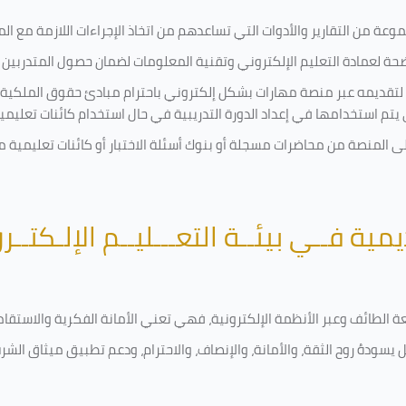
ة من التقارير والأدوات التي تساعدهم من اتخاذ الإجراءات اللازمة مع المتد
 لعمادة التعليم الإلكتروني وتقنية المعلومات لضمان حصول المتدربين ع
ية لتقديمه عبر منصة مهارات بشكل إلكتروني باحترام مبادئ حقوق الملكية
تي يتم استخدامها في إعداد الدورة التدريبية في حال استخدام كائنات تعليم
على المنصة من محاضرات مسجلة أو بنوك أسئلة الاختبار أو كائنات تعليم
يمية فــي بيئــة التعـــليــم الإلـكتــر
امعة الطائف وعبر الأنظمة الإلكترونية، فهي تعني الأمانة الفكرية والاست
 يسودهُ روح الثقة، والأمانة، والإنصاف، والاحترام، ودعم تطبيق ميثاق الش