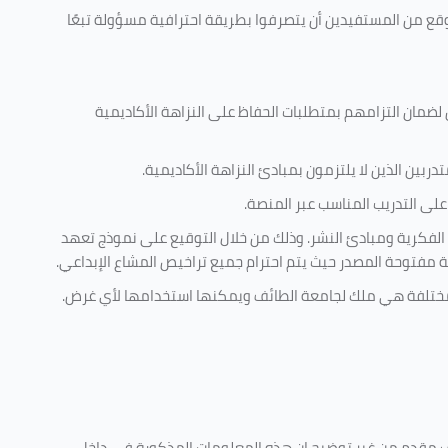
وقع من المستفيدين أن يتصرفوا بطريقة احترافية مسؤولة تبعًا
 لضمان التزامهم بمتطلبات الحفاظ على النزاهة الأكاديمية
ربين الذين لا يلتزمون بمبادئ النزاهة الأكاديمية.
لى التدريب المناسب عبر المنصة.
 الفكرية ومبادئ النشر. وذلك من خلال التوقيع على نموذج تعهد
ية مفتوحة المصدر حيث يتم احترام جميع تراخيص المشاع الإبداعي.
ية مختلفة هي ملك لجامعة الطائف ويمكنها استخدامها لأي غرض
.
كليف مقدم من غير توضيح ان هذه المعلومات المذكورة في داخل