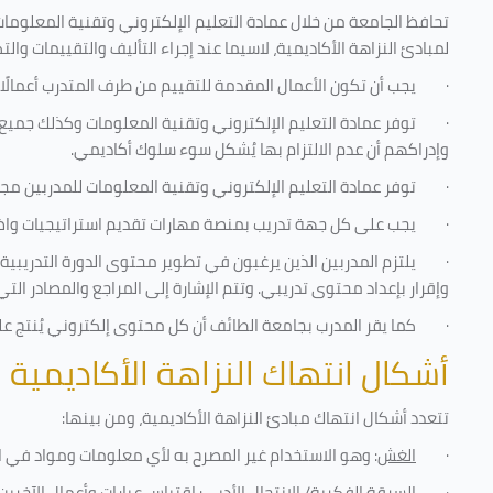
تحافظ الجامعة من خلال عمادة التعليم الإلكتروني وتقنية المعلومات
لمبادئ النزاهة الأكاديمية، لاسيما عند إجراء التأليف والتقييمات والت
·
يجب أن تكون الأعمال المقدمة للتقييم من طرف المتدرب أعمالًا
·
توفر عمادة التعليم الإلكتروني وتقنية المعلومات وكذلك جميع ش
وإدراكهم أن عدم الالتزام بها يُشكل سوء سلوك أكاديمي.
·
توفر عمادة التعليم الإلكتروني وتقنية المعلومات للمدربين مجموع
·
يجب على كل جهة تدريب بمنصة مهارات تقديم استراتيجيات واضحة
·
يلتزم المدربين الذين يرغبون في تطوير محتوى الدورة التدريب
وإقرار بإعداد محتوى تدريبي. وتتم الإشارة إلى المراجع والمصادر ال
·
كما يقر المدرب بجامعة الطائف أن كل محتوى إلكتروني يُنتج 
أشكال انتهاك النزاهة الأكاديمية
تتعدد أشكال انتهاك مبادئ النزاهة الأكاديمية، ومن بينها
:
·
الغش
: وهو الاستخدام غير المصرح به لأي معلومات ومواد في ا
·
السرقة الفكرية/ الانتحال الأدبي
: اقتباس عبارات وأعمال الآخر