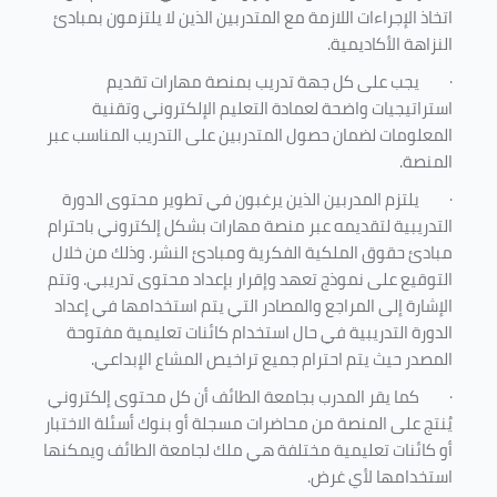
اتخاذ الإجراءات اللازمة مع المتدربين الذين لا يلتزمون بمبادئ
النزاهة الأكاديمية.
·
يجب على كل جهة تدريب بمنصة مهارات تقديم
استراتيجيات واضحة لعمادة التعليم الإلكتروني وتقنية
المعلومات لضمان حصول المتدربين على التدريب المناسب عبر
المنصة.
·
يلتزم المدربين الذين يرغبون في تطوير محتوى الدورة
التدريبية لتقديمه عبر منصة مهارات بشكل إلكتروني باحترام
مبادئ حقوق الملكية الفكرية ومبادئ النشر. وذلك من خلال
التوقيع على نموذج تعهد وإقرار بإعداد محتوى تدريبي. وتتم
الإشارة إلى المراجع والمصادر التي يتم استخدامها في إعداد
الدورة التدريبية في حال استخدام كائنات تعليمية مفتوحة
المصدر حيث يتم احترام جميع تراخيص المشاع الإبداعي.
·
كما يقر المدرب بجامعة الطائف أن كل محتوى إلكتروني
يُنتج على المنصة من محاضرات مسجلة أو بنوك أسئلة الاختبار
أو كائنات تعليمية مختلفة هي ملك لجامعة الطائف ويمكنها
استخدامها لأي غرض
.