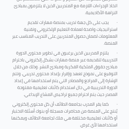
اتخاذ الإجراءات اللازمة مع المتدربين الذين لا يلتزمون بمبادئ
النزاهة الأكاديمية.
·
يجب على كل جهة تدريب بمنصة مهارات تقديم
استراتيجيات واضحة لعمادة التعليم الإلكتروني وتقنية
المعلومات لضمان حصول المتدربين على التدريب المناسب عبر
المنصة.
·
يلتزم المدربين الذين يرغبون في تطوير محتوى الدورة
التدريبية لتقديمه عبر منصة مهارات بشكل إلكتروني باحترام
مبادئ حقوق الملكية الفكرية ومبادئ النشر. وذلك من خلال
التوقيع على نموذج تعهد وإقرار بإعداد محتوى تدريبي. وتتم
الإشارة إلى المراجع والمصادر التي يتم استخدامها في إعداد
الدورة التدريبية في حال استخدام كائنات تعليمية مفتوحة
المصدر حيث يتم احترام جميع تراخيص المشاع الإبداعي.
·
كما يقر المدرب بجامعة الطائف أن كل محتوى إلكتروني
يُنتج على المنصة من محاضرات مسجلة أو بنوك أسئلة الاختبار
أو كائنات تعليمية مختلفة هي ملك لجامعة الطائف ويمكنها
استخدامها لأي غرض
.