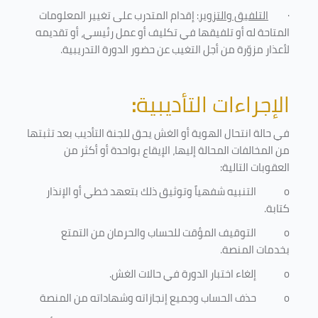
·
التلفيق والتزوير
: إقدام المتدرب على تغيير المعلومات
المتاحة له أو تلفيقها في تكليف أو عمل رئيسي، أو تقديمه
لأعذار مزوّرة من أجل التغيب عن حضور الدورة التدريبية
.
الإجراءات التأديبية
:
في حالة انتحال الهوية أو الغش يحق للجنة التأديب بعد تثبتها
من المخالفات المحالة إليها، الإيقاع بواحدة أو أكثر من
العقوبات التالية:
o
التنبيه شفهياً وتوثيق ذلك بتعهد خطي أو الإنذار
كتابة.
o
التوقيف المؤقت للحساب والحرمان من التمتع
بخدمات المنصة
.
o
إلغاء اختبار الدورة في حالات الغش.
o
حذف الحساب وجميع إنجازاته وشهاداته من المنصة