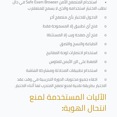
•
استخدام المتصفح الأمن
Safe Exam Browser
في حال
تطلب الاختبار استخدامه والذي لا يسمح للمتعلم ب
o
الدخول للاختبار بأي متصفح أخر
o
فتح أي تطبيق إلا المسموحة فقط
o
فتح أي صفحة ويب إلا المستثناة
o
الطباعة والنسخ واللصق
o
استخدام اختصارات لوحة المفاتيح
o
الضغط على الزر الأيمن للماوس
o
استخدام تطبيقات المحادثة ومشاركة الشاشة
o
اخفاء جميع محتويات الدورة التدريبية في وقت عقد
الاختبار بطريقة تقنية لمنع تصفح المتدرب لها أثناء الاختبار.
الآليات المستخدمة لمنع
انتحال الهوية
: