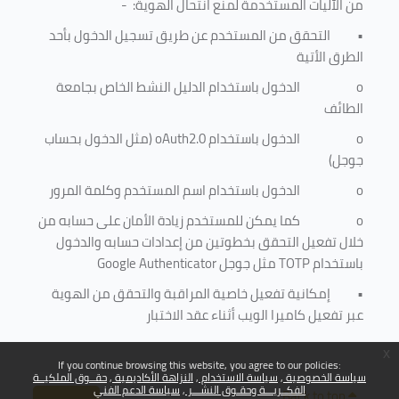
من الآليات المستخدمة لمنع
انتحال الهوية
: -
•
التحقق من المستخدم عن طريق تسجيل الدخول بأحد
الطرق الأتية
o
الدخول باستخدام الدليل النشط الخاص بجامعة
الطائف
o
الدخول باستخدام
oAuth2.0
(مثل الدخول بحساب
جوجل)
o
الدخول باستخدام اسم المستخدم وكلمة المرور
o
كما يمكن للمستخدم زيادة الأمان على حسابه من
خلال تفعيل التحقق بخطوتين من إعدادات حسابه والدخول
باستخدام
TOTP
مثل جوجل
Google Authenticator
•
إمكانية تفعيل خاصية المراقبة والتحقق من الهوية
عبر تفعيل كاميرا الويب أثناء عقد الاختبار
x
If you continue browsing this website, you agree to our policies:
سياسة الخصوصية
سياسة الاستخدام
النزاهة الأكاديمية
حقــوق الملكيــة
الفكــريـــة وحقـوق النشـــر
سياسة الدعم الفني
Back to top