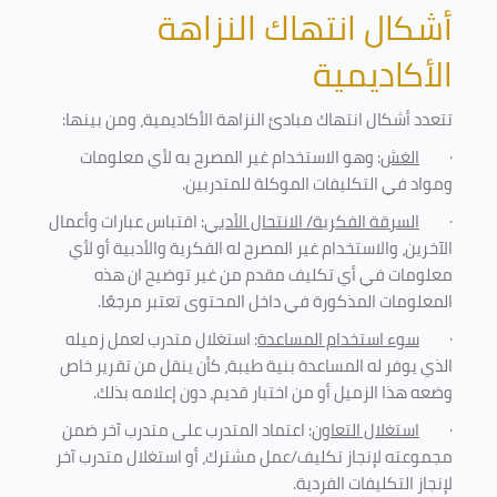
أشكال انتهاك النزاهة
الأكاديمية
تتعدد أشكال انتهاك مبادئ النزاهة الأكاديمية، ومن بينها
:
·
الغش
: وهو الاستخدام غير المصرح به لأي معلومات
ومواد في التكليفات
الموكلة للمتدربين
.
·
السرقة الفكرية/ الانتحال الأدبي
: اقتباس عبارات وأعمال
الآخرين، والاستخدام غير المصرح له الفكرية والأدبية أو لأي
معلومات في أي تكليف مقدم من غير توضيح ان هذه
المعلومات المذكورة في داخل المحتوى تعتبر مرجعًا
.
·
سوء استخدام المساعدة
: استغلال متدرب لعمل زميله
الذي يوفر له المساعدة بنية طيبة، كأن ينقل من تقرير خاص
وضعه هذا الزميل أو من اختبار قديم، دون إعلامه بذلك
.
·
استغلال التعاون
: اعتماد المتدرب على متدرب آخر ضمن
مجموعته لإنجاز تكليف/عمل مشترك، أو استغلال متدرب آخر
لإنجاز
التكليفات الفردية
.