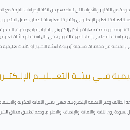
ة من التقارير والأدوات التي تساعدهم من اتخاذ الإجراءات اللازمة مع المتد
 لعمادة التعليم الإلكتروني وتقنية المعلومات لضمان حصول المتدربين ع
ية لتقديمه عبر منصة مهارات بشكل إلكتروني باحترام مبادئ حقوق الملكية
تي يتم استخدامها في إعداد الدورة التدريبية في حال استخدام كائنات تعليم
على المنصة من محاضرات مسجلة أو بنوك أسئلة الاختبار أو كائنات تعليم
يمية فــي بيئــة التعـــليــم الإلـكتــر
امعة الطائف وعبر الأنظمة الإلكترونية، فهي تعني الأمانة الفكرية والاست
 يسودهُ روح الثقة، والأمانة، والإنصاف، والاحترام، ودعم تطبيق ميثاق الش