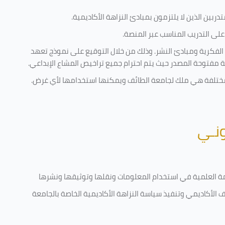
ربين الذين لا يلتزمون بمبادئ النزاهة الأكاديمية.
لى التدريب المناسب عبر المنصة.
 الفكرية ومبادئ النشر. وذلك من خلال التوقيع على نموذج تعهد
ية مفتوحة المصدر حيث يتم احترام جميع تراخيص المشاع الإبداعي.
ية مختلفة هي ملك لجامعة الطائف ويمكنها استخدامها لأي غرض
.
ونـي
قامة العلمية في استخدام المعلومات ونقلها وتوثيقها ونشرها
رف الأكاديمي وتنفيذ سياسة النزاهة الأكاديمية الخاصة بالجامعة