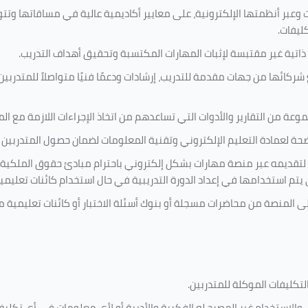
 وعبر أنظمتها الإلكترونية، على معايير أكاديمية عالية في مساقاتها وتت
كليفات.
 ذاتية غير مقتبسة لإثبات المهارات المكتسبة وتحقيق أهداف التدريب.
ركائها من جهات مقدمة للتدريب، إرشادات ودعمًا فنيًا متواصلاً للمتدربين
ة من التقارير والأدوات التي تساعدهم من اتخاذ الإجراءات اللازمة مع المتد
 لعمادة التعليم الإلكتروني وتقنية المعلومات لضمان حصول المتدربين ع
ية لتقديمه عبر منصة مهارات بشكل إلكتروني باحترام مبادئ حقوق الملكية
تي يتم استخدامها في إعداد الدورة التدريبية في حال استخدام كائنات تعليم
على المنصة من محاضرات مسجلة أو بنوك أسئلة الاختبار أو كائنات تعليم
لتكليفات
الموكلة للمتدربين
.
ين، والاستخدام غير المصرح له الفكرية والأدبية أو لأي معلومات في أي ت