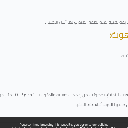
قة تقنية لمنع تصفح المتدرب لها أثناء الاختبار.
هوية
:
تية
فعيل التحقق بخطوتين من إعدادات حسابه والدخول باستخدام
TOTP
مثل جو
ميرا الويب أثناء عقد الاختبار
If you continue browsing this website, you agree to our policies: