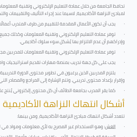
تحافظ الجامعة من خلال عمادة التعليم الإلكتروني وتقنية المعلومات
لمبادئ النزاهة الأكاديمية، لاسيما عند إجراء التأليف والتقييمات والت
·
يجب أن تكون الأعمال المقدمة للتقييم من طرف المتدرب أعمالًا
·
توفر عمادة التعليم الإلكتروني وتقنية المعلومات وكذلك جميع ش
وإدراكهم أن عدم الالتزام بها يُشكل سوء سلوك أكاديمي.
·
توفر عمادة التعليم الإلكتروني وتقنية المعلومات للمدربين مجموع
·
يجب على كل جهة تدريب بمنصة مهارات تقديم استراتيجيات واضحة
·
يلتزم المدربين الذين يرغبون في تطوير محتوى الدورة التدريب
وإقرار بإعداد محتوى تدريبي. وتتم الإشارة إلى المراجع والمصادر ال
·
كما يقر المدرب بجامعة الطائف أن كل محتوى إلكتروني يُنتج 
أشكال انتهاك النزاهة الأكاديمية
تتعدد أشكال انتهاك مبادئ النزاهة الأكاديمية، ومن بينها
:
·
الغش
: وهو الاستخدام غير المصرح به لأي معلومات ومواد في ا
·
السرقة الفكرية/ الانتحال الأدبي
: اقتباس عبارات وأعمال الآخر