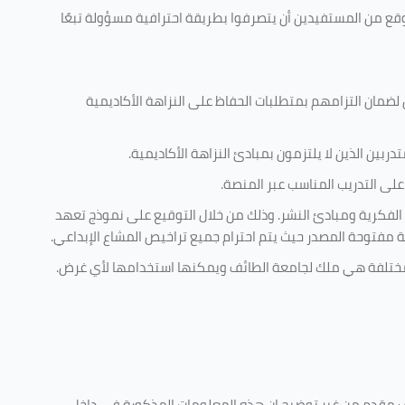
وقع من المستفيدين أن يتصرفوا بطريقة احترافية مسؤولة تبعًا
 لضمان التزامهم بمتطلبات الحفاظ على النزاهة الأكاديمية
ربين الذين لا يلتزمون بمبادئ النزاهة الأكاديمية.
لى التدريب المناسب عبر المنصة.
 الفكرية ومبادئ النشر. وذلك من خلال التوقيع على نموذج تعهد
ية مفتوحة المصدر حيث يتم احترام جميع تراخيص المشاع الإبداعي.
ية مختلفة هي ملك لجامعة الطائف ويمكنها استخدامها لأي غرض
.
كليف مقدم من غير توضيح ان هذه المعلومات المذكورة في داخل