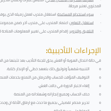
المحتوى تعتبر مرجعًا
.
·
سوء استخدام المساعدة
: استغلال متدرب لعمل زميله الذي يوفر
·
استغلال التعاون
: اعتماد المتدرب على متدرب آخر ضمن مجموعته 
·
التلفيق والتزوير
: إقدام المتدرب على تغيير المعلومات المتاحة ل
الإجراءات التأديبية
:
في حالة انتحال الهوية أو الغش يحق للجنة التأديب بعد تثبتها من المخا
o
التنبيه شفهياً وتوثيق ذلك بتعهد خطي أو الإنذار كتابة.
o
التوقيف المؤقت للحساب والحرمان من التمتع بخدمات المنص
o
إلغاء اختبار الدورة في حالات الغش.
o
حذف الحساب وجميع إنجازاته وشهاداته من المنصة
o
تحرير محضر تفصيلي بجميع ما حدث مع ارفاق الأدلة ان وجدت
o
الحفاظ على سرية الحالة.