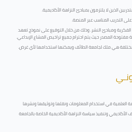
ربين الذين لا يلتزمون بمبادئ النزاهة الأكاديمية.
لى التدريب المناسب عبر المنصة.
 الفكرية ومبادئ النشر. وذلك من خلال التوقيع على نموذج تعهد
ية مفتوحة المصدر حيث يتم احترام جميع تراخيص المشاع الإبداعي.
ية مختلفة هي ملك لجامعة الطائف ويمكنها استخدامها لأي غرض
.
ونـي
قامة العلمية في استخدام المعلومات ونقلها وتوثيقها ونشرها
رف الأكاديمي وتنفيذ سياسة النزاهة الأكاديمية الخاصة بالجامعة