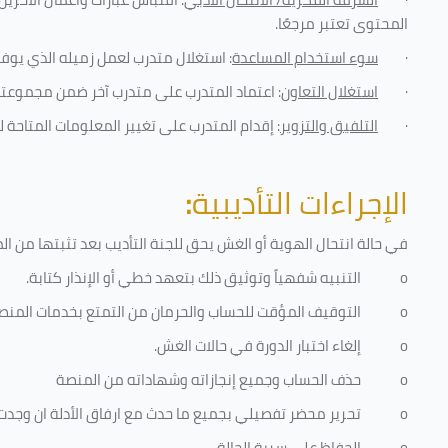
المحتوى تعتبر مرجعًا
.
·
سوء استخدام المساعدة
: استغلال متدرب لعمل زميله الذي يوفر
·
استغلال التعاون
: اعتماد المتدرب على متدرب آخر ضمن مجموعته 
·
التلفيق والتزوير
: إقدام المتدرب على تغيير المعلومات المتاحة ل
الإجراءات التأديبية
:
في حالة انتحال الهوية أو الغش يحق للجنة التأديب بعد تثبتها من المخا
o
التنبيه شفهياً وتوثيق ذلك بتعهد خطي أو الإنذار كتابة.
o
التوقيف المؤقت للحساب والحرمان من التمتع بخدمات المنص
o
إلغاء اختبار الدورة في حالات الغش.
o
حذف الحساب وجميع إنجازاته وشهاداته من المنصة
o
تحرير محضر تفصيلي بجميع ما حدث مع ارفاق الأدلة ان وجدت
o
الحفاظ على سرية الحالة.