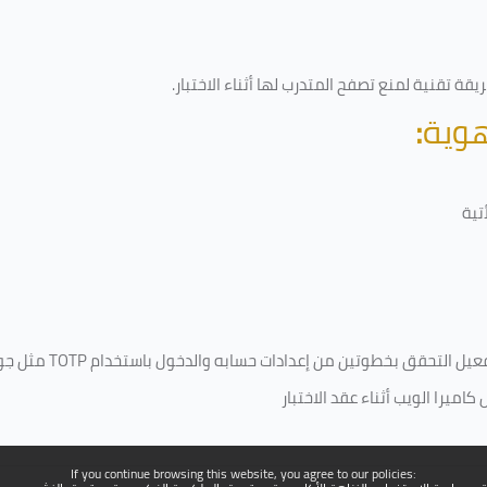
قة تقنية لمنع تصفح المتدرب لها أثناء الاختبار.
هوية
:
تية
فعيل التحقق بخطوتين من إعدادات حسابه والدخول باستخدام
TOTP
مثل جو
ميرا الويب أثناء عقد الاختبار
If you continue browsing this website, you agree to our policies: