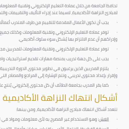
تحافظ الجامعة من خلال عمادة التعليم الإلكتروني وتقنية المعلومات
لمبادئ النزاهة الأكاديمية، لاسيما عند إجراء التأليف والتقييمات والت
·
يجب أن تكون الأعمال المقدمة للتقييم من طرف المتدرب أعمالًا
·
توفر عمادة التعليم الإلكتروني وتقنية المعلومات وكذلك جميع ش
وإدراكهم أن عدم الالتزام بها يُشكل سوء سلوك أكاديمي.
·
توفر عمادة التعليم الإلكتروني وتقنية المعلومات للمدربين مجموع
·
يجب على كل جهة تدريب بمنصة مهارات تقديم استراتيجيات واضحة
·
يلتزم المدربين الذين يرغبون في تطوير محتوى الدورة التدريب
وإقرار بإعداد محتوى تدريبي. وتتم الإشارة إلى المراجع والمصادر ال
·
كما يقر المدرب بجامعة الطائف أن كل محتوى إلكتروني يُنتج 
أشكال انتهاك النزاهة الأكاديمية
تتعدد أشكال انتهاك مبادئ النزاهة الأكاديمية، ومن بينها
:
·
الغش
: وهو الاستخدام غير المصرح به لأي معلومات ومواد في ا
·
السرقة الفكرية/ الانتحال الأدبي
: اقتباس عبارات وأعمال الآخر