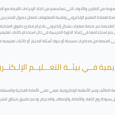
ة من التقارير والأدوات التي تساعدهم من اتخاذ الإجراءات اللازمة مع المتد
 لعمادة التعليم الإلكتروني وتقنية المعلومات لضمان حصول المتدربين ع
ية لتقديمه عبر منصة مهارات بشكل إلكتروني باحترام مبادئ حقوق الملكية
تي يتم استخدامها في إعداد الدورة التدريبية في حال استخدام كائنات تعليم
على المنصة من محاضرات مسجلة أو بنوك أسئلة الاختبار أو كائنات تعليم
يمية فــي بيئــة التعـــليــم الإلـكتــر
امعة الطائف وعبر الأنظمة الإلكترونية، فهي تعني الأمانة الفكرية والاست
 يسودهُ روح الثقة، والأمانة، والإنصاف، والاحترام، ودعم تطبيق ميثاق الش