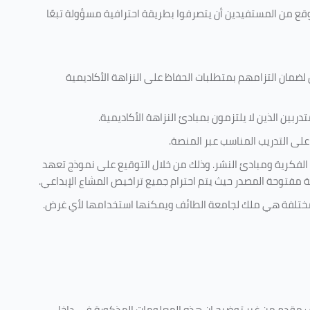
وقع من المستفيدين أن يتصرفوا بطريقة احترافية مسؤولة تبعًا
 لضمان التزامهم بمتطلبات الحفاظ على النزاهة الأكاديمية
ربين الذين لا يلتزمون بمبادئ النزاهة الأكاديمية.
لى التدريب المناسب عبر المنصة.
 الفكرية ومبادئ النشر. وذلك من خلال التوقيع على نموذج تعهد
ية مفتوحة المصدر حيث يتم احترام جميع تراخيص المشاع الإبداعي.
ية مختلفة هي ملك لجامعة الطائف ويمكنها استخدامها لأي غرض
.
كليف مقدم من غير توضيح ان هذه المعلومات المذكورة في داخل