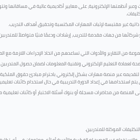
 وعبر أنظمتها الإلكترونية، على معايير أكاديمية عالية في مساقاتها وتت
كليفات.
 ذاتية غير مقتبسة لإثبات المهارات المكتسبة وتحقيق أهداف التدريب.
ركائها من جهات مقدمة للتدريب، إرشادات ودعمًا فنيًا متواصلاً للمتدربين
ة من التقارير والأدوات التي تساعدهم من اتخاذ الإجراءات اللازمة مع المتد
 لعمادة التعليم الإلكتروني وتقنية المعلومات لضمان حصول المتدربين ع
ية لتقديمه عبر منصة مهارات بشكل إلكتروني باحترام مبادئ حقوق الملكية
تي يتم استخدامها في إعداد الدورة التدريبية في حال استخدام كائنات تعليم
على المنصة من محاضرات مسجلة أو بنوك أسئلة الاختبار أو كائنات تعليم
لتكليفات
الموكلة للمتدربين
.
ين، والاستخدام غير المصرح له الفكرية والأدبية أو لأي معلومات في أي ت