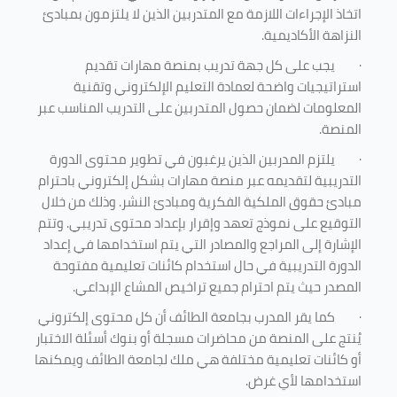
اتخاذ الإجراءات اللازمة مع المتدربين الذين لا يلتزمون بمبادئ
النزاهة الأكاديمية.
·
يجب على كل جهة تدريب بمنصة مهارات تقديم
استراتيجيات واضحة لعمادة التعليم الإلكتروني وتقنية
المعلومات لضمان حصول المتدربين على التدريب المناسب عبر
المنصة.
·
يلتزم المدربين الذين يرغبون في تطوير محتوى الدورة
التدريبية لتقديمه عبر منصة مهارات بشكل إلكتروني باحترام
مبادئ حقوق الملكية الفكرية ومبادئ النشر. وذلك من خلال
التوقيع على نموذج تعهد وإقرار بإعداد محتوى تدريبي. وتتم
الإشارة إلى المراجع والمصادر التي يتم استخدامها في إعداد
الدورة التدريبية في حال استخدام كائنات تعليمية مفتوحة
المصدر حيث يتم احترام جميع تراخيص المشاع الإبداعي.
·
كما يقر المدرب بجامعة الطائف أن كل محتوى إلكتروني
يُنتج على المنصة من محاضرات مسجلة أو بنوك أسئلة الاختبار
أو كائنات تعليمية مختلفة هي ملك لجامعة الطائف ويمكنها
استخدامها لأي غرض
.