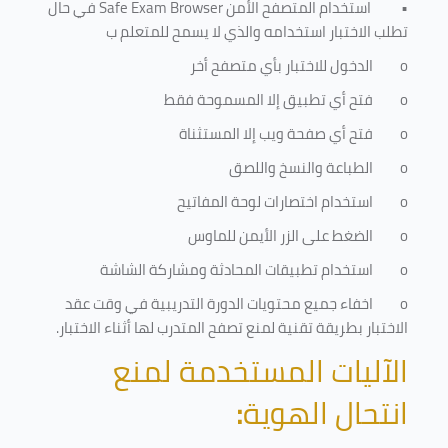
•
استخدام المتصفح الأمن
Safe Exam Browser
في حال
تطلب الاختبار استخدامه والذي لا يسمح للمتعلم ب
o
الدخول للاختبار بأي متصفح أخر
o
فتح أي تطبيق إلا المسموحة فقط
o
فتح أي صفحة ويب إلا المستثناة
o
الطباعة والنسخ واللصق
o
استخدام اختصارات لوحة المفاتيح
o
الضغط على الزر الأيمن للماوس
o
استخدام تطبيقات المحادثة ومشاركة الشاشة
o
اخفاء جميع محتويات الدورة التدريبية في وقت عقد
الاختبار بطريقة تقنية لمنع تصفح المتدرب لها أثناء الاختبار.
الآليات المستخدمة لمنع
انتحال الهوية
: