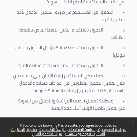
من الآليات المستخدمة لمنع
انتحال الهوية
: -
•
التحقق من المستخدم عن طريق تسجيل الدخول بأحد
الطرق الأتية
o
الدخول باستخدام الدليل النشط الخاص بجامعة
الطائف
o
الدخول باستخدام
oAuth2.0
(مثل الدخول بحساب
جوجل)
o
الدخول باستخدام اسم المستخدم وكلمة المرور
o
كما يمكن للمستخدم زيادة الأمان على حسابه من
خلال تفعيل التحقق بخطوتين من إعدادات حسابه والدخول
باستخدام
TOTP
مثل جوجل
Google Authenticator
•
إمكانية تفعيل خاصية المراقبة والتحقق من الهوية
عبر تفعيل كاميرا الويب أثناء عقد الاختبار
x
If you continue browsing this website, you agree to our policies:
سياسة الخصوصية
سياسة الاستخدام
النزاهة الأكاديمية
حقــوق الملكيــة
الفكــريـــة وحقـوق النشـــر
سياسة الدعم الفني
Back to top