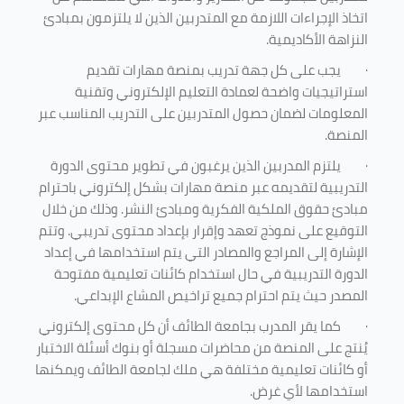
اتخاذ الإجراءات اللازمة مع المتدربين الذين لا يلتزمون بمبادئ
النزاهة الأكاديمية.
·
يجب على كل جهة تدريب بمنصة مهارات تقديم
استراتيجيات واضحة لعمادة التعليم الإلكتروني وتقنية
المعلومات لضمان حصول المتدربين على التدريب المناسب عبر
المنصة.
·
يلتزم المدربين الذين يرغبون في تطوير محتوى الدورة
التدريبية لتقديمه عبر منصة مهارات بشكل إلكتروني باحترام
مبادئ حقوق الملكية الفكرية ومبادئ النشر. وذلك من خلال
التوقيع على نموذج تعهد وإقرار بإعداد محتوى تدريبي. وتتم
الإشارة إلى المراجع والمصادر التي يتم استخدامها في إعداد
الدورة التدريبية في حال استخدام كائنات تعليمية مفتوحة
المصدر حيث يتم احترام جميع تراخيص المشاع الإبداعي.
·
كما يقر المدرب بجامعة الطائف أن كل محتوى إلكتروني
يُنتج على المنصة من محاضرات مسجلة أو بنوك أسئلة الاختبار
أو كائنات تعليمية مختلفة هي ملك لجامعة الطائف ويمكنها
استخدامها لأي غرض
.