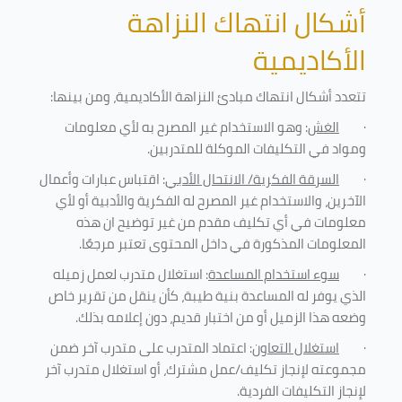
أشكال انتهاك النزاهة
الأكاديمية
تتعدد أشكال انتهاك مبادئ النزاهة الأكاديمية، ومن بينها
:
·
الغش
: وهو الاستخدام غير المصرح به لأي معلومات
ومواد في التكليفات
الموكلة للمتدربين
.
·
السرقة الفكرية/ الانتحال الأدبي
: اقتباس عبارات وأعمال
الآخرين، والاستخدام غير المصرح له الفكرية والأدبية أو لأي
معلومات في أي تكليف مقدم من غير توضيح ان هذه
المعلومات المذكورة في داخل المحتوى تعتبر مرجعًا
.
·
سوء استخدام المساعدة
: استغلال متدرب لعمل زميله
الذي يوفر له المساعدة بنية طيبة، كأن ينقل من تقرير خاص
وضعه هذا الزميل أو من اختبار قديم، دون إعلامه بذلك
.
·
استغلال التعاون
: اعتماد المتدرب على متدرب آخر ضمن
مجموعته لإنجاز تكليف/عمل مشترك، أو استغلال متدرب آخر
لإنجاز
التكليفات الفردية
.