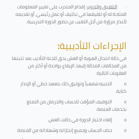
·
التلفيق والتزوير
: إقدام المتدرب على تغيير المعلومات
المتاحة له أو تلفيقها في تكليف أو عمل رئيسي، أو تقديمه
لأعذار مزوّرة من أجل التغيب عن حضور الدورة التدريبية
.
الإجراءات التأديبية
:
في حالة انتحال الهوية أو الغش يحق للجنة التأديب بعد تثبتها
من المخالفات المحالة إليها، الإيقاع بواحدة أو أكثر من
العقوبات التالية:
o
التنبيه شفهياً وتوثيق ذلك بتعهد خطي أو الإنذار
كتابة.
o
التوقيف المؤقت للحساب والحرمان من التمتع
بخدمات المنصة
.
o
إلغاء اختبار الدورة في حالات الغش.
o
حذف الحساب وجميع إنجازاته وشهاداته من المنصة