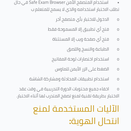
•
استخدام المتصفح الأمن
Safe Exam Browser
في حال
تطلب الاختبار استخدامه والذي لا يسمح للمتعلم ب
o
الدخول للاختبار بأي متصفح أخر
o
فتح أي تطبيق إلا المسموحة فقط
o
فتح أي صفحة ويب إلا المستثناة
o
الطباعة والنسخ واللصق
o
استخدام اختصارات لوحة المفاتيح
o
الضغط على الزر الأيمن للماوس
o
استخدام تطبيقات المحادثة ومشاركة الشاشة
o
اخفاء جميع محتويات الدورة التدريبية في وقت عقد
الاختبار بطريقة تقنية لمنع تصفح المتدرب لها أثناء الاختبار.
الآليات المستخدمة لمنع
انتحال الهوية
: