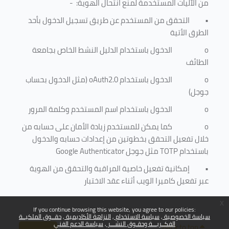
من الآليات المستخدمة لمنع
انتحال الهوية
: -
•
التحقق من المستخدم عن طريق تسجيل الدخول بأحد
الطرق الأتية
o
الدخول باستخدام الدليل النشط الخاص بجامعة
الطائف
o
الدخول باستخدام
oAuth2.0
(مثل الدخول بحساب
جوجل)
o
الدخول باستخدام اسم المستخدم وكلمة المرور
o
كما يمكن للمستخدم زيادة الأمان على حسابه من
خلال تفعيل التحقق بخطوتين من إعدادات حسابه والدخول
باستخدام
TOTP
مثل جوجل
Google Authenticator
•
إمكانية تفعيل خاصية المراقبة والتحقق من الهوية
عبر تفعيل كاميرا الويب أثناء عقد الاختبار
x
If you continue browsing this website, you agree to our policies:
سياسة الخصوصية
سياسة الاستخدام
النزاهة الأكاديمية
حقــوق الملكيــة
الفكــريـــة وحقـوق النشـــر
سياسة الدعم الفني
Back to top