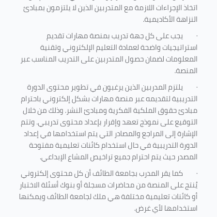
اتخاذ الإجراءات اللازمة مع المتدربين الذين لا يلتزمون بمبادئ
النزاهة الأكاديمية.
·
يجب على كل جهة تدريب بمنصة مهارات تقديم
استراتيجيات واضحة لعمادة التعليم الإلكتروني وتقنية
المعلومات لضمان حصول المتدربين على التدريب المناسب عبر
المنصة.
·
يلتزم المدربين الذين يرغبون في تطوير محتوى الدورة
التدريبية لتقديمه عبر منصة مهارات بشكل إلكتروني باحترام
مبادئ حقوق الملكية الفكرية ومبادئ النشر. وذلك من خلال
التوقيع على نموذج تعهد وإقرار بإعداد محتوى تدريبي. وتتم
الإشارة إلى المراجع والمصادر التي يتم استخدامها في إعداد
الدورة التدريبية في حال استخدام كائنات تعليمية مفتوحة
المصدر حيث يتم احترام جميع تراخيص المشاع الإبداعي.
·
كما يقر المدرب بجامعة الطائف أن كل محتوى إلكتروني
يُنتج على المنصة من محاضرات مسجلة أو بنوك أسئلة الاختبار
أو كائنات تعليمية مختلفة هي ملك لجامعة الطائف ويمكنها
استخدامها لأي غرض
.