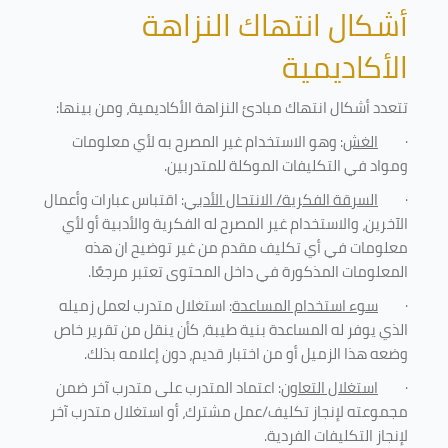
أشكال انتهاك النزاهة
الأكاديمية
تتعدد أشكال انتهاك مبادئ النزاهة الأكاديمية، ومن بينها
:
·
الغش
: وهو الاستخدام غير المصرح به لأي معلومات
ومواد في التكليفات
الموكلة للمتدربين
.
·
السرقة الفكرية/ الانتحال الأدبي
: اقتباس عبارات وأعمال
الآخرين، والاستخدام غير المصرح له الفكرية والأدبية أو لأي
معلومات في أي تكليف مقدم من غير توضيح ان هذه
المعلومات المذكورة في داخل المحتوى تعتبر مرجعًا
.
·
سوء استخدام المساعدة
: استغلال متدرب لعمل زميله
الذي يوفر له المساعدة بنية طيبة، كأن ينقل من تقرير خاص
وضعه هذا الزميل أو من اختبار قديم، دون إعلامه بذلك
.
·
استغلال التعاون
: اعتماد المتدرب على متدرب آخر ضمن
مجموعته لإنجاز تكليف/عمل مشترك، أو استغلال متدرب آخر
لإنجاز
التكليفات الفردية
.