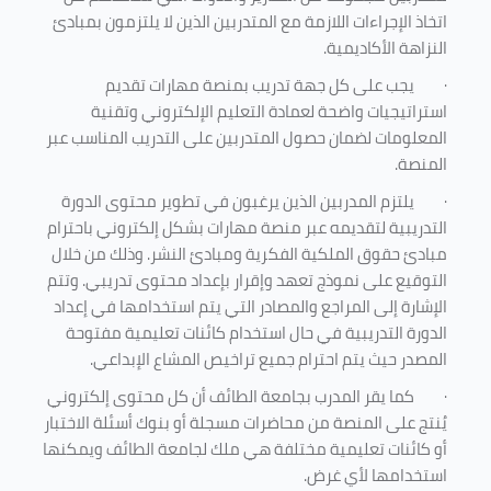
اتخاذ الإجراءات اللازمة مع المتدربين الذين لا يلتزمون بمبادئ
النزاهة الأكاديمية.
·
يجب على كل جهة تدريب بمنصة مهارات تقديم
استراتيجيات واضحة لعمادة التعليم الإلكتروني وتقنية
المعلومات لضمان حصول المتدربين على التدريب المناسب عبر
المنصة.
·
يلتزم المدربين الذين يرغبون في تطوير محتوى الدورة
التدريبية لتقديمه عبر منصة مهارات بشكل إلكتروني باحترام
مبادئ حقوق الملكية الفكرية ومبادئ النشر. وذلك من خلال
التوقيع على نموذج تعهد وإقرار بإعداد محتوى تدريبي. وتتم
الإشارة إلى المراجع والمصادر التي يتم استخدامها في إعداد
الدورة التدريبية في حال استخدام كائنات تعليمية مفتوحة
المصدر حيث يتم احترام جميع تراخيص المشاع الإبداعي.
·
كما يقر المدرب بجامعة الطائف أن كل محتوى إلكتروني
يُنتج على المنصة من محاضرات مسجلة أو بنوك أسئلة الاختبار
أو كائنات تعليمية مختلفة هي ملك لجامعة الطائف ويمكنها
استخدامها لأي غرض
.