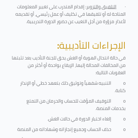
·
التلفيق والتزوير
: إقدام المتدرب على تغيير المعلومات
المتاحة له أو تلفيقها في تكليف أو عمل رئيسي، أو تقديمه
لأعذار مزوّرة من أجل التغيب عن حضور الدورة التدريبية
.
الإجراءات التأديبية
:
في حالة انتحال الهوية أو الغش يحق للجنة التأديب بعد تثبتها
من المخالفات المحالة إليها، الإيقاع بواحدة أو أكثر من
العقوبات التالية:
o
التنبيه شفهياً وتوثيق ذلك بتعهد خطي أو الإنذار
كتابة.
o
التوقيف المؤقت للحساب والحرمان من التمتع
بخدمات المنصة
.
o
إلغاء اختبار الدورة في حالات الغش.
o
حذف الحساب وجميع إنجازاته وشهاداته من المنصة