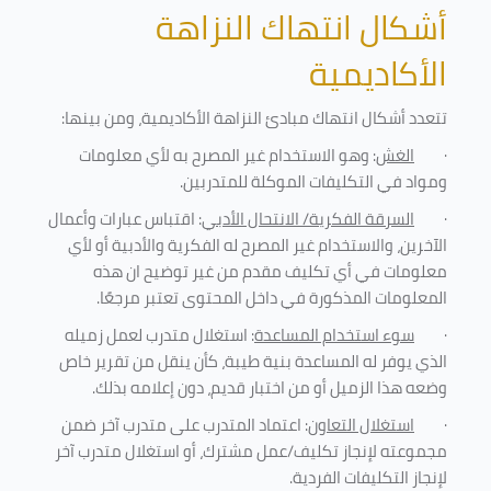
أشكال انتهاك النزاهة
الأكاديمية
تتعدد أشكال انتهاك مبادئ النزاهة الأكاديمية، ومن بينها
:
·
الغش
: وهو الاستخدام غير المصرح به لأي معلومات
ومواد في التكليفات
الموكلة للمتدربين
.
·
السرقة الفكرية/ الانتحال الأدبي
: اقتباس عبارات وأعمال
الآخرين، والاستخدام غير المصرح له الفكرية والأدبية أو لأي
معلومات في أي تكليف مقدم من غير توضيح ان هذه
المعلومات المذكورة في داخل المحتوى تعتبر مرجعًا
.
·
سوء استخدام المساعدة
: استغلال متدرب لعمل زميله
الذي يوفر له المساعدة بنية طيبة، كأن ينقل من تقرير خاص
وضعه هذا الزميل أو من اختبار قديم، دون إعلامه بذلك
.
·
استغلال التعاون
: اعتماد المتدرب على متدرب آخر ضمن
مجموعته لإنجاز تكليف/عمل مشترك، أو استغلال متدرب آخر
لإنجاز
التكليفات الفردية
.