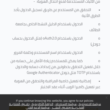
من الآليات المستخدمة لمنع
انتحال الهوية
: -
•
التحقق من المستخدم عن طريق تسجيل الدخول بأحد
الطرق الأتية
o
الدخول باستخدام الدليل النشط الخاص بجامعة
الطائف
o
الدخول باستخدام
oAuth2.0
(مثل الدخول بحساب
جوجل)
o
الدخول باستخدام اسم المستخدم وكلمة المرور
o
كما يمكن للمستخدم زيادة الأمان على حسابه من
خلال تفعيل التحقق بخطوتين من إعدادات حسابه والدخول
باستخدام
TOTP
مثل جوجل
Google Authenticator
•
إمكانية تفعيل خاصية المراقبة والتحقق من الهوية
عبر تفعيل كاميرا الويب أثناء عقد الاختبار
x
If you continue browsing this website, you agree to our policies:
سياسة الخصوصية
سياسة الاستخدام
النزاهة الأكاديمية
حقــوق الملكيــة
الفكــريـــة وحقـوق النشـــر
سياسة الدعم الفني
Back to top