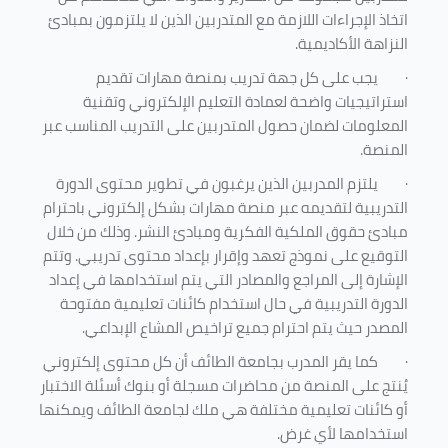
اتخاذ الإجراءات اللازمة مع المتدربين الذين لا يلتزمون بمبادئ
النزاهة الأكاديمية.
·
يجب على كل جهة تدريب بمنصة مهارات تقديم
استراتيجيات واضحة لعمادة التعليم الإلكتروني وتقنية
المعلومات لضمان حصول المتدربين على التدريب المناسب عبر
المنصة.
·
يلتزم المدربين الذين يرغبون في تطوير محتوى الدورة
التدريبية لتقديمه عبر منصة مهارات بشكل إلكتروني باحترام
مبادئ حقوق الملكية الفكرية ومبادئ النشر. وذلك من خلال
التوقيع على نموذج تعهد وإقرار بإعداد محتوى تدريبي. وتتم
الإشارة إلى المراجع والمصادر التي يتم استخدامها في إعداد
الدورة التدريبية في حال استخدام كائنات تعليمية مفتوحة
المصدر حيث يتم احترام جميع تراخيص المشاع الإبداعي.
·
كما يقر المدرب بجامعة الطائف أن كل محتوى إلكتروني
يُنتج على المنصة من محاضرات مسجلة أو بنوك أسئلة الاختبار
أو كائنات تعليمية مختلفة هي ملك لجامعة الطائف ويمكنها
استخدامها لأي غرض
.