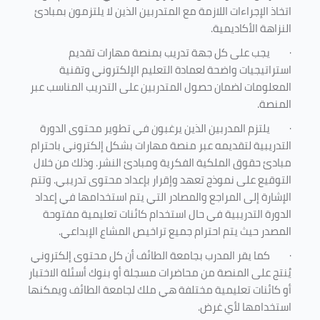
اتخاذ الإجراءات اللازمة مع المتدربين الذين لا يلتزمون بمبادئ
النزاهة الأكاديمية.
·
يجب على كل جهة تدريب بمنصة مهارات تقديم
استراتيجيات واضحة لعمادة التعليم الإلكتروني وتقنية
المعلومات لضمان حصول المتدربين على التدريب المناسب عبر
المنصة.
·
يلتزم المدربين الذين يرغبون في تطوير محتوى الدورة
التدريبية لتقديمه عبر منصة مهارات بشكل إلكتروني باحترام
مبادئ حقوق الملكية الفكرية ومبادئ النشر. وذلك من خلال
التوقيع على نموذج تعهد وإقرار بإعداد محتوى تدريبي. وتتم
الإشارة إلى المراجع والمصادر التي يتم استخدامها في إعداد
الدورة التدريبية في حال استخدام كائنات تعليمية مفتوحة
المصدر حيث يتم احترام جميع تراخيص المشاع الإبداعي.
·
كما يقر المدرب بجامعة الطائف أن كل محتوى إلكتروني
يُنتج على المنصة من محاضرات مسجلة أو بنوك أسئلة الاختبار
أو كائنات تعليمية مختلفة هي ملك لجامعة الطائف ويمكنها
استخدامها لأي غرض
.