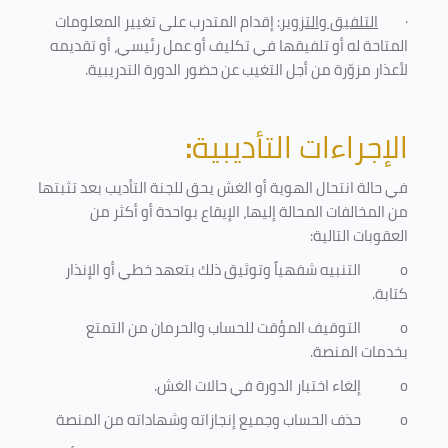
·
التلفيق والتزوير
: إقدام المتدرب على تغيير المعلومات
المتاحة له أو تلفيقها في تكليف أو عمل رئيسي، أو تقديمه
لأعذار مزوّرة من أجل التغيب عن حضور الدورة التدريبية
.
الإجراءات التأديبية
:
في حالة انتحال الهوية أو الغش يحق للجنة التأديب بعد تثبتها
من المخالفات المحالة إليها، الإيقاع بواحدة أو أكثر من
العقوبات التالية:
o
التنبيه شفهياً وتوثيق ذلك بتعهد خطي أو الإنذار
كتابة.
o
التوقيف المؤقت للحساب والحرمان من التمتع
بخدمات المنصة
.
o
إلغاء اختبار الدورة في حالات الغش.
o
حذف الحساب وجميع إنجازاته وشهاداته من المنصة