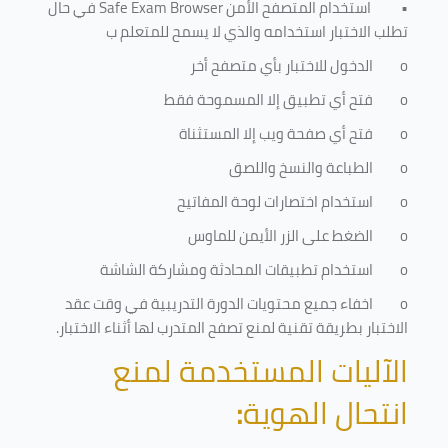
•
استخدام المتصفح الأمن
Safe Exam Browser
في حال
تطلب الاختبار استخدامه والذي لا يسمح للمتعلم ب
o
الدخول للاختبار بأي متصفح أخر
o
فتح أي تطبيق إلا المسموحة فقط
o
فتح أي صفحة ويب إلا المستثناة
o
الطباعة والنسخ واللصق
o
استخدام اختصارات لوحة المفاتيح
o
الضغط على الزر الأيمن للماوس
o
استخدام تطبيقات المحادثة ومشاركة الشاشة
o
اخفاء جميع محتويات الدورة التدريبية في وقت عقد
الاختبار بطريقة تقنية لمنع تصفح المتدرب لها أثناء الاختبار.
الآليات المستخدمة لمنع
انتحال الهوية
: