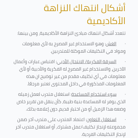
أشكال انتهاك النزاهة
الأكاديمية
تتعدد أشكال انتهاك مبادئ النزاهة الأكاديمية، ومن بينها
:
·
الغش
: وهو الاستخدام غير المصرح به لأي معلومات
ومواد في التكليفات
الموكلة للمتدربين
.
·
السرقة الفكرية/ الانتحال الأدبي
: اقتباس عبارات وأعمال
الآخرين، والاستخدام غير المصرح له الفكرية والأدبية أو لأي
معلومات في أي تكليف مقدم من غير توضيح ان هذه
المعلومات المذكورة في داخل المحتوى تعتبر مرجعًا
.
·
سوء استخدام المساعدة
: استغلال متدرب لعمل زميله
الذي يوفر له المساعدة بنية طيبة، كأن ينقل من تقرير خاص
وضعه هذا الزميل أو من اختبار قديم، دون إعلامه بذلك
.
·
استغلال التعاون
: اعتماد المتدرب على متدرب آخر ضمن
مجموعته لإنجاز تكليف/عمل مشترك، أو استغلال متدرب آخر
لإنجاز
التكليفات الفردية
.