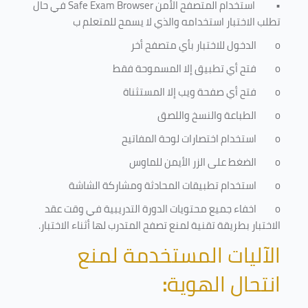
•
استخدام المتصفح الأمن
Safe Exam Browser
في حال
تطلب الاختبار استخدامه والذي لا يسمح للمتعلم ب
o
الدخول للاختبار بأي متصفح أخر
o
فتح أي تطبيق إلا المسموحة فقط
o
فتح أي صفحة ويب إلا المستثناة
o
الطباعة والنسخ واللصق
o
استخدام اختصارات لوحة المفاتيح
o
الضغط على الزر الأيمن للماوس
o
استخدام تطبيقات المحادثة ومشاركة الشاشة
o
اخفاء جميع محتويات الدورة التدريبية في وقت عقد
الاختبار بطريقة تقنية لمنع تصفح المتدرب لها أثناء الاختبار.
الآليات المستخدمة لمنع
انتحال الهوية
: