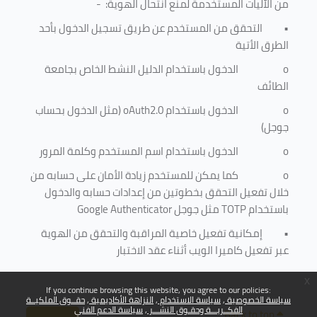
من الآليات المستخدمة لمنع
انتحال الهوية
: -
•
التحقق من المستخدم عن طريق تسجيل الدخول بأحد
الطرق الأتية
o
الدخول باستخدام الدليل النشط الخاص بجامعة
الطائف
o
الدخول باستخدام
oAuth2.0
(مثل الدخول بحساب
جوجل)
o
الدخول باستخدام اسم المستخدم وكلمة المرور
o
كما يمكن للمستخدم زيادة الأمان على حسابه من
خلال تفعيل التحقق بخطوتين من إعدادات حسابه والدخول
باستخدام
TOTP
مثل جوجل
Google Authenticator
•
إمكانية تفعيل خاصية المراقبة والتحقق من الهوية
عبر تفعيل كاميرا الويب أثناء عقد الاختبار
x
If you continue browsing this website, you agree to our policies:
سياسة الخصوصية
سياسة الاستخدام
النزاهة الأكاديمية
حقــوق الملكيــة
الفكــريـــة وحقـوق النشـــر
سياسة الدعم الفني
Back to top