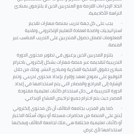
اتخاذ الإجراءات اللازمة مع المتدربين الذين لا يلتزمون بمبادئ
النزاهة الأكاديمية.
·
يجب على كل جهة تدريب بمنصة مهارات تقديم
استراتيجيات واضحة لعمادة التعليم الإلكتروني وتقنية
المعلومات لضمان حصول المتدربين على التدريب المناسب عبر
المنصة.
·
يلتزم المدربين الذين يرغبون في تطوير محتوى الدورة
التدريبية لتقديمه عبر منصة مهارات بشكل إلكتروني باحترام
مبادئ حقوق الملكية الفكرية ومبادئ النشر. وذلك من خلال
التوقيع على نموذج تعهد وإقرار بإعداد محتوى تدريبي. وتتم
الإشارة إلى المراجع والمصادر التي يتم استخدامها في إعداد
الدورة التدريبية في حال استخدام كائنات تعليمية مفتوحة
المصدر حيث يتم احترام جميع تراخيص المشاع الإبداعي.
·
كما يقر المدرب بجامعة الطائف أن كل محتوى إلكتروني
يُنتج على المنصة من محاضرات مسجلة أو بنوك أسئلة الاختبار
أو كائنات تعليمية مختلفة هي ملك لجامعة الطائف ويمكنها
استخدامها لأي غرض
.