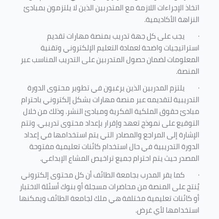
اتخاذ الإجراءات اللازمة مع المتدربين الذين لا يلتزمون بمبادئ
النزاهة الأكاديمية.
·
يجب على كل جهة تدريب بمنصة مهارات تقديم
استراتيجيات واضحة لعمادة التعليم الإلكتروني وتقنية
المعلومات لضمان حصول المتدربين على التدريب المناسب عبر
المنصة.
·
يلتزم المدربين الذين يرغبون في تطوير محتوى الدورة
التدريبية لتقديمه عبر منصة مهارات بشكل إلكتروني باحترام
مبادئ حقوق الملكية الفكرية ومبادئ النشر. وذلك من خلال
التوقيع على نموذج تعهد وإقرار بإعداد محتوى تدريبي. وتتم
الإشارة إلى المراجع والمصادر التي يتم استخدامها في إعداد
الدورة التدريبية في حال استخدام كائنات تعليمية مفتوحة
المصدر حيث يتم احترام جميع تراخيص المشاع الإبداعي.
·
كما يقر المدرب بجامعة الطائف أن كل محتوى إلكتروني
يُنتج على المنصة من محاضرات مسجلة أو بنوك أسئلة الاختبار
أو كائنات تعليمية مختلفة هي ملك لجامعة الطائف ويمكنها
استخدامها لأي غرض
.