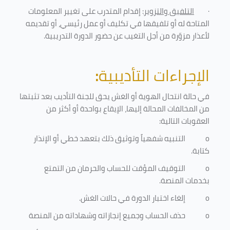
·
التلفيق والتزوير
: إقدام المتدرب على تغيير المعلومات
المتاحة له أو تلفيقها في تكليف أو عمل رئيسي، أو تقديمه
لأعذار مزوّرة من أجل التغيب عن حضور الدورة التدريبية
.
الإجراءات التأديبية
:
في حالة انتحال الهوية أو الغش يحق للجنة التأديب بعد تثبتها
من المخالفات المحالة إليها، الإيقاع بواحدة أو أكثر من
العقوبات التالية:
o
التنبيه شفهياً وتوثيق ذلك بتعهد خطي أو الإنذار
كتابة.
o
التوقيف المؤقت للحساب والحرمان من التمتع
بخدمات المنصة
.
o
إلغاء اختبار الدورة في حالات الغش.
o
حذف الحساب وجميع إنجازاته وشهاداته من المنصة