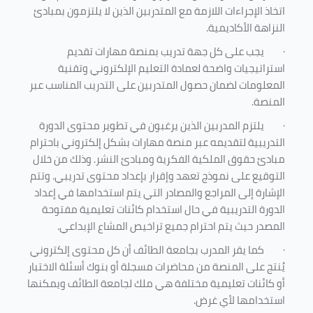
اتخاذ الإجراءات اللازمة مع المتدربين الذين لا يلتزمون بمبادئ
النزاهة الأكاديمية.
·
يجب على كل جهة تدريب بمنصة مهارات تقديم
استراتيجيات واضحة لعمادة التعليم الإلكتروني وتقنية
المعلومات لضمان حصول المتدربين على التدريب المناسب عبر
المنصة.
·
يلتزم المدربين الذين يرغبون في تطوير محتوى الدورة
التدريبية لتقديمه عبر منصة مهارات بشكل إلكتروني باحترام
مبادئ حقوق الملكية الفكرية ومبادئ النشر. وذلك من خلال
التوقيع على نموذج تعهد وإقرار بإعداد محتوى تدريبي. وتتم
الإشارة إلى المراجع والمصادر التي يتم استخدامها في إعداد
الدورة التدريبية في حال استخدام كائنات تعليمية مفتوحة
المصدر حيث يتم احترام جميع تراخيص المشاع الإبداعي.
·
كما يقر المدرب بجامعة الطائف أن كل محتوى إلكتروني
يُنتج على المنصة من محاضرات مسجلة أو بنوك أسئلة الاختبار
أو كائنات تعليمية مختلفة هي ملك لجامعة الطائف ويمكنها
استخدامها لأي غرض
.