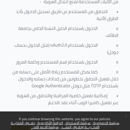
من الآليات المستخدمة لمنع
انتحال الهوية
: -
•
التحقق من المستخدم عن طريق تسجيل الدخول بأحد
الطرق الأتية
o
الدخول باستخدام الدليل النشط الخاص بجامعة
الطائف
o
الدخول باستخدام
oAuth2.0
(مثل الدخول بحساب
جوجل)
o
الدخول باستخدام اسم المستخدم وكلمة المرور
o
كما يمكن للمستخدم زيادة الأمان على حسابه من
خلال تفعيل التحقق بخطوتين من إعدادات حسابه والدخول
باستخدام
TOTP
مثل جوجل
Google Authenticator
•
إمكانية تفعيل خاصية المراقبة والتحقق من الهوية
عبر تفعيل كاميرا الويب أثناء عقد الاختبار
x
If you continue browsing this website, you agree to our policies:
سياسة الخصوصية
سياسة الاستخدام
النزاهة الأكاديمية
حقــوق الملكيــة
الفكــريـــة وحقـوق النشـــر
سياسة الدعم الفني
Back to top