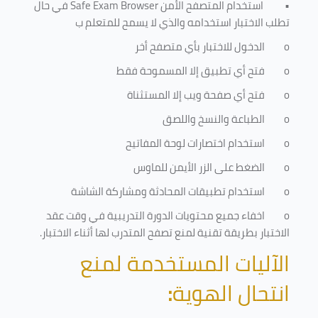
•
استخدام المتصفح الأمن
Safe Exam Browser
في حال
تطلب الاختبار استخدامه والذي لا يسمح للمتعلم ب
o
الدخول للاختبار بأي متصفح أخر
o
فتح أي تطبيق إلا المسموحة فقط
o
فتح أي صفحة ويب إلا المستثناة
o
الطباعة والنسخ واللصق
o
استخدام اختصارات لوحة المفاتيح
o
الضغط على الزر الأيمن للماوس
o
استخدام تطبيقات المحادثة ومشاركة الشاشة
o
اخفاء جميع محتويات الدورة التدريبية في وقت عقد
الاختبار بطريقة تقنية لمنع تصفح المتدرب لها أثناء الاختبار.
الآليات المستخدمة لمنع
انتحال الهوية
: