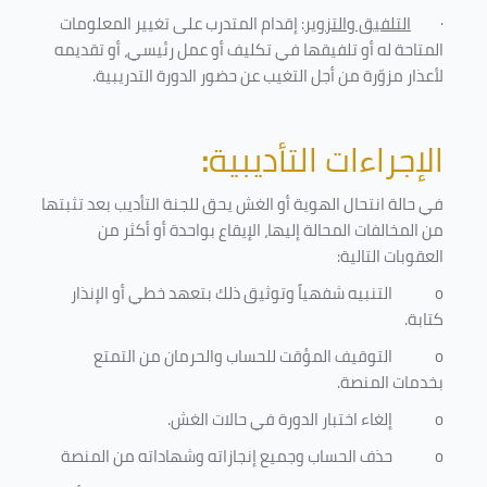
·
التلفيق والتزوير
: إقدام المتدرب على تغيير المعلومات
المتاحة له أو تلفيقها في تكليف أو عمل رئيسي، أو تقديمه
لأعذار مزوّرة من أجل التغيب عن حضور الدورة التدريبية
.
الإجراءات التأديبية
:
في حالة انتحال الهوية أو الغش يحق للجنة التأديب بعد تثبتها
من المخالفات المحالة إليها، الإيقاع بواحدة أو أكثر من
العقوبات التالية:
o
التنبيه شفهياً وتوثيق ذلك بتعهد خطي أو الإنذار
كتابة.
o
التوقيف المؤقت للحساب والحرمان من التمتع
بخدمات المنصة
.
o
إلغاء اختبار الدورة في حالات الغش.
o
حذف الحساب وجميع إنجازاته وشهاداته من المنصة