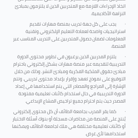
اتخاذ الإجراءات اللازمة مع المتدربين الذين لا يلتزمون بمبادئ
النزاهة الأكاديمية.
·
يجب على كل جهة تدريب بمنصة مهارات تقديم
استراتيجيات واضحة لعمادة التعليم الإلكتروني وتقنية
المعلومات لضمان حصول المتدربين على التدريب المناسب عبر
المنصة.
·
يلتزم المدربين الذين يرغبون في تطوير محتوى الدورة
التدريبية لتقديمه عبر منصة مهارات بشكل إلكتروني باحترام
مبادئ حقوق الملكية الفكرية ومبادئ النشر. وذلك من خلال
التوقيع على نموذج تعهد وإقرار بإعداد محتوى تدريبي. وتتم
الإشارة إلى المراجع والمصادر التي يتم استخدامها في إعداد
الدورة التدريبية في حال استخدام كائنات تعليمية مفتوحة
المصدر حيث يتم احترام جميع تراخيص المشاع الإبداعي.
·
كما يقر المدرب بجامعة الطائف أن كل محتوى إلكتروني
يُنتج على المنصة من محاضرات مسجلة أو بنوك أسئلة الاختبار
أو كائنات تعليمية مختلفة هي ملك لجامعة الطائف ويمكنها
استخدامها لأي غرض
.