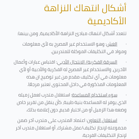
أشكال انتهاك النزاهة
الأكاديمية
تتعدد أشكال انتهاك مبادئ النزاهة الأكاديمية، ومن بينها
:
·
الغش
: وهو الاستخدام غير المصرح به لأي معلومات
ومواد في التكليفات
الموكلة للمتدربين
.
·
السرقة الفكرية/ الانتحال الأدبي
: اقتباس عبارات وأعمال
الآخرين، والاستخدام غير المصرح له الفكرية والأدبية أو لأي
معلومات في أي تكليف مقدم من غير توضيح ان هذه
المعلومات المذكورة في داخل المحتوى تعتبر مرجعًا
.
·
سوء استخدام المساعدة
: استغلال متدرب لعمل زميله
الذي يوفر له المساعدة بنية طيبة، كأن ينقل من تقرير خاص
وضعه هذا الزميل أو من اختبار قديم، دون إعلامه بذلك
.
·
استغلال التعاون
: اعتماد المتدرب على متدرب آخر ضمن
مجموعته لإنجاز تكليف/عمل مشترك، أو استغلال متدرب آخر
لإنجاز
التكليفات الفردية
.