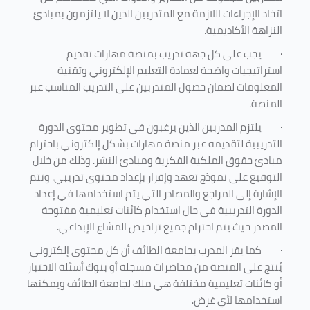
اتخاذ الإجراءات اللازمة مع المتدربين الذين لا يلتزمون بمبادئ
النزاهة الأكاديمية.
·
يجب على كل جهة تدريب بمنصة مهارات تقديم
استراتيجيات واضحة لعمادة التعليم الإلكتروني وتقنية
المعلومات لضمان حصول المتدربين على التدريب المناسب عبر
المنصة.
·
يلتزم المدربين الذين يرغبون في تطوير محتوى الدورة
التدريبية لتقديمه عبر منصة مهارات بشكل إلكتروني باحترام
مبادئ حقوق الملكية الفكرية ومبادئ النشر. وذلك من خلال
التوقيع على نموذج تعهد وإقرار بإعداد محتوى تدريبي. وتتم
الإشارة إلى المراجع والمصادر التي يتم استخدامها في إعداد
الدورة التدريبية في حال استخدام كائنات تعليمية مفتوحة
المصدر حيث يتم احترام جميع تراخيص المشاع الإبداعي.
·
كما يقر المدرب بجامعة الطائف أن كل محتوى إلكتروني
يُنتج على المنصة من محاضرات مسجلة أو بنوك أسئلة الاختبار
أو كائنات تعليمية مختلفة هي ملك لجامعة الطائف ويمكنها
استخدامها لأي غرض
.