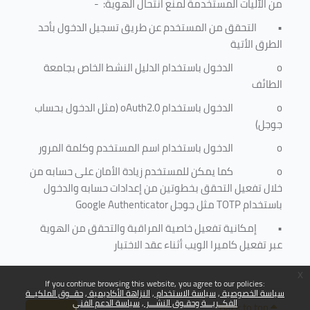
من الآليات المستخدمة لمنع
انتحال الهوية
: -
•
التحقق من المستخدم عن طريق تسجيل الدخول بأحد
الطرق الأتية
o
الدخول باستخدام الدليل النشط الخاص بجامعة
الطائف
o
الدخول باستخدام
oAuth2.0
(مثل الدخول بحساب
جوجل)
o
الدخول باستخدام اسم المستخدم وكلمة المرور
o
كما يمكن للمستخدم زيادة الأمان على حسابه من
خلال تفعيل التحقق بخطوتين من إعدادات حسابه والدخول
باستخدام
TOTP
مثل جوجل
Google Authenticator
•
إمكانية تفعيل خاصية المراقبة والتحقق من الهوية
عبر تفعيل كاميرا الويب أثناء عقد الاختبار
x
If you continue browsing this website, you agree to our policies:
سياسة الخصوصية
سياسة الاستخدام
النزاهة الأكاديمية
حقــوق الملكيــة
الفكــريـــة وحقـوق النشـــر
سياسة الدعم الفني
Back to top