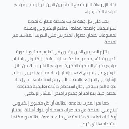
اتخاذ الإجراءات اللازمة مع المتدربين الذين لا يلتزمون بمبادئ
النزاهة الأكاديمية.
·
يجب على كل جهة تدريب بمنصة مهارات تقديم
استراتيجيات واضحة لعمادة التعليم الإلكتروني وتقنية
المعلومات لضمان حصول المتدربين على التدريب المناسب عبر
المنصة.
·
يلتزم المدربين الذين يرغبون في تطوير محتوى الدورة
التدريبية لتقديمه عبر منصة مهارات بشكل إلكتروني باحترام
مبادئ حقوق الملكية الفكرية ومبادئ النشر. وذلك من خلال
التوقيع على نموذج تعهد وإقرار بإعداد محتوى تدريبي. وتتم
الإشارة إلى المراجع والمصادر التي يتم استخدامها في إعداد
الدورة التدريبية في حال استخدام كائنات تعليمية مفتوحة
المصدر حيث يتم احترام جميع تراخيص المشاع الإبداعي.
·
كما يقر المدرب بجامعة الطائف أن كل محتوى إلكتروني
يُنتج على المنصة من محاضرات مسجلة أو بنوك أسئلة الاختبار
أو كائنات تعليمية مختلفة هي ملك لجامعة الطائف ويمكنها
استخدامها لأي غرض
.