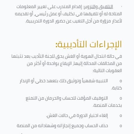
·
التلفيق والتزوير
: إقدام المتدرب على تغيير المعلومات
المتاحة له أو تلفيقها في تكليف أو عمل رئيسي، أو تقديمه
لأعذار مزوّرة من أجل التغيب عن حضور الدورة التدريبية
.
الإجراءات التأديبية
:
في حالة انتحال الهوية أو الغش يحق للجنة التأديب بعد تثبتها
من المخالفات المحالة إليها، الإيقاع بواحدة أو أكثر من
العقوبات التالية:
o
التنبيه شفهياً وتوثيق ذلك بتعهد خطي أو الإنذار
كتابة.
o
التوقيف المؤقت للحساب والحرمان من التمتع
بخدمات المنصة
.
o
إلغاء اختبار الدورة في حالات الغش.
o
حذف الحساب وجميع إنجازاته وشهاداته من المنصة