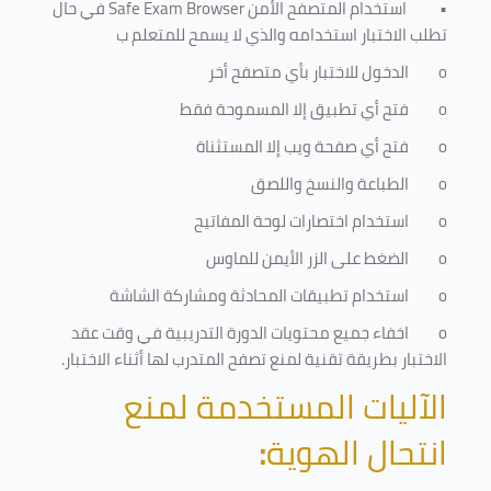
•
استخدام المتصفح الأمن
Safe Exam Browser
في حال
تطلب الاختبار استخدامه والذي لا يسمح للمتعلم ب
o
الدخول للاختبار بأي متصفح أخر
o
فتح أي تطبيق إلا المسموحة فقط
o
فتح أي صفحة ويب إلا المستثناة
o
الطباعة والنسخ واللصق
o
استخدام اختصارات لوحة المفاتيح
o
الضغط على الزر الأيمن للماوس
o
استخدام تطبيقات المحادثة ومشاركة الشاشة
o
اخفاء جميع محتويات الدورة التدريبية في وقت عقد
الاختبار بطريقة تقنية لمنع تصفح المتدرب لها أثناء الاختبار.
الآليات المستخدمة لمنع
انتحال الهوية
: