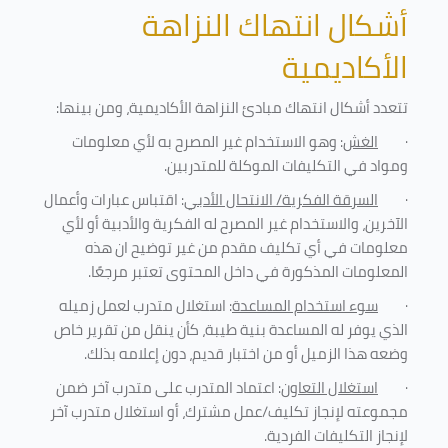
أشكال انتهاك النزاهة
الأكاديمية
تتعدد أشكال انتهاك مبادئ النزاهة الأكاديمية، ومن بينها
:
·
الغش
: وهو الاستخدام غير المصرح به لأي معلومات
ومواد في التكليفات
الموكلة للمتدربين
.
·
السرقة الفكرية/ الانتحال الأدبي
: اقتباس عبارات وأعمال
الآخرين، والاستخدام غير المصرح له الفكرية والأدبية أو لأي
معلومات في أي تكليف مقدم من غير توضيح ان هذه
المعلومات المذكورة في داخل المحتوى تعتبر مرجعًا
.
·
سوء استخدام المساعدة
: استغلال متدرب لعمل زميله
الذي يوفر له المساعدة بنية طيبة، كأن ينقل من تقرير خاص
وضعه هذا الزميل أو من اختبار قديم، دون إعلامه بذلك
.
·
استغلال التعاون
: اعتماد المتدرب على متدرب آخر ضمن
مجموعته لإنجاز تكليف/عمل مشترك، أو استغلال متدرب آخر
لإنجاز
التكليفات الفردية
.