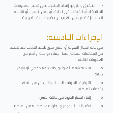
·
التلفيق والتزوير
: إقدام المتدرب على تغيير المعلومات
المتاحة له أو تلفيقها في تكليف أو عمل رئيسي، أو تقديمه
لأعذار مزوّرة من أجل التغيب عن حضور الدورة التدريبية
.
الإجراءات التأديبية
:
في حالة انتحال الهوية أو الغش يحق للجنة التأديب بعد تثبتها
من المخالفات المحالة إليها، الإيقاع بواحدة أو أكثر من
العقوبات التالية:
o
التنبيه شفهياً وتوثيق ذلك بتعهد خطي أو الإنذار
كتابة.
o
التوقيف المؤقت للحساب والحرمان من التمتع
بخدمات المنصة
.
o
إلغاء اختبار الدورة في حالات الغش.
o
حذف الحساب وجميع إنجازاته وشهاداته من المنصة