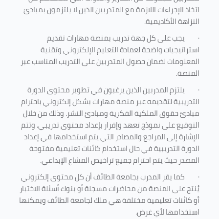
اتخاذ الإجراءات اللازمة مع المتدربين الذين لا يلتزمون بمبادئ
النزاهة الأكاديمية.
·
يجب على كل جهة تدريب بمنصة مهارات تقديم
استراتيجيات واضحة لعمادة التعليم الإلكتروني وتقنية
المعلومات لضمان حصول المتدربين على التدريب المناسب عبر
المنصة.
·
يلتزم المدربين الذين يرغبون في تطوير محتوى الدورة
التدريبية لتقديمه عبر منصة مهارات بشكل إلكتروني باحترام
مبادئ حقوق الملكية الفكرية ومبادئ النشر. وذلك من خلال
التوقيع على نموذج تعهد وإقرار بإعداد محتوى تدريبي. وتتم
الإشارة إلى المراجع والمصادر التي يتم استخدامها في إعداد
الدورة التدريبية في حال استخدام كائنات تعليمية مفتوحة
المصدر حيث يتم احترام جميع تراخيص المشاع الإبداعي.
·
كما يقر المدرب بجامعة الطائف أن كل محتوى إلكتروني
يُنتج على المنصة من محاضرات مسجلة أو بنوك أسئلة الاختبار
أو كائنات تعليمية مختلفة هي ملك لجامعة الطائف ويمكنها
استخدامها لأي غرض
.