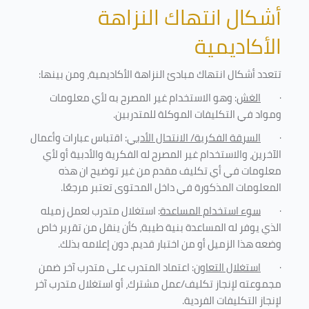
أشكال انتهاك النزاهة
الأكاديمية
تتعدد أشكال انتهاك مبادئ النزاهة الأكاديمية، ومن بينها
:
·
الغش
: وهو الاستخدام غير المصرح به لأي معلومات
ومواد في التكليفات
الموكلة للمتدربين
.
·
السرقة الفكرية/ الانتحال الأدبي
: اقتباس عبارات وأعمال
الآخرين، والاستخدام غير المصرح له الفكرية والأدبية أو لأي
معلومات في أي تكليف مقدم من غير توضيح ان هذه
المعلومات المذكورة في داخل المحتوى تعتبر مرجعًا
.
·
سوء استخدام المساعدة
: استغلال متدرب لعمل زميله
الذي يوفر له المساعدة بنية طيبة، كأن ينقل من تقرير خاص
وضعه هذا الزميل أو من اختبار قديم، دون إعلامه بذلك
.
·
استغلال التعاون
: اعتماد المتدرب على متدرب آخر ضمن
مجموعته لإنجاز تكليف/عمل مشترك، أو استغلال متدرب آخر
لإنجاز
التكليفات الفردية
.