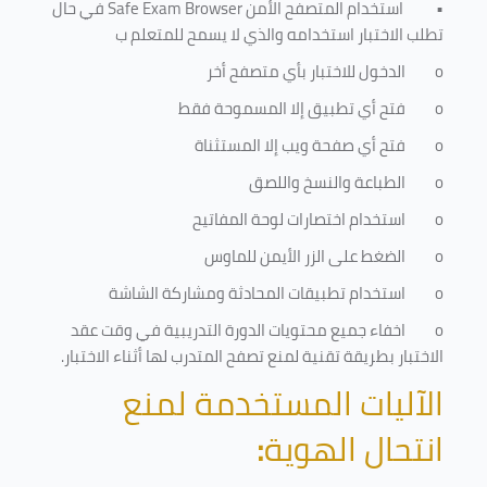
•
استخدام المتصفح الأمن
Safe Exam Browser
في حال
تطلب الاختبار استخدامه والذي لا يسمح للمتعلم ب
o
الدخول للاختبار بأي متصفح أخر
o
فتح أي تطبيق إلا المسموحة فقط
o
فتح أي صفحة ويب إلا المستثناة
o
الطباعة والنسخ واللصق
o
استخدام اختصارات لوحة المفاتيح
o
الضغط على الزر الأيمن للماوس
o
استخدام تطبيقات المحادثة ومشاركة الشاشة
o
اخفاء جميع محتويات الدورة التدريبية في وقت عقد
الاختبار بطريقة تقنية لمنع تصفح المتدرب لها أثناء الاختبار.
الآليات المستخدمة لمنع
انتحال الهوية
: