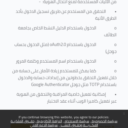
من الآليات المستخدمة لمنع
انتحال الهوية
: -
•
التحقق من المستخدم عن طريق تسجيل الدخول بأحد
الطرق الأتية
o
الدخول باستخدام الدليل النشط الخاص بجامعة
الطائف
o
الدخول باستخدام
oAuth2.0
(مثل الدخول بحساب
جوجل)
o
الدخول باستخدام اسم المستخدم وكلمة المرور
o
كما يمكن للمستخدم زيادة الأمان على حسابه من
خلال تفعيل التحقق بخطوتين من إعدادات حسابه والدخول
باستخدام
TOTP
مثل جوجل
Google Authenticator
•
إمكانية تفعيل خاصية المراقبة والتحقق من الهوية
عبر تفعيل كاميرا الويب أثناء عقد الاختبار
x
If you continue browsing this website, you agree to our policies:
سياسة الخصوصية
سياسة الاستخدام
النزاهة الأكاديمية
حقــوق الملكيــة
الفكــريـــة وحقـوق النشـــر
سياسة الدعم الفني
Back to top