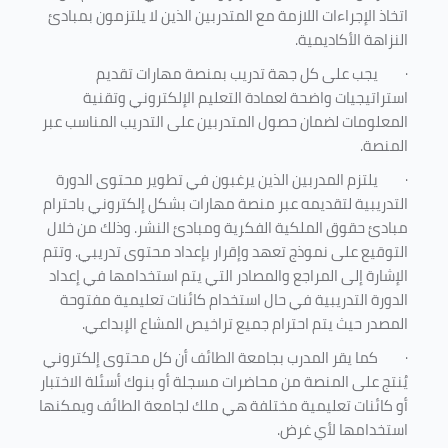
اتخاذ الإجراءات اللازمة مع المتدربين الذين لا يلتزمون بمبادئ
النزاهة الأكاديمية.
·
يجب على كل جهة تدريب بمنصة مهارات تقديم
استراتيجيات واضحة لعمادة التعليم الإلكتروني وتقنية
المعلومات لضمان حصول المتدربين على التدريب المناسب عبر
المنصة.
·
يلتزم المدربين الذين يرغبون في تطوير محتوى الدورة
التدريبية لتقديمه عبر منصة مهارات بشكل إلكتروني باحترام
مبادئ حقوق الملكية الفكرية ومبادئ النشر. وذلك من خلال
التوقيع على نموذج تعهد وإقرار بإعداد محتوى تدريبي. وتتم
الإشارة إلى المراجع والمصادر التي يتم استخدامها في إعداد
الدورة التدريبية في حال استخدام كائنات تعليمية مفتوحة
المصدر حيث يتم احترام جميع تراخيص المشاع الإبداعي.
·
كما يقر المدرب بجامعة الطائف أن كل محتوى إلكتروني
يُنتج على المنصة من محاضرات مسجلة أو بنوك أسئلة الاختبار
أو كائنات تعليمية مختلفة هي ملك لجامعة الطائف ويمكنها
استخدامها لأي غرض
.