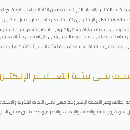
ة من التقارير والأدوات التي تساعدهم من اتخاذ الإجراءات اللازمة مع المتد
 لعمادة التعليم الإلكتروني وتقنية المعلومات لضمان حصول المتدربين ع
ية لتقديمه عبر منصة مهارات بشكل إلكتروني باحترام مبادئ حقوق الملكية
تي يتم استخدامها في إعداد الدورة التدريبية في حال استخدام كائنات تعليم
على المنصة من محاضرات مسجلة أو بنوك أسئلة الاختبار أو كائنات تعليم
يمية فــي بيئــة التعـــليــم الإلـكتــر
امعة الطائف وعبر الأنظمة الإلكترونية، فهي تعني الأمانة الفكرية والاست
 يسودهُ روح الثقة، والأمانة، والإنصاف، والاحترام، ودعم تطبيق ميثاق الش