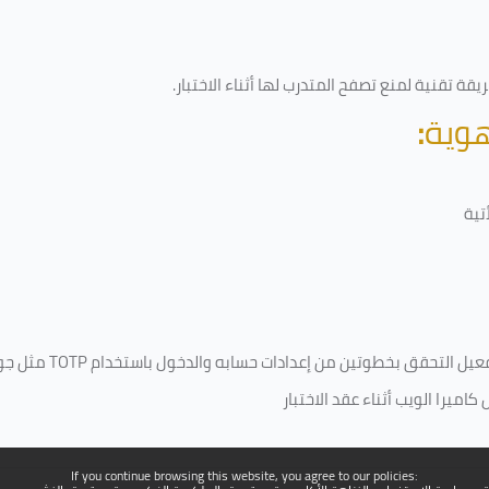
قة تقنية لمنع تصفح المتدرب لها أثناء الاختبار.
هوية
:
تية
فعيل التحقق بخطوتين من إعدادات حسابه والدخول باستخدام
TOTP
مثل جو
ميرا الويب أثناء عقد الاختبار
If you continue browsing this website, you agree to our policies: