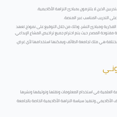
ربين الذين لا يلتزمون بمبادئ النزاهة الأكاديمية.
لى التدريب المناسب عبر المنصة.
 الفكرية ومبادئ النشر. وذلك من خلال التوقيع على نموذج تعهد
ية مفتوحة المصدر حيث يتم احترام جميع تراخيص المشاع الإبداعي.
ية مختلفة هي ملك لجامعة الطائف ويمكنها استخدامها لأي غرض
.
ونـي
قامة العلمية في استخدام المعلومات ونقلها وتوثيقها ونشرها
رف الأكاديمي وتنفيذ سياسة النزاهة الأكاديمية الخاصة بالجامعة