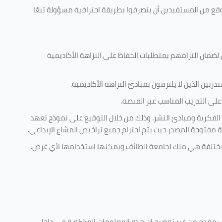
وقع من المستفيدين أن يتصرفوا بطريقة احترافية مسؤولة تبعًا
 لضمان التزامهم بمتطلبات الحفاظ على النزاهة الأكاديمية
ربين الذين لا يلتزمون بمبادئ النزاهة الأكاديمية.
لى التدريب المناسب عبر المنصة.
 الفكرية ومبادئ النشر. وذلك من خلال التوقيع على نموذج تعهد
ية مفتوحة المصدر حيث يتم احترام جميع تراخيص المشاع الإبداعي.
ية مختلفة هي ملك لجامعة الطائف ويمكنها استخدامها لأي غرض
.
كليف مقدم من غير توضيح ان هذه المعلومات المذكورة في داخل