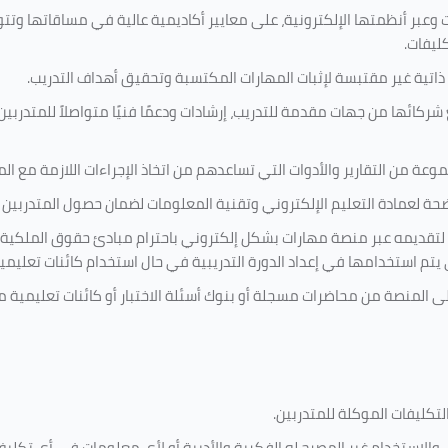
 وعبر أنظمتها الإلكترونية، على معايير أكاديمية عالية في مساقاتها وتت
كليفات.
 ذاتية غير مقتبسة لإثبات المهارات المكتسبة وتحقيق أهداف التدريب.
ركائها من جهات مقدمة للتدريب، إرشادات ودعمًا فنيًا متواصلاً للمتدربين
ة من التقارير والأدوات التي تساعدهم من اتخاذ الإجراءات اللازمة مع المتد
 لعمادة التعليم الإلكتروني وتقنية المعلومات لضمان حصول المتدربين ع
ية لتقديمه عبر منصة مهارات بشكل إلكتروني باحترام مبادئ حقوق الملكية
تي يتم استخدامها في إعداد الدورة التدريبية في حال استخدام كائنات تعليم
على المنصة من محاضرات مسجلة أو بنوك أسئلة الاختبار أو كائنات تعليم
لتكليفات
الموكلة للمتدربين
.
ين، والاستخدام غير المصرح له الفكرية والأدبية أو لأي معلومات في أي ت