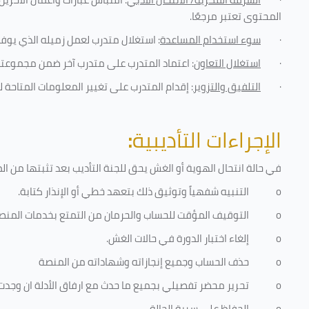
المحتوى تعتبر مرجعًا
.
·
سوء استخدام المساعدة
: استغلال متدرب لعمل زميله الذي يوفر
·
استغلال التعاون
: اعتماد المتدرب على متدرب آخر ضمن مجموعته 
·
التلفيق والتزوير
: إقدام المتدرب على تغيير المعلومات المتاحة ل
الإجراءات التأديبية
:
في حالة انتحال الهوية أو الغش يحق للجنة التأديب بعد تثبتها من المخا
o
التنبيه شفهياً وتوثيق ذلك بتعهد خطي أو الإنذار كتابة.
o
التوقيف المؤقت للحساب والحرمان من التمتع بخدمات المنص
o
إلغاء اختبار الدورة في حالات الغش.
o
حذف الحساب وجميع إنجازاته وشهاداته من المنصة
o
تحرير محضر تفصيلي بجميع ما حدث مع ارفاق الأدلة ان وجدت
o
الحفاظ على سرية الحالة.