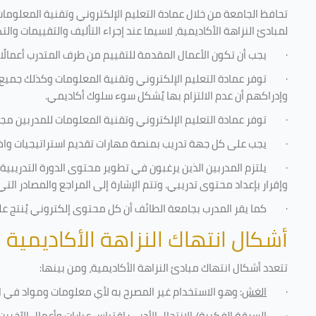
تحافظ الجامعة من خلال عمادة التعليم الإلكتروني وتقنية المعلومات
لمبادئ النزاهة الأكاديمية، لاسيما عند إجراء التأليف والتقييمات والت
·
يجب أن تكون الأعمال المقدمة للتقييم من طرف المتدرب أعمالًا
·
توفر عمادة التعليم الإلكتروني وتقنية المعلومات وكذلك جميع ش
وإدراكهم أن عدم الالتزام بها يُشكل سوء سلوك أكاديمي.
·
توفر عمادة التعليم الإلكتروني وتقنية المعلومات للمدربين مجموع
·
يجب على كل جهة تدريب بمنصة مهارات تقديم استراتيجيات واضحة
·
يلتزم المدربين الذين يرغبون في تطوير محتوى الدورة التدريب
وإقرار بإعداد محتوى تدريبي. وتتم الإشارة إلى المراجع والمصادر ال
·
كما يقر المدرب بجامعة الطائف أن كل محتوى إلكتروني يُنتج 
أشكال انتهاك النزاهة الأكاديمية
تتعدد أشكال انتهاك مبادئ النزاهة الأكاديمية، ومن بينها
:
·
الغش
: وهو الاستخدام غير المصرح به لأي معلومات ومواد في ا
·
السرقة الفكرية/ الانتحال الأدبي
: اقتباس عبارات وأعمال الآخر